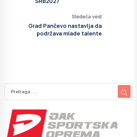
SRB2027
Sledeća vest
Grad Pančevo nastavlja da
podržava mlade talente