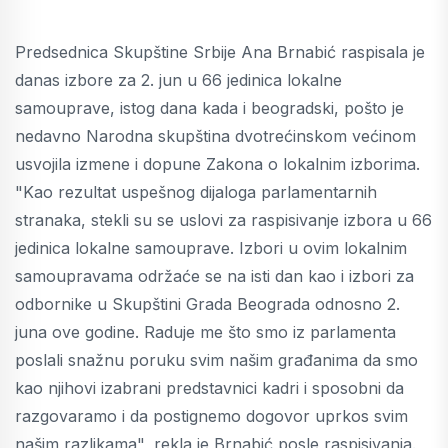
Predsednica Skupštine Srbije Ana Brnabić raspisala je
danas izbore za 2. jun u 66 jedinica lokalne
samouprave, istog dana kada i beogradski, pošto je
nedavno Narodna skupština dvotrećinskom većinom
usvojila izmene i dopune Zakona o lokalnim izborima.
"Kao rezultat uspešnog dijaloga parlamentarnih
stranaka, stekli su se uslovi za raspisivanje izbora u 66
jedinica lokalne samouprave. Izbori u ovim lokalnim
samoupravama održaće se na isti dan kao i izbori za
odbornike u Skupštini Grada Beograda odnosno 2.
juna ove godine. Raduje me što smo iz parlamenta
poslali snažnu poruku svim našim građanima da smo
kao njihovi izabrani predstavnici kadri i sposobni da
razgovaramo i da postignemo dogovor uprkos svim
našim razlikama", rekla je Brnabić posle raspisivanja.