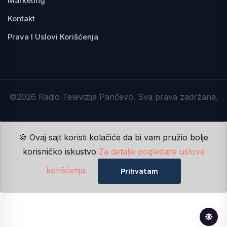
Marketing
Kontakt
Prava I Uslovi Korišćenja
©2026 Radio Televizija Pančevo. Sva prava zadržana.
🍪 Ovaj sajt koristi kolačiće da bi vam pružio bolje
korisničko iskustvo
Za detalje pogledajte uslove
korišćenja.
Prihvatam