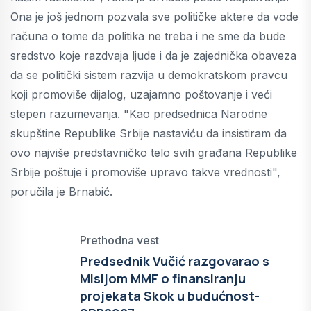
Ona je još jednom pozvala sve političke aktere da vode
računa o tome da politika ne treba i ne sme da bude
sredstvo koje razdvaja ljude i da je zajednička obaveza
da se politički sistem razvija u demokratskom pravcu
koji promoviše dijalog, uzajamno poštovanje i veći
stepen razumevanja. "Kao predsednica Narodne
skupštine Republike Srbije nastaviću da insistiram da
ovo najviše predstavničko telo svih građana Republike
Srbije poštuje i promoviše upravo takve vrednosti",
poručila je Brnabić.
Prethodna vest
Predsednik Vučić razgovarao s
Misijom MMF o finansiranju
projekata Skok u budućnost-