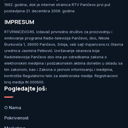
1992. godine, dok je internet stranica RTV Pančevo prvi put
postavljena 21. decembra 2009. godine.
IMPRESUM
RTVPANCEVO.RS. Izdavač privredno društvo za proizvodnju i
emitovanje programa Radio-televizija Pančevo, doo, Nikole
Đurkovića 1, 26000 Pančevo, Srbija, veb sajt rtvpancevo.rs Glavna
urednica Jasmina Petković. Izvršavanje obaveza koje
Radiotelevizija Pančevo doo ima po odredbama zakona o
elektronskim medijima i podzakonskim aktima donetim u skladu sa
tim zakonom, kao i Zakona o javnom informisanju i medijima,
kontroliše Regulatorno telo za elektronske medije. Registracioni
broj medija IN 000600.
Pogledajte još:
O Nama
Pokrivenost