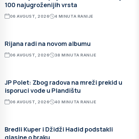
100 najugroženijih vrsta
06 AVGUST, 2026
4 MINUTA RANIJE
Rijana radi na novom albumu
06 AVGUST, 2026
38 MINUTA RANIJE
JP Polet: Zbog radova na mreži prekid u
isporuci vode u Plandištu
06 AVGUST, 2026
40 MINUTA RANIJE
Bredli Kuper i Džidži Hadid podstakli
glasine o braku