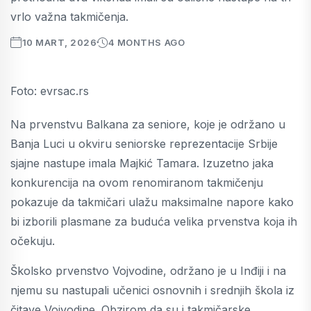
vrlo važna takmičenja.
10 MART, 2026
4 MONTHS AGO
Foto: evrsac.rs
Na prvenstvu Balkana za seniore, koje je održano u
Banja Luci u okviru seniorske reprezentacije Srbije
sjajne nastupe imala Majkić Tamara. Izuzetno jaka
konkurencija na ovom renomiranom takmičenju
pokazuje da takmičari ulažu maksimalne napore kako
bi izborili plasmane za buduća velika prvenstva koja ih
očekuju.
Školsko prvenstvo Vojvodine, održano je u Inđiji i na
njemu su nastupali učenici osnovnih i srednjih škola iz
čitave Vojvodine. Obzirom da su i takmičarske