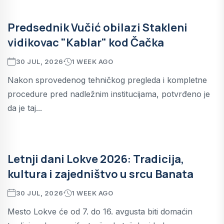
Predsednik Vučić obilazi Stakleni
vidikovac "Kablar" kod Čačka
30 JUL, 2026
1 WEEK AGO
Nakon sprovedenog tehničkog pregleda i kompletne
procedure pred nadležnim institucijama, potvrđeno je
da je taj...
Letnji dani Lokve 2026: Tradicija,
kultura i zajedništvo u srcu Banata
30 JUL, 2026
1 WEEK AGO
Mesto Lokve će od 7. do 16. avgusta biti domaćin