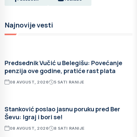
Najnovije vesti
Predsednik Vučić u Belegišu: Povećanje
penzija ove godine, pratiće rast plata
08 AVGUST, 2026
5 SATI RANIJE
Stanković poslao jasnu poruku pred Ber
Ševu: Igraj i bori se!
08 AVGUST, 2026
8 SATI RANIJE