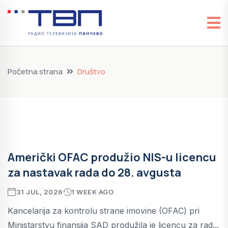
Početna strana
Društvo
Američki OFAC produžio NIS-u licencu
za nastavak rada do 28. avgusta
31 JUL, 2026
1 WEEK AGO
Kancelarija za kontrolu strane imovine (OFAC) pri
Ministarstvu finansija SAD produžila je licencu za rad...