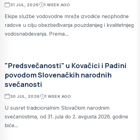
31 JUL, 2026
1 WEEK AGO
Ekipe službe vodovodne mreže izvodiće neophodne
radove u cilju obezbeđivanja pouzdanijeg i kvalitetnijeg
vodosnabdevanja. Prema...
"Predsvečanosti" u Kovačici i Padini
povodom Slovenačkih narodnih
svečanosti
30 JUL, 2026
1 WEEK AGO
U susret tradicionalnim Slovačkim narodnim
svečanostima, od 31. jula do 2. avgusta 2026. godine
biće...