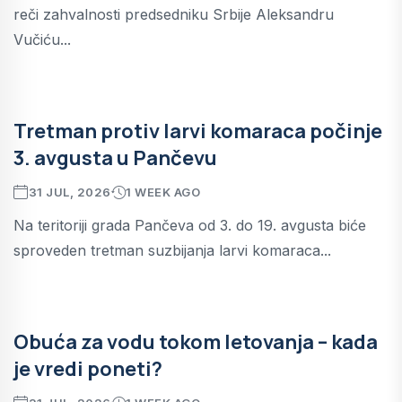
reči zahvalnosti predsedniku Srbije Aleksandru
Vučiću...
Tretman protiv larvi komaraca počinje
3. avgusta u Pančevu
31 JUL, 2026
1 WEEK AGO
Na teritoriji grada Pančeva od 3. do 19. avgusta biće
sproveden tretman suzbijanja larvi komaraca...
Obuća za vodu tokom letovanja – kada
je vredi poneti?