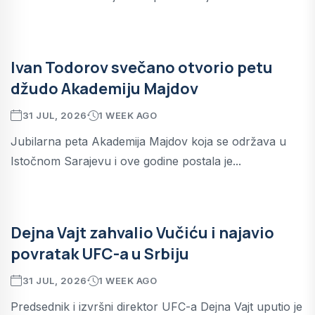
Ivan Todorov svečano otvorio petu
džudo Akademiju Majdov
31 JUL, 2026
1 WEEK AGO
Jubilarna peta Akademija Majdov koja se održava u
Istočnom Sarajevu i ove godine postala je...
Dejna Vajt zahvalio Vučiću i najavio
povratak UFC-a u Srbiju
31 JUL, 2026
1 WEEK AGO
Predsednik i izvršni direktor UFC-a Dejna Vajt uputio je