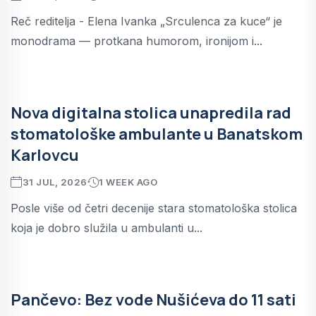
Reč reditelja - Elena Ivanka „Srculenca za kuce“ je
monodrama — protkana humorom, ironijom i...
Nova digitalna stolica unapredila rad
stomatološke ambulante u Banatskom
Karlovcu
31 JUL, 2026
1 WEEK AGO
Posle više od četri decenije stara stomatološka stolica
koja je dobro služila u ambulanti u...
Pančevo: Bez vode Nušićeva do 11 sati