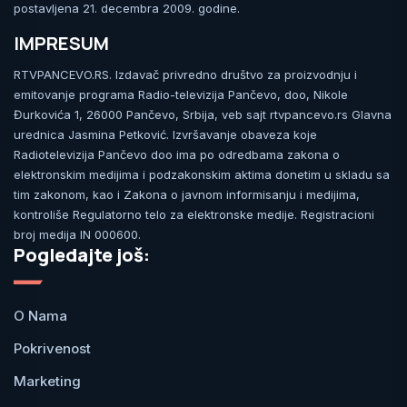
postavljena 21. decembra 2009. godine.
IMPRESUM
RTVPANCEVO.RS. Izdavač privredno društvo za proizvodnju i
emitovanje programa Radio-televizija Pančevo, doo, Nikole
Đurkovića 1, 26000 Pančevo, Srbija, veb sajt rtvpancevo.rs Glavna
urednica Jasmina Petković. Izvršavanje obaveza koje
Radiotelevizija Pančevo doo ima po odredbama zakona o
elektronskim medijima i podzakonskim aktima donetim u skladu sa
tim zakonom, kao i Zakona o javnom informisanju i medijima,
kontroliše Regulatorno telo za elektronske medije. Registracioni
broj medija IN 000600.
Pogledajte još:
O Nama
Pokrivenost
Marketing