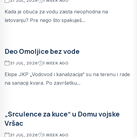
31 JUL, 2026
1 WEEK AGO
Kada je obuća za vodu zaista neophodna na
letovanju? Pre nego što spakuješ...
Deo Omoljice bez vode
31 JUL, 2026
1 WEEK AGO
Ekipe JKP „Vodovod i kanalizacija“ su na terenu i rade
na sanaciji kvara. Po završetku...
„Srculence za kuce“ u Domu vojske
Vršac
31 JUL, 2026
1 WEEK AGO