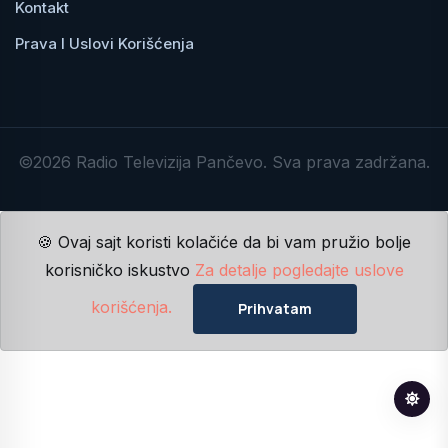
Kontakt
Prava I Uslovi Korišćenja
©2026 Radio Televizija Pančevo. Sva prava zadržana.
🍪 Ovaj sajt koristi kolačiće da bi vam pružio bolje
korisničko iskustvo
Za detalje pogledajte uslove
korišćenja.
Prihvatam