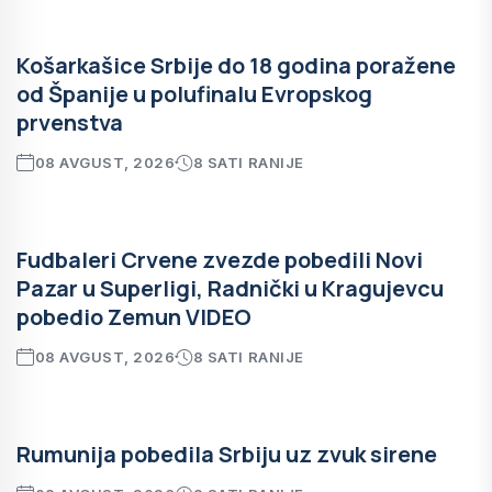
Košarkašice Srbije do 18 godina poražene
od Španije u polufinalu Evropskog
prvenstva
08 AVGUST, 2026
8 SATI RANIJE
Fudbaleri Crvene zvezde pobedili Novi
Pazar u Superligi, Radnički u Kragujevcu
pobedio Zemun VIDEO
08 AVGUST, 2026
8 SATI RANIJE
Rumunija pobedila Srbiju uz zvuk sirene