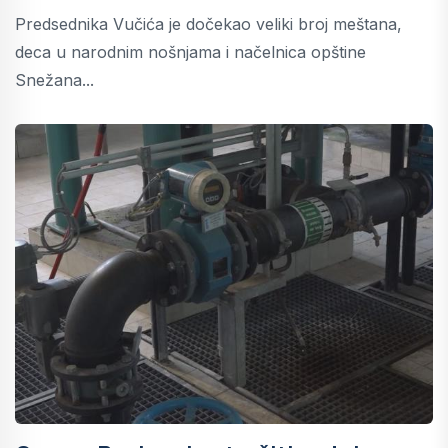
Predsednika Vučića je dočekao veliki broj meštana,
deca u narodnim nošnjama i načelnica opštine
Snežana...