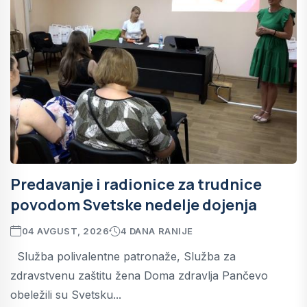
Predavanje i radionice za trudnice
povodom Svetske nedelje dojenja
04 AVGUST, 2026
4 DANA RANIJE
Služba polivalentne patronaže, Služba za
zdravstvenu zaštitu žena Doma zdravlja Pančevo
obeležili su Svetsku...