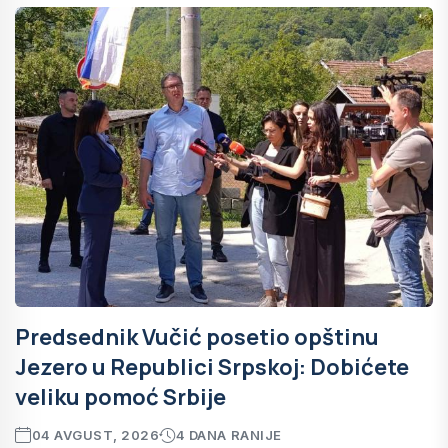
Predsednik Vučić posetio opštinu
Jezero u Republici Srpskoj: Dobićete
veliku pomoć Srbije
04 AVGUST, 2026
4 DANA RANIJE