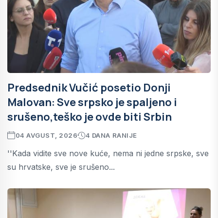
Predsednik Vučić posetio Donji
Malovan: Sve srpsko je spaljeno i
srušeno,teško je ovde biti Srbin
04 AVGUST, 2026
4 DANA RANIJE
''Kada vidite sve nove kuće, nema ni jedne srpske, sve
su hrvatske, sve je srušeno...