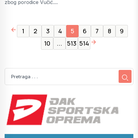
zbog porodice Vučić....
page left arrow
1
2
3
4
5
6
7
8
9
page right arrow
10
...
513
514