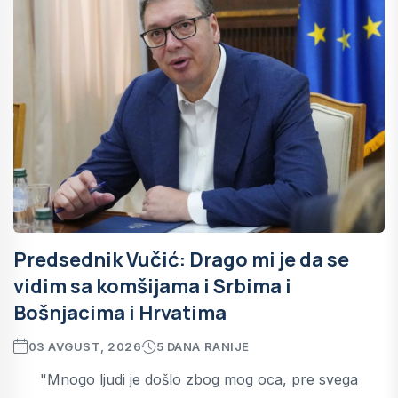
Predsednik Vučić: Drago mi je da se
vidim sa komšijama i Srbima i
Bošnjacima i Hrvatima
03 AVGUST, 2026
5 DANA RANIJE
"Mnogo ljudi je došlo zbog mog oca, pre svega