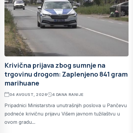
Krivična prijava zbog sumnje na
trgovinu drogom: Zaplenjeno 841 gram
marihuane
04 AVGUST, 2026
4 DANA RANIJE
Pripadnici Ministarstva unutrašnjih poslova u Pančevu
podneće krivičnu prijavu Višem javnom tužilaštvu u
ovom gradu...