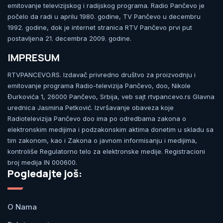
emitovanje televizijskog i radijskog programa. Radio Pančevo je
počelo da radi u aprilu 1980. godine, TV Pančevo u decembru
1992. godine, dok je internet stranica RTV Pančevo prvi put
postavljena 21. decembra 2009. godine.
IMPRESUM
RTVPANCEVO.RS. Izdavač privredno društvo za proizvodnju i
emitovanje programa Radio-televizija Pančevo, doo, Nikole
Đurkovića 1, 26000 Pančevo, Srbija, veb sajt rtvpancevo.rs Glavna
urednica Jasmina Petković. Izvršavanje obaveza koje
Radiotelevizija Pančevo doo ima po odredbama zakona o
elektronskim medijima i podzakonskim aktima donetim u skladu sa
tim zakonom, kao i Zakona o javnom informisanju i medijima,
kontroliše Regulatorno telo za elektronske medije. Registracioni
broj medija IN 000600.
Pogledajte još:
O Nama