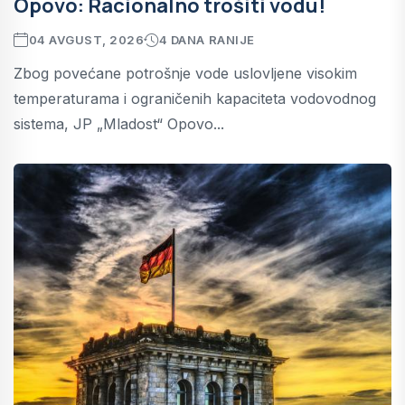
Opovo: Racionalno trošiti vodu!
04 AVGUST, 2026
4 DANA RANIJE
Zbog povećane potrošnje vode uslovljene visokim
temperaturama i ograničenih kapaciteta vodovodnog
sistema, JP „Mladost“ Opovo...