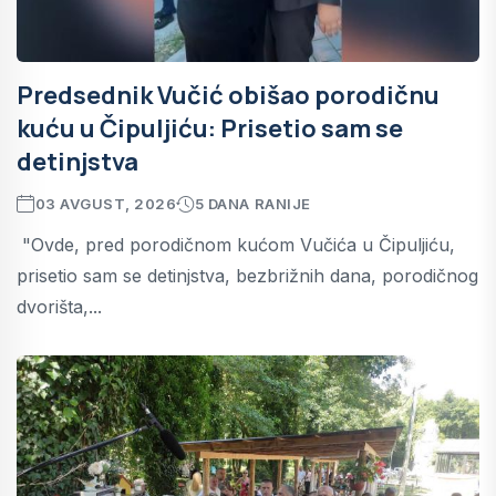
Predsednik Vučić obišao porodičnu
kuću u Čipuljiću: Prisetio sam se
detinjstva
03 AVGUST, 2026
5 DANA RANIJE
"Ovde, pred porodičnom kućom Vučića u Čipuljiću,
prisetio sam se detinjstva, bezbrižnih dana, porodičnog
dvorišta,...