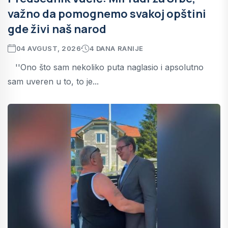
važno da pomognemo svakoj opštini
gde živi naš narod
04 AVGUST, 2026
4 DANA RANIJE
''Ono što sam nekoliko puta naglasio i apsolutno
sam uveren u to, to je...