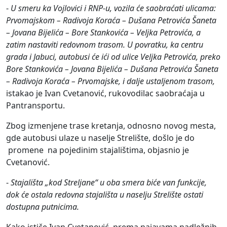
-
U smeru ka Vojlovici i RNP-u, vozila će saobraćati ulicama:
Prvomajskom – Radivoja Koraća – Dušana Petrovića Šaneta
– Jovana Bijelića – Bore Stankovića – Veljka Petrovića, a
zatim nastaviti redovnom trasom. U povratku, ka centru
grada i Jabuci, autobusi će ići od ulice Veljka Petrovića, preko
Bore Stankovića – Jovana Bijelića – Dušana Petrovića Šaneta
– Radivoja Koraća – Prvomajske, i dalje ustaljenom trasom,
istakao je Ivan Cvetanović, rukovodilac saobraćaja u
Pantransportu.
Zbog izmenjene trase kretanja, odnosno novog mesta,
gde autobusi ulaze u naselje Strelište, došlo je do
promene na pojedinim stajalištima, objasnio je
Cvetanović.
-
Stajališta „kod Streljane“ u oba smera biće van funkcije,
dok će ostala redovna stajališta u naselju Strelište ostati
dostupna putnicima.