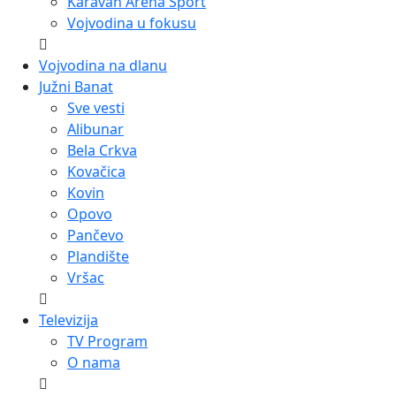
Karavan Arena Sport
Vojvodina u fokusu
Vojvodina na dlanu
Južni Banat
Sve vesti
Alibunar
Bela Crkva
Kovačica
Kovin
Opovo
Pančevo
Plandište
Vršac
Televizija
TV Program
O nama