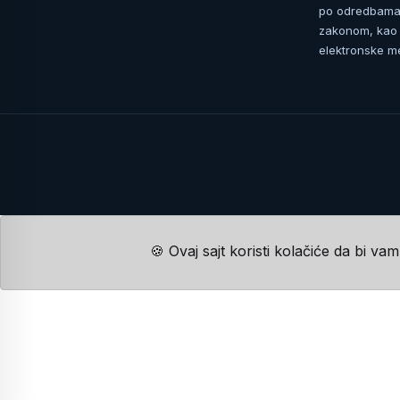
po odredbama 
zakonom, kao i
elektronske me
🍪 Ovaj sajt koristi kolačiće da bi va