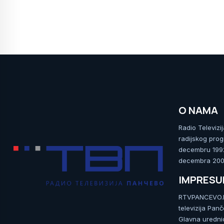
O NAMA
Radio Televizi
radijskog prog
decembru 1992.
decembra 2009
IMPRES
RTVPANCEVO.RS
televizija Pan
Glavna uredni