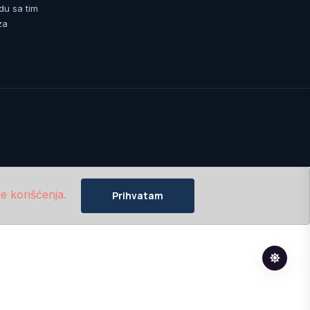
du sa tim
za
e korišćenja.
Prihvatam