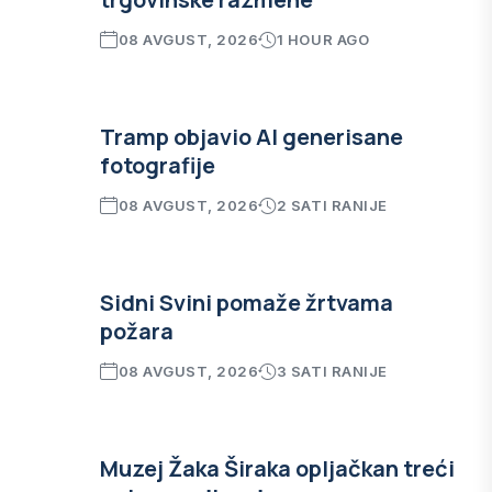
08 AVGUST, 2026
1 HOUR AGO
Tramp objavio AI generisane
fotografije
08 AVGUST, 2026
2 SATI RANIJE
Sidni Svini pomaže žrtvama
požara
08 AVGUST, 2026
3 SATI RANIJE
Muzej Žaka Širaka opljačkan treći