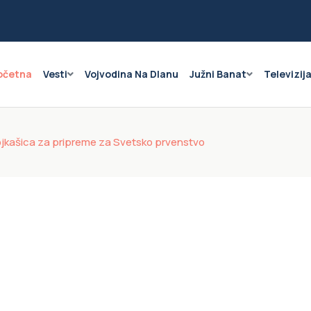
očetna
Vesti
Vojvodina Na Dlanu
Južni Banat
Televizij
ojkašica za pripreme za Svetsko prvenstvo