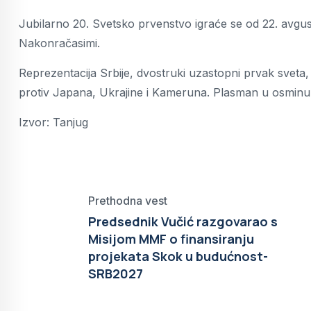
Jubilarno 20. Svetsko prvenstvo igraće se od 22. avgus
Nakonračasimi.
Reprezentacija Srbije, dvostruki uzastopni prvak svet
protiv Japana, Ukrajine i Kameruna. Plasman u osminu f
Izvor: Tanjug
Prethodna vest
Predsednik Vučić razgovarao s
Misijom MMF o finansiranju
projekata Skok u budućnost-
SRB2027