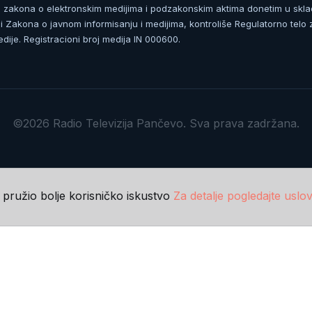
zakona o elektronskim medijima i podzakonskim aktima donetim u skla
 Zakona o javnom informisanju i medijima, kontroliše Regulatorno telo 
dije. Registracioni broj medija IN 000600.
©2026 Radio Televizija Pančevo. Sva prava zadržana.
m pružio bolje korisničko iskustvo
Za detalje pogledajte uslov