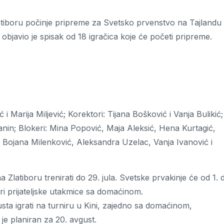
atiboru počinje pripreme za Svetsko prvenstvo na Tajlandu
 objavio je spisak od 18 igračica koje će početi pripreme.
 Marija Miljević; Korektori: Tijana Bošković i Vanja Bulikić;
nin; Blokeri: Mina Popović, Maja Aleksić, Hena Kurtagić,
, Bojana Milenković, Aleksandra Uzelac, Vanja Ivanović i
latiboru trenirati do 29. jula. Svetske prvakinje će od 1. 
 tri prijateljske utakmice sa domaćinom.
sta igrati na turniru u Kini, zajedno sa domaćinom,
e planiran za 20. avgust.