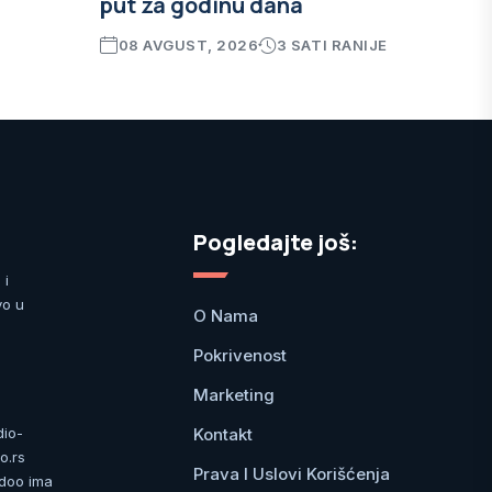
put za godinu dana
08 AVGUST, 2026
3 SATI RANIJE
Pogledajte još:
 i
vo u
O Nama
Pokrivenost
Marketing
Kontakt
dio-
o.rs
Prava I Uslovi Korišćenja
 doo ima