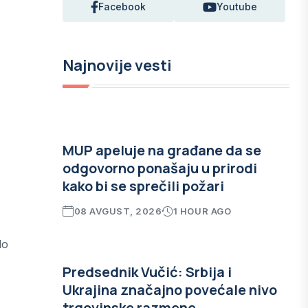
Facebook
Youtube
Najnovije vesti
MUP apeluje na građane da se
odgovorno ponašaju u prirodi
kako bi se sprečili požari
08 AVGUST, 2026
1 HOUR AGO
do
Predsednik Vučić: Srbija i
Ukrajina značajno povećale nivo
trgovinske razmene