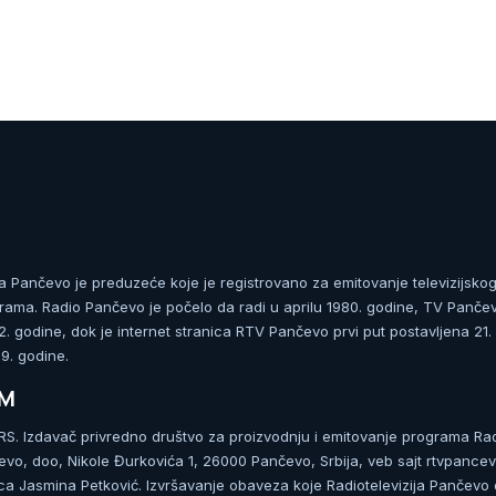
ja Pančevo je preduzeće koje je registrovano za emitovanje televizijskog
rama. Radio Pančevo je počelo da radi u aprilu 1980. godine, TV Panče
 godine, dok je internet stranica RTV Pančevo prvi put postavljena 21.
. godine.
UM
. Izdavač privredno društvo za proizvodnju i emitovanje programa Ra
čevo, doo, Nikole Đurkovića 1, 26000 Pančevo, Srbija, veb sajt rtvpancev
ca Jasmina Petković. Izvršavanje obaveza koje Radiotelevizija Pančevo