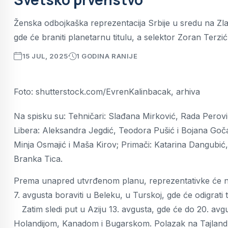
Ženska odbojkaška reprezentacija Srbije u sredu na Zl
gde će braniti planetarnu titulu, a selektor Zoran Terzić
15 JUL, 2025
1 GODINA RANIJE
Foto: shutterstock.com/EvrenKalinbacak, arhiva
Na spisku su: Tehničari: Slađana Mirković, Rada Perović i
Libera: Aleksandra Jegdić, Teodora Pušić i Bojana Goča
Minja Osmajić i Maša Kirov; Primači: Katarina Dangubić
Branka Tica.
Prema unapred utvrđenom planu, reprezentativke će na Z
7. avgusta boraviti u Beleku, u Turskoj, gde će odigrati
Zatim sledi put u Aziju 13. avgusta, gde će do 20. avgu
Holandijom, Kanadom i Bugarskom. Polazak na Tajland j