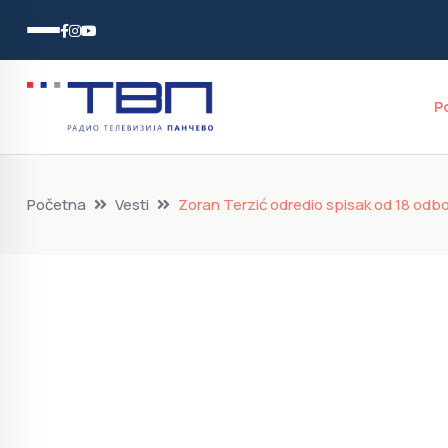
P
Početna
Vesti
Zoran Terzić odredio spisak od 18 odb