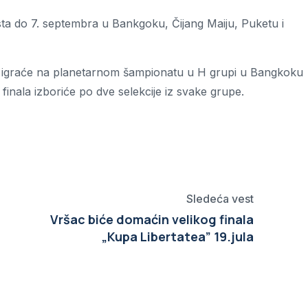
ta do 7. septembra u Bankgoku, Čijang Maiju, Puketu i
a, igraće na planetarnom šampionatu u H grupi u Bangkoku
inala izboriće po dve selekcije iz svake grupe.
Sledeća vest
Vršac biće domaćin velikog finala
„Kupa Libertatea” 19.jula