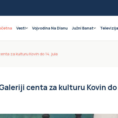
očetna
Vesti
Vojvodina Na Dlanu
Južni Banat
Televizij
centa za kulturu Kovin do 14. jula
Galeriji centa za kulturu Kovin do