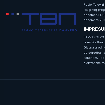
Radio Televizi
radijskog prog
decembru 1992.
decembra 2009
IMPRES
RTVPANCEVO.RS
televizija Pan
Glavna uredni
po odredbama 
zakonom, kao i
elektronske me