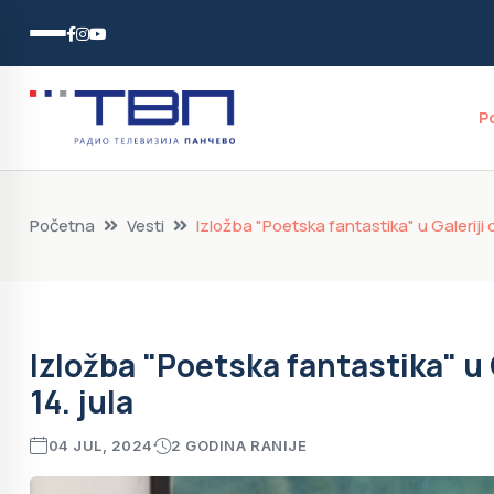
P
Početna
Vesti
Izložba "Poetska fantastika" u Galeriji 
Izložba "Poetska fantastika" u 
14. jula
04 JUL, 2024
2 GODINA RANIJE