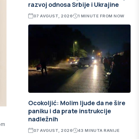
razvoj odnosa Srbije i Ukrajine
07 AVGUST, 2026
1 MINUTE FROM NOW
Ocokoljić: Molim ljude da ne šire
paniku i da prate instrukcije
nadležnih
vom
07 AVGUST, 2026
43 MINUTA RANIJE