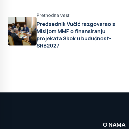
Prethodna vest
Predsednik Vučić razgovarao s
Misijom MMF o finansiranju
projekata Skok u budućnost-
SRB2027
O NAMA