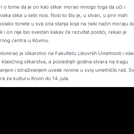
ri o tome da je on kao slikar morao mnogo toga da uči i
vaka slika u sebi nosi. Nosi to što je, u stvari, u prvi mah
 polako tonete u sva ona stanja koja na neki način moraju d
k i on nije bio svestan kakav će rezultat postići, rekao je
urnog centra u Kovinu.
mirao je slikarstvo na Fakultetu Likovnih Umetnosti i više
klasičnog slikarstva, a poslednjih godina stvara na tragu
anjem i istraživanjem uvede novine u svoj umetnički rad. Sv
tra za kulturu Kovin do 14. jula.