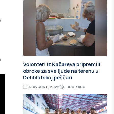
a
i
Volonteri iz Kačareva pripremili
obroke za sve ljude na terenu u
Deliblatskoj peščari
07 AVGUST, 2026
1 HOUR AGO