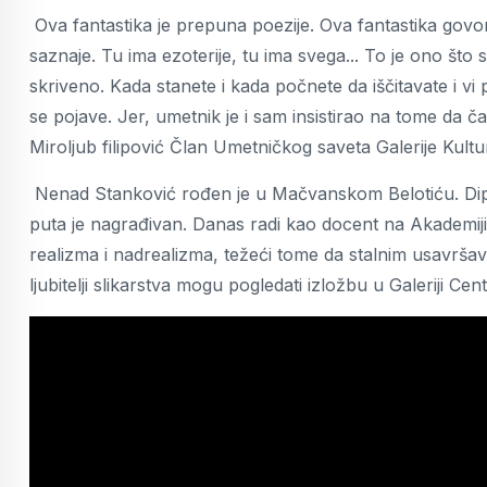
Ova fantastika je prepuna poezije. Ova fantastika govo
saznaje. Tu ima ezoterije, tu ima svega... To je ono što s
skriveno. Kada stanete i kada počnete da iščitavate i vi
se pojave. Jer, umetnik je i sam insistirao na tome da ča
Miroljub filipović Član Umetničkog saveta Galerije Kult
Nenad Stanković rođen je u Mačvanskom Belotiću. Diplo
puta je nagrađivan. Danas radi kao docent na Akademiji 
realizma i nadrealizma, težeći tome da stalnim usavršav
ljubitelji slikarstva mogu pogledati izložbu u Galeriji Cen