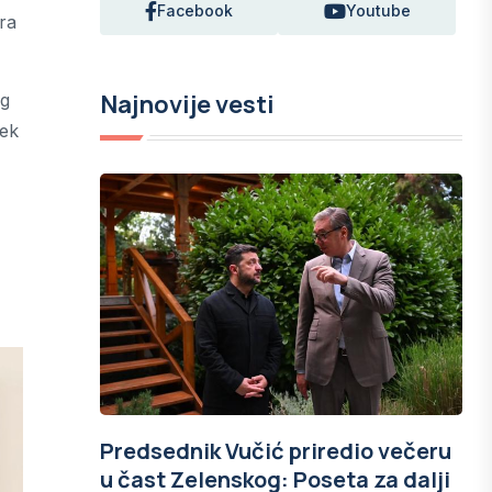
Facebook
Youtube
ra
Najnovije vesti
og
sek
Predsednik Vučić priredio večeru
u čast Zelenskog: Poseta za dalji