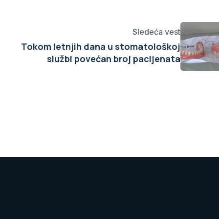
Sledeća vest
Tokom letnjih dana u stomatološkoj
službi povećan broj pacijenata