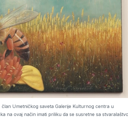
, član Umetničkog saveta Galerije Kulturnog centra u
ika na ovaj način imati priliku da se susretne sa stvaralašt