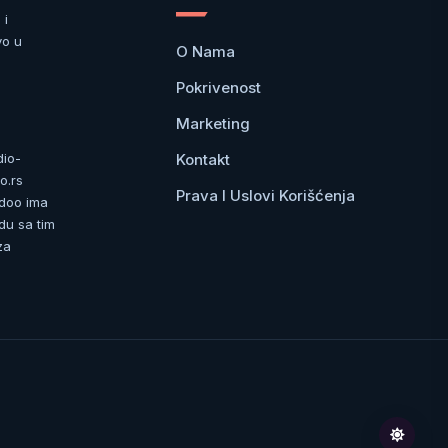
 i
vo u
O Nama
Pokrivenost
Marketing
Kontakt
dio-
o.rs
Prava I Uslovi Korišćenja
 doo ima
du sa tim
za