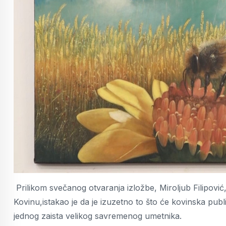
Prilikom svečanog otvaranja izložbe, Miroljub Filipović
Kovinu,istakao je da je izuzetno to što će kovinska publ
jednog zaista velikog savremenog umetnika.