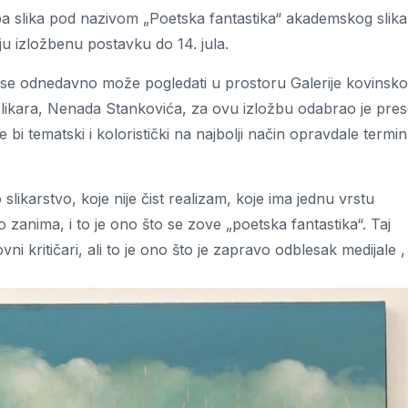
žba slika pod nazivom „Poetska fantastika“ akademskog slika
u izložbenu postavku do 14. jula.
ja se odnedavno može pogledati u prostoru Galerije kovinsk
likara, Nenada Stankovića, za ovu izložbu odabrao je pre
 bi tematski i koloristički na najbolji način opravdale termin
o slikarstvo, koje nije čist realizam, koje ima jednu vrstu
 zanima, i to je ono što se zove „poetska fantastika“. Taj
vni kritičari, ali to je ono što je zapravo odblesak medijale ,