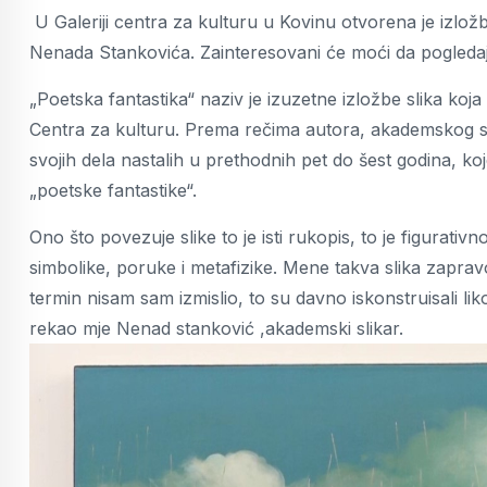
U Galeriji centra za kulturu u Kovinu otvorena je izlo
Nenada Stankovića. Zainteresovani će moći da pogledaj
„Poetska fantastika“ naziv je izuzetne izložbe slika ko
Centra za kulturu. Prema rečima autora, akademskog s
svojih dela nastalih u prethodnih pet do šest godina, koje
„poetske fantastike“.
Ono što povezuje slike to je isti rukopis, to je figurativn
simbolike, poruke i metafizike. Mene takva slika zapravo
termin nisam sam izmislio, to su davno iskonstruisali liko
rekao mje Nenad stanković ,akademski slikar.