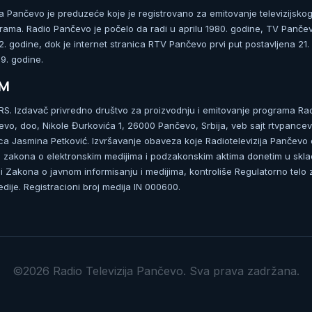
ja Pančevo je preduzeće koje je registrovano za emitovanje televizijskog
rama. Radio Pančevo je počelo da radi u aprilu 1980. godine, TV Panče
 godine, dok je internet stranica RTV Pančevo prvi put postavljena 21.
. godine.
UM
. Izdavač privredno društvo za proizvodnju i emitovanje programa Ra
čevo, doo, Nikole Đurkovića 1, 26000 Pančevo, Srbija, veb sajt rtvpancev
ca Jasmina Petković. Izvršavanje obaveza koje Radiotelevizija Pančevo
zakona o elektronskim medijima i podzakonskim aktima donetim u skla
 Zakona o javnom informisanju i medijima, kontroliše Regulatorno telo 
dije. Registracioni broj medija IN 000600.
©2026 Radio Televizija Pančevo. Sva prava zadržana.