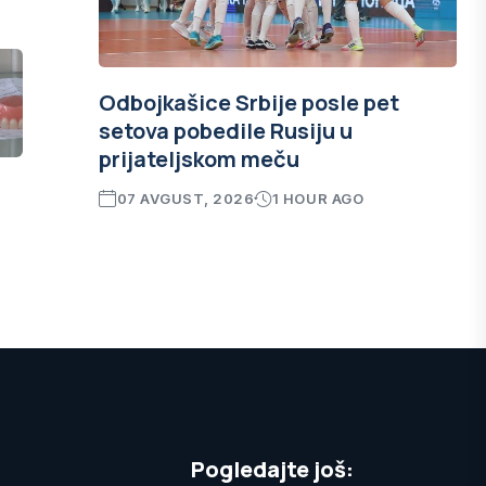
Odbojkašice Srbije posle pet
setova pobedile Rusiju u
prijateljskom meču
07 AVGUST, 2026
1 HOUR AGO
Pogledajte još: