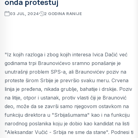
onda protestuj
03 JUL, 2024
2 GODINA RANIJE
"Iz kojih razloga i zbog kojih interesa Ivica Dačić već
godinama trpi Braunovićevo sramno ponašanje je
unutrašnji problem SPS-a, ali Braunovićev poziv na
proteste širom Srbije je prevršio svaku meru. Crvena
linija je pređena, nikada grublje, bahatije i drskije. Poziv
na litije, otpor i ustanak, protiv vlasti čiji je Braunović
deo, može da se završi samo njegovom ostavkom na
funkciju direktora u "Srbijašumama" kao i na funkciju
narodnog poslanika koju je dobio kao kandidat na listi
"Aleksandar Vučić - Srbija ne sme da stane". Podnesi ti