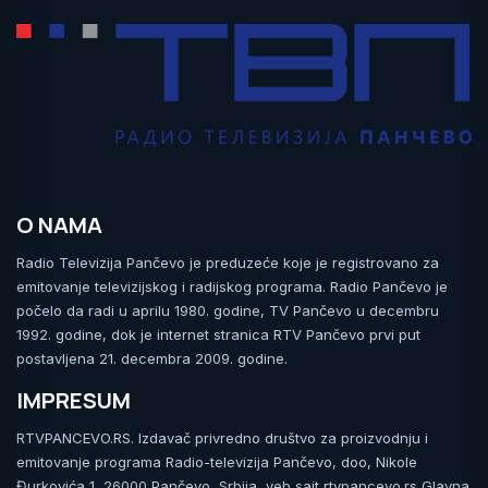
O NAMA
Radio Televizija Pančevo je preduzeće koje je registrovano za
emitovanje televizijskog i radijskog programa. Radio Pančevo je
počelo da radi u aprilu 1980. godine, TV Pančevo u decembru
1992. godine, dok je internet stranica RTV Pančevo prvi put
postavljena 21. decembra 2009. godine.
IMPRESUM
RTVPANCEVO.RS. Izdavač privredno društvo za proizvodnju i
emitovanje programa Radio-televizija Pančevo, doo, Nikole
Đurkovića 1, 26000 Pančevo, Srbija, veb sajt rtvpancevo.rs Glavna