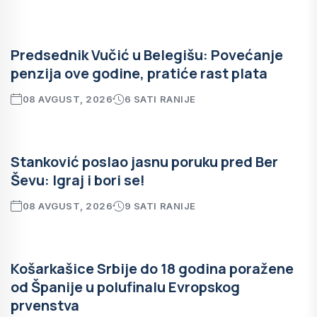
Predsednik Vučić u Belegišu: Povećanje
penzija ove godine, pratiće rast plata
08 AVGUST, 2026
6 SATI RANIJE
Stanković poslao jasnu poruku pred Ber
Ševu: Igraj i bori se!
08 AVGUST, 2026
9 SATI RANIJE
Košarkašice Srbije do 18 godina poražene
od Španije u polufinalu Evropskog
prvenstva