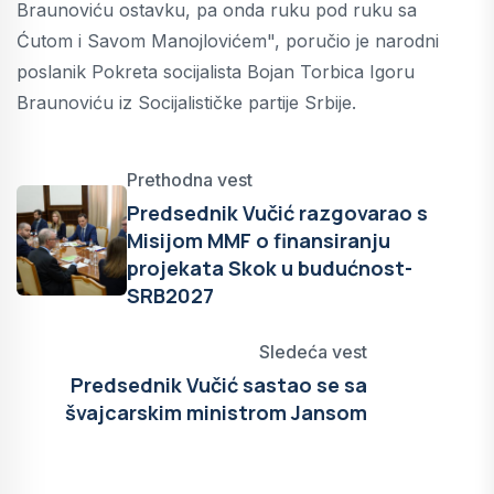
Braunoviću ostavku, pa onda ruku pod ruku sa
Ćutom i Savom Manojlovićem", poručio je narodni
poslanik Pokreta socijalista Bojan Torbica Igoru
Braunoviću iz Socijalističke partije Srbije.
Prethodna vest
Predsednik Vučić razgovarao s
Misijom MMF o finansiranju
projekata Skok u budućnost-
SRB2027
Sledeća vest
Predsednik Vučić sastao se sa
švajcarskim ministrom Jansom