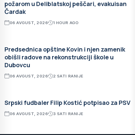
požarom u Deliblatskoj peščari, evakuisan
Čardak
06 AVGUST, 2026
1 HOUR AGO
Predsednica opštine Kovin i njen zamenik
obišli radove na rekonstrukciji škole u
Dubovcu
06 AVGUST, 2026
2 SATI RANIJE
Srpski fudbaler Filip Kostić potpisao za PSV
06 AVGUST, 2026
3 SATI RANIJE