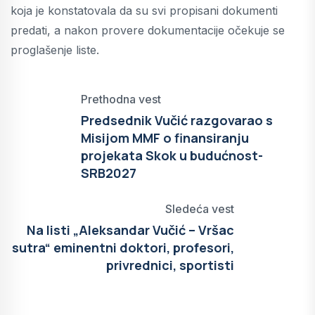
koja je konstatovala da su svi propisani dokumenti
predati, a nakon provere dokumentacije očekuje se
proglašenje liste.
Prethodna vest
Predsednik Vučić razgovarao s
Misijom MMF o finansiranju
projekata Skok u budućnost-
SRB2027
Sledeća vest
Na listi „Aleksandar Vučić – Vršac
sutra“ eminentni doktori, profesori,
privrednici, sportisti