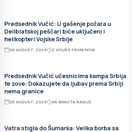
Predsednik Vučić: U gašenje požara u
Deliblatskoj peščari biće uključeni i
helikopteri Vojske Srbije
06 AVGUST, 2026
2 HOURS FROM NOW
Predsednik Vučić učesnicima kampa Srbija
te zove: Dokazujete da ljubav prema Srbiji
nema granice
06 AVGUST, 2026
46 MINUTA RANIJE
Vatra stigla do Šumarka: Velika borba sa