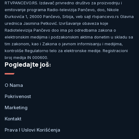
RTVPANCEVO.RS. Izdavač privredno društvo za proizvodnju i
emitovanje programa Radio-televizija Pančevo, doo, Nikole
Đurkovića 1, 26000 Pančevo, Srbija, veb sajt rtvpancevo.rs Glavna
urednica Jasmina Petković. Izvršavanje obaveza koje
Radiotelevizija Pančevo doo ima po odredbama zakona o
elektronskim medijima i podzakonskim aktima donetim u skladu sa
tim zakonom, kao i Zakona o javnom informisanju i medijima,
kontroliše Regulatorno telo za elektronske medije. Registracioni
broj medija IN 000600.
Pogledajte još:
O Nama
Pokrivenost
Marketing
Kontakt
Prava I Uslovi Korišćenja