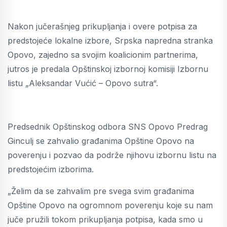
Nakon jučerašnjeg prikupljanja i overe potpisa za
predstojeće lokalne izbore, Srpska napredna stranka
Opovo, zajedno sa svojim koalicionim partnerima,
jutros je predala Opštinskoj izbornoj komisiji Izbornu
listu „Aleksandar Vućić – Opovo sutra“.
Predsednik Opštinskog odbora SNS Opovo Predrag
Ginculj se zahvalio građanima Opštine Opovo na
poverenju i pozvao da podrže njihovu izbornu listu na
predstojećim izborima.
„Želim da se zahvalim pre svega svim građanima
Opštine Opovo na ogromnom poverenju koje su nam
juče pružili tokom prikupljanja potpisa, kada smo u