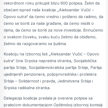
rekordnom roku prikupili blizu 600 potpisa. Želim da
obećam ispred naše koalicije „Aleksandar Vučić –
Opovo sutra“ da ćemo vredno i pošteno da radimo, da
ćemo se boriti za naše građane, da ćemo misliti o
njima, da ćemo se boriti za nove investicije. Brinućemo
o svakom čoveku, svaku kuću želimo da obiđemo,
želimo da razgovaramo sa ljudima.
Koaliciju na Izbornoj listi „Aleksandar Vučić – Opovo
sutra“ čine Srpska napredna stranka, Socijalistička
partija Srbije, Socijaldemokratska partija Srbije, Partija
ujedinjenih penzionera, poljoprivrednika i proletera
Srbije – Solidarnost i pravda, Jedinstvena Srbija i
Srpska radikalna stranka.
Delegacija koalicije predala je overene potpise sa
pratećom dokumentacijom Opštinskoj izbornoj komisiji