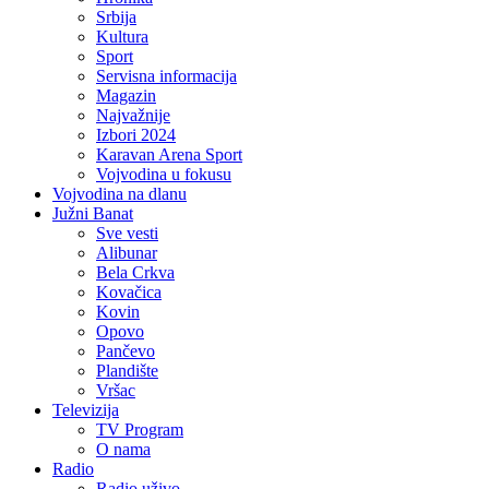
Srbija
Kultura
Sport
Servisna informacija
Magazin
Najvažnije
Izbori 2024
Karavan Arena Sport
Vojvodina u fokusu
Vojvodina na dlanu
Južni Banat
Sve vesti
Alibunar
Bela Crkva
Kovačica
Kovin
Opovo
Pančevo
Plandište
Vršac
Televizija
TV Program
O nama
Radio
Radio uživo