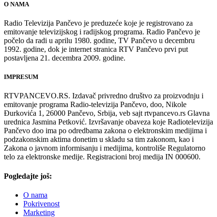
O NAMA
Radio Televizija Pančevo je preduzeće koje je registrovano za
emitovanje televizijskog i radijskog programa. Radio Pančevo je
počelo da radi u aprilu 1980. godine, TV Pančevo u decembru
1992. godine, dok je internet stranica RTV Pančevo prvi put
postavljena 21. decembra 2009. godine.
IMPRESUM
RTVPANCEVO.RS. Izdavač privredno društvo za proizvodnju i
emitovanje programa Radio-televizija Pančevo, doo, Nikole
Đurkovića 1, 26000 Pančevo, Srbija, veb sajt rtvpancevo.rs Glavna
urednica Jasmina Petković. Izvršavanje obaveza koje Radiotelevizija
Pančevo doo ima po odredbama zakona o elektronskim medijima i
podzakonskim aktima donetim u skladu sa tim zakonom, kao i
Zakona o javnom informisanju i medijima, kontroliše Regulatorno
telo za elektronske medije. Registracioni broj medija IN 000600.
Pogledajte još:
O nama
Pokrivenost
Marketing