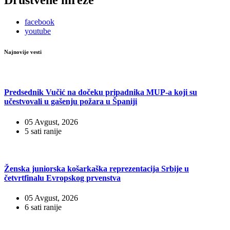
Društvene mreže
facebook
youtube
Najnovije vesti
Predsednik Vučić na dočeku pripadnika MUP-a koji su
učestvovali u gašenju požara u Španiji
05 Avgust, 2026
5 sati ranije
Ženska juniorska košarkaška reprezentacija Srbije u
četvrtfinalu Evropskog prvenstva
05 Avgust, 2026
6 sati ranije