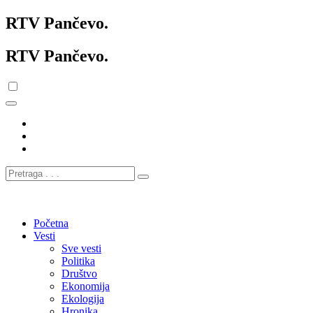
RTV Pančevo
.
RTV Pančevo
.
Početna
Vesti
Sve vesti
Politika
Društvo
Ekonomija
Ekologija
Hronika