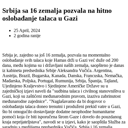
Srbija sa 16 zemalja pozvala na hitno
oslobađanje talaca u Gazi
25 April, 2024
2 godina ranije
Srbija je, zajedno sa još 16 zemalja, pozvala na momentalno
oslobađanje svih talaca koje Hamas drži u Gazi već duže od 200
dana, među kojima su i državljani naših zemalja, saopšteno je danas
iz kabineta predsednika Srbije Aleksandra Vučića. Argentina,
Austrija, Brazil, Bugarska, Kanada, Danska, Francuska, Nemačka,
Mađarska, Poljska, Portugal, Rumunija, Srbija, Španija, Tajland,
Ujedinjeno Kraljevstvo i Sjedinjene Američke Države su u
zajedničkoj izjavi naveli da "sudbina talaca i civilnog stanovništva u
Gazi, koji su zaštićeni međunarodnim pravom, izaziva zabrinutost
međunarodne zajednice". "Naglašavamo da bi dogovor o
oslobađanju talaca doneo trenutni i produženi prekid vatre u Gazi,
što bi omogućilo dostavljanje dodatne neophodne humanitarne
pomoći koja će biti isporučena širom Gaze i dovelo do pouzdanog
kraja neprijateljstava", navodi se u izjavi, kako je saopštila Služba za
saradnju s medijiama predsednika Vučića. Srbija i 16 zemalja