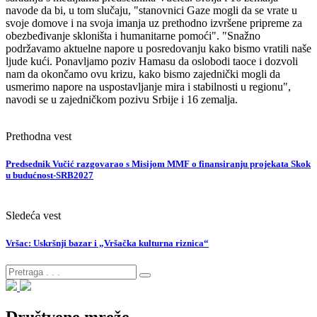
navode da bi, u tom slučaju, "stanovnici Gaze mogli da se vrate u
svoje domove i na svoja imanja uz prethodno izvršene pripreme za
obezbeđivanje skloništa i humanitarne pomoći". "Snažno
podržavamo aktuelne napore u posredovanju kako bismo vratili naše
ljude kući. Ponavljamo poziv Hamasu da oslobodi taoce i dozvoli
nam da okončamo ovu krizu, kako bismo zajednički mogli da
usmerimo napore na uspostavljanje mira i stabilnosti u regionu",
navodi se u zajedničkom pozivu Srbije i 16 zemalja.
Prethodna vest
Predsednik Vučić razgovarao s Misijom MMF o finansiranju projekata Skok
u budućnost-SRB2027
Sledeća vest
Vršac: Uskršnji bazar i „Vršačka kulturna riznica“