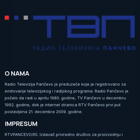
O NAMA
Radio Televizija Pančevo je preduzeće koje je registrovano za
emitovanje televizijskog i radijskog programa. Radio Pančevo je
počelo da radi u aprilu 1980. godine, TV Pančevo u decembru
1992. godine, dok je internet stranica RTV Pančevo prvi put
postavljena 21. decembra 2009. godine.
IMPRESUM
RTVPANCEVO.RS. Izdavač privredno društvo za proizvodnju i