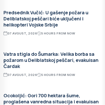
Predsednik Vučić: U gašenje požara u
Deliblatskoj peščari biće uključeni i
helikopteri Vojske Srbije
07 AVGUST, 2026
5 HOURS FROM NOW
Vatra stigla do Šumarka: Velika borba sa
požarom u Deliblatskoj peščari, evakuisan
Čardak
07 AVGUST, 2026
5 HOURS FROM NOW
Ocokoljić: Gori 700 hektara šume,
proglašena vanredna situacija i evakuisan