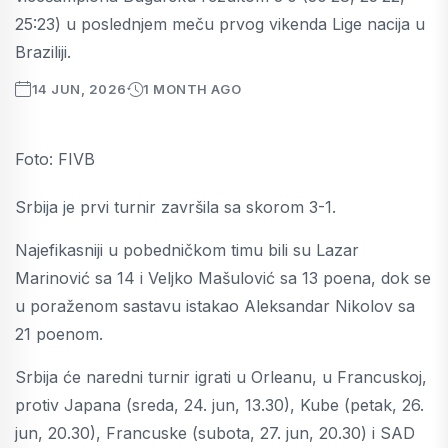
25:23) u poslednjem meču prvog vikenda Lige nacija u
Braziliji.
14 JUN, 2026
1 MONTH AGO
Foto: FIVB
Srbija je prvi turnir završila sa skorom 3-1.
Najefikasniji u pobedničkom timu bili su Lazar
Marinović sa 14 i Veljko Mašulović sa 13 poena, dok se
u poraženom sastavu istakao Aleksandar Nikolov sa
21 poenom.
Srbija će naredni turnir igrati u Orleanu, u Francuskoj,
protiv Japana (sreda, 24. jun, 13.30), Kube (petak, 26.
jun, 20.30), Francuske (subota, 27. jun, 20.30) i SAD