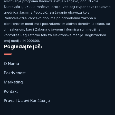
emitovanje programa Radio-televizija Pančevo, doo, Nikole
Đurkovića 1, 26000 Pančevo, Srbija, veb sajt rtvpancevo.rs Glavna
urednica Jasmina Petković. Izvršavanje obaveza koje
Radiotelevizija Pančevo doo ima po odredbama zakona o
elektronskim medijima i podzakonskim aktima donetim u skladu sa
tim zakonom, kao i Zakona o javnom informisanju i medijima,
kontroliše Regulatorno telo za elektronske medije. Registracioni
broj medija IN 000600.
Pogledajte još:
O Nama
Pokrivenost
Marketing
Kontakt
Prava I Uslovi Korišćenja