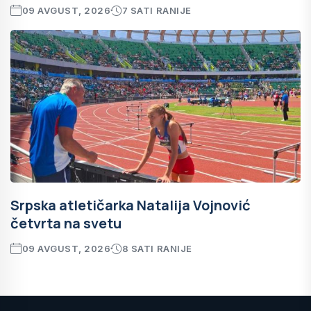
09 AVGUST, 2026
7 SATI RANIJE
Srpska atletičarka Natalija Vojnović
četvrta na svetu
09 AVGUST, 2026
8 SATI RANIJE