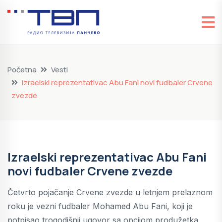
Početna
Vesti
Izraelski reprezentativac Abu Fani novi fudbaler Crvene
zvezde
Izraelski reprezentativac Abu Fani
novi fudbaler Crvene zvezde
Četvrto pojačanje Crvene zvezde u letnjem prelaznom
roku je vezni fudbaler Mohamed Abu Fani, koji je
potpisao trogodišnji ugovor sa opcijom produžetka