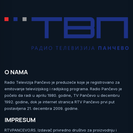
O NAMA
Radio Televizija Pančevo je preduzeće koje je registrovano za
emitovanje televizijskog i radijskog programa. Radio Pančevo je
počelo da radi u aprilu 1980. godine, TV Pančevo u decembru
1992. godine, dok je internet stranica RTV Pančevo prvi put
postavljena 21. decembra 2009. godine.
IMPRESUM
RTVPANCEVO.RS. Izdavač privredno društvo za proizvodnju i