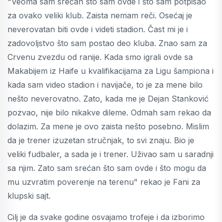
"Veoma sam srećan što sam ovde i što sam potpisao
za ovako veliki klub. Zaista nemam reči. Osećaj je
neverovatan biti ovde i videti stadion. Čast mi je i
zadovoljstvo što sam postao deo kluba. Znao sam za
Crvenu zvezdu od ranije. Kada smo igrali ovde sa
Makabijem iz Haife u kvalifikacijama za Ligu šampiona i
kada sam video stadion i navijače, to je za mene bilo
nešto neverovatno. Zato, kada me je Dejan Stanković
pozvao, nije bilo nikakve dileme. Odmah sam rekao da
dolazim. Za mene je ovo zaista nešto posebno. Mislim
da je trener izuzetan stručnjak, to svi znaju. Bio je
veliki fudbaler, a sada je i trener. Uživao sam u saradnji
sa njim. Zato sam srećan što sam ovde i što mogu da
mu uzvratim poverenje na terenu" rekao je Fani za
klupski sajt.
Cilj je da svake godine osvajamo trofeje i da izborimo