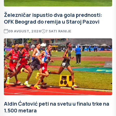
Železničar ispustio dva gola prednosti:
OFK Beograd do remija u Staroj Pazovi
09 AVGUST, 2026
7 SATI RANIJE
Aldin Ćatović peti na svetu u finalu trke na
1.500 metara