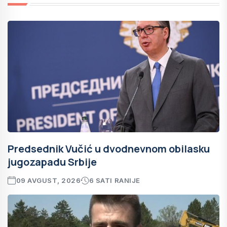
Predsednik Vučić u dvodnevnom obilasku
jugozapadu Srbije
09 AVGUST, 2026
6 SATI RANIJE