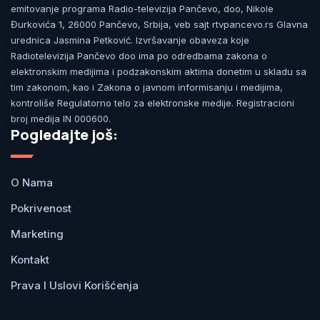
emitovanje programa Radio-televizija Pančevo, doo, Nikole
Đurkovića 1, 26000 Pančevo, Srbija, veb sajt rtvpancevo.rs Glavna
urednica Jasmina Petković. Izvršavanje obaveza koje
Radiotelevizija Pančevo doo ima po odredbama zakona o
elektronskim medijima i podzakonskim aktima donetim u skladu sa
tim zakonom, kao i Zakona o javnom informisanju i medijima,
kontroliše Regulatorno telo za elektronske medije. Registracioni
broj medija IN 000600.
Pogledajte još:
O Nama
Pokrivenost
Marketing
Kontakt
Prava I Uslovi Korišćenja