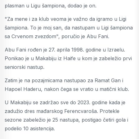
plasman u Ligu šampiona, dodao je on.
"Za mene i za klub veoma je važno da igramo u Ligi
šampiona. To je moj san, da nastupam u Ligi šampiona
sa Crvenom zvezdom", poručio je Abu Fani.
Abu Fani rođen je 27. aprila 1998. godine u Izraelu.
Ponikao je u Makabiju iz Haife u kom je zabeležio prvi
seniorski nastup.
Zatim je na pozajmicama nastupao za Ramat Gan i
Hapoel Haderu, nakon čega se vratio u matični klub.
U Makabiju se zadržao sve do 2023. godine kada je
zadužio dres mađarskog Ferencvaroša. Protekle
sezone zabeležio je 25 nastupa, postigao četiri gola i
podelio 10 asistencija.