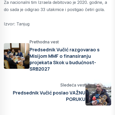
Za nacionalni tim Izraela debitovao je 2020. godine, a
do sada je odigrao 33 utakmice i postigao četiri gola.
Izvor: Tanjug
Prethodna vest
Predsednik Vučić razgovarao s
Misijom MMF o finansiranju
projekata Skok u budućnost-
SRB2027
Sledeća vest
Predsednik Vučić poslao VAŽNU
PORUKU