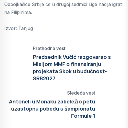
Odbojkašice Srbije će u drugoj sedmici Lige nacija igrati
na Filipinima.
Izvor: Tanjug
Prethodna vest
Predsednik Vučić razgovarao s
Misijom MMF o finansiranju
projekata Skok u budućnost-
SRB2027
Sledeća vest
Antoneli u Monaku zabeležio petu
uzastopnu pobedu u šampionatu
Formule 1