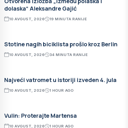
Otvorena izložba „Između polaska i
dolaska“ Aleksandre Gajić
10 AVGUST, 2026
19 MINUTA RANIJE
Stotine nagih biciklista prošlo kroz Berlin
10 AVGUST, 2026
34 MINUTA RANIJE
Najveći vatromet u istoriji izveden 4. jula
10 AVGUST, 2026
1 HOUR AGO
Vulin: Proterajte Martensa
10 AVGUST, 2026
1 HOUR AGO