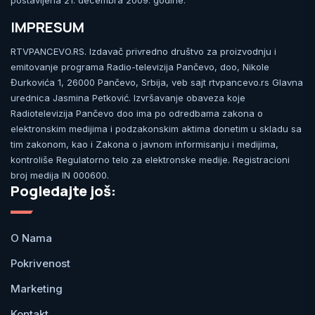
postavljena 21. decembra 2009. godine.
IMPRESUM
RTVPANCEVO.RS. Izdavač privredno društvo za proizvodnju i
emitovanje programa Radio-televizija Pančevo, doo, Nikole
Đurkovića 1, 26000 Pančevo, Srbija, veb sajt rtvpancevo.rs Glavna
urednica Jasmina Petković. Izvršavanje obaveza koje
Radiotelevizija Pančevo doo ima po odredbama zakona o
elektronskim medijima i podzakonskim aktima donetim u skladu sa
tim zakonom, kao i Zakona o javnom informisanju i medijima,
kontroliše Regulatorno telo za elektronske medije. Registracioni
broj medija IN 000600.
Pogledajte još:
O Nama
Pokrivenost
Marketing
Kontakt