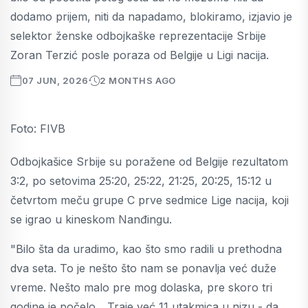
dodamo prijem, niti da napadamo, blokiramo, izjavio je
selektor ženske odbojkaške reprezentacije Srbije
Zoran Terzić posle poraza od Belgije u Ligi nacija.
07 JUN, 2026
2 MONTHS AGO
Foto: FIVB
Odbojkašice Srbije su poražene od Belgije rezultatom
3:2, po setovima 25:20, 25:22, 21:25, 20:25, 15:12 u
četvrtom meču grupe C prve sedmice Lige nacija, koji
se igrao u kineskom Nanđingu.
"Bilo šta da uradimo, kao što smo radili u prethodna
dva seta. To je nešto što nam se ponavlja već duže
vreme. Nešto malo pre mog dolaska, pre skoro tri
godine je počelo... Traje već 11 utakmica u nizu - da