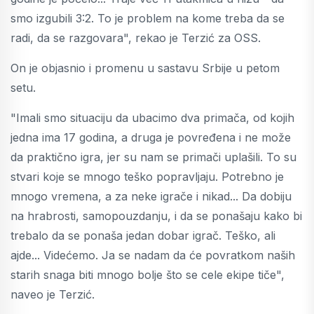
smo izgubili 3:2. To je problem na kome treba da se
radi, da se razgovara", rekao je Terzić za OSS.
On je objasnio i promenu u sastavu Srbije u petom
setu.
"Imali smo situaciju da ubacimo dva primača, od kojih
jedna ima 17 godina, a druga je povređena i ne može
da praktično igra, jer su nam se primači uplašili. To su
stvari koje se mnogo teško popravljaju. Potrebno je
mnogo vremena, a za neke igrače i nikad... Da dobiju
na hrabrosti, samopouzdanju, i da se ponašaju kako bi
trebalo da se ponaša jedan dobar igrač. Teško, ali
ajde... Videćemo. Ja se nadam da će povratkom naših
starih snaga biti mnogo bolje što se cele ekipe tiče",
naveo je Terzić.