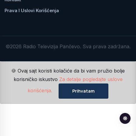
Prava I Uslovi Korišćenja
©2026 Radio Televizija Pančevo. Sva prava zadržana.
🍪 Ovaj sajt koristi kolačiće da bi vam pružio bolje
korisničko iskustvo
Za detalje pogledajte uslove
korišćenja.
Prihvatam