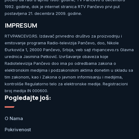
1992. godine, dok je internet stranica RTV Pančevo prvi put
postavljena 21. decembra 2009. godine.
IMPRESUM
RTVPANCEVO.RS. Izdavač privredno društvo za proizvodnju i
emitovanje programa Radio-televizija Pančevo, doo, Nikole
Đurkovića 1, 26000 Pančevo, Srbija, veb sajt rtvpancevo.rs Glavna
urednica Jasmina Petković. Izvršavanje obaveza koje
Radiotelevizija Pančevo doo ima po odredbama zakona o
elektronskim medijima i podzakonskim aktima donetim u skladu sa
tim zakonom, kao i Zakona o javnom informisanju i medijima,
kontroliše Regulatorno telo za elektronske medije. Registracioni
broj medija IN 000600.
Pogledajte još:
O Nama
Pokrivenost