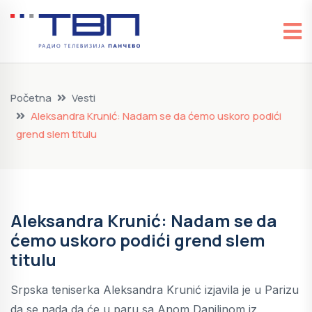
Početna
Vesti
Aleksandra Krunić: Nadam se da ćemo uskoro podići
grend slem titulu
Aleksandra Krunić: Nadam se da
ćemo uskoro podići grend slem
titulu
Srpska teniserka Aleksandra Krunić izjavila je u Parizu
da se nada da će u paru sa Anom Danilinom iz