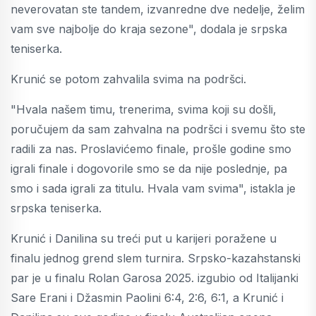
neverovatan ste tandem, izvanredne dve nedelje, želim
vam sve najbolje do kraja sezone", dodala je srpska
teniserka.
Krunić se potom zahvalila svima na podršci.
"Hvala našem timu, trenerima, svima koji su došli,
poručujem da sam zahvalna na podršci i svemu što ste
radili za nas. Proslavićemo finale, prošle godine smo
igrali finale i dogovorile smo se da nije poslednje, pa
smo i sada igrali za titulu. Hvala vam svima", istakla je
srpska teniserka.
Krunić i Danilina su treći put u karijeri poražene u
finalu jednog grend slem turnira. Srpsko-kazahstanski
par je u finalu Rolan Garosa 2025. izgubio od Italijanki
Sare Erani i Džasmin Paolini 6:4, 2:6, 6:1, a Krunić i