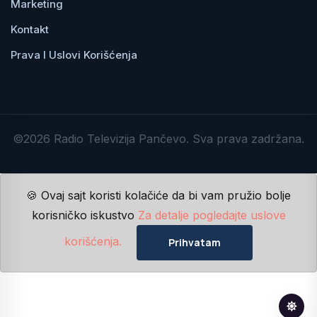
Marketing
Kontakt
Prava I Uslovi Korišćenja
©2026 Radio Televizija Pančevo. Sva prava zadržana.
🍪 Ovaj sajt koristi kolačiće da bi vam pružio bolje
korisničko iskustvo
Za detalje pogledajte uslove
korišćenja.
Prihvatam