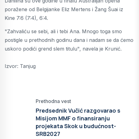
Danilina su ove godine u finalu Australijan opena
poražene od Belgijanke Eliz Mertens i Žang Šuai iz
Kine 7:6 (7:4), 6:4.
"Zahvaliću se sebi, ali i tebi Ana. Mnogo toga smo
postigle u prethodnih godinu dana i nadam se da ćemo
uskoro podići grend slem titulu", navela je Krunić.
Izvor: Tanjug
Prethodna vest
Predsednik Vučić razgovarao s
Misijom MMF o finansiranju
projekata Skok u budućnost-
SRB2027