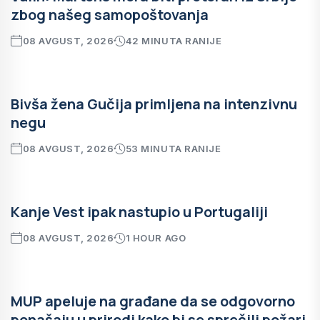
zbog našeg samopoštovanja
08 AVGUST, 2026
42 MINUTA RANIJE
Bivša žena Gučija primljena na intenzivnu
negu
08 AVGUST, 2026
53 MINUTA RANIJE
Kanje Vest ipak nastupio u Portugaliji
08 AVGUST, 2026
1 HOUR AGO
MUP apeluje na građane da se odgovorno
ponašaju u prirodi kako bi se sprečili požari