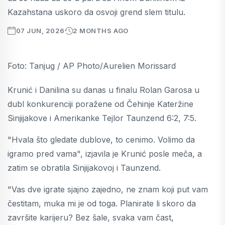
Kazahstana uskoro da osvoji grend slem titulu.
07 JUN, 2026
2 MONTHS AGO
Foto: Tanjug / AP Photo/Aurelien Morissard
Krunić i Danilina su danas u finalu Rolan Garosa u
dubl konkurenciji poražene od Čehinje Kateržine
Sinjijakove i Amerikanke Tejlor Taunzend 6:2, 7:5.
"Hvala što gledate dublove, to cenimo. Volimo da
igramo pred vama", izjavila je Krunić posle meča, a
zatim se obratila Sinjijakovoj i Taunzend.
"Vas dve igrate sjajno zajedno, ne znam koji put vam
čestitam, muka mi je od toga. Planirate li skoro da
završite karijeru? Bez šale, svaka vam čast,