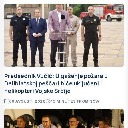
Predsednik Vučić: U gašenje požara u
Deliblatskoj peščari biće uključeni i
helikopteri Vojske Srbije
06 AVGUST, 2026
49 MINUTES FROM NOW