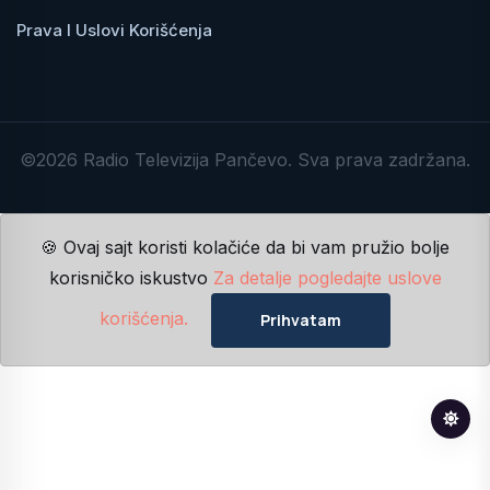
Prava I Uslovi Korišćenja
©2026 Radio Televizija Pančevo. Sva prava zadržana.
🍪 Ovaj sajt koristi kolačiće da bi vam pružio bolje
korisničko iskustvo
Za detalje pogledajte uslove
korišćenja.
Prihvatam