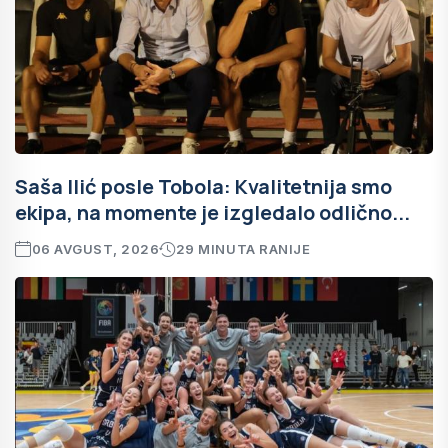
Saša Ilić posle Tobola: Kvalitetnija smo
ekipa, na momente je izgledalo odlično...
06 AVGUST, 2026
29 MINUTA RANIJE