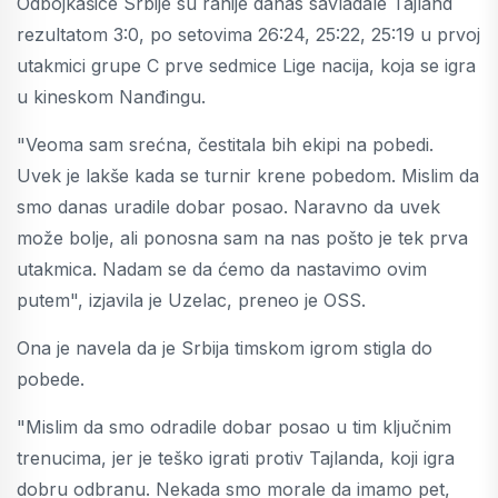
Odbojkašice Srbije su ranije danas savladale Tajland
rezultatom 3:0, po setovima 26:24, 25:22, 25:19 u prvoj
utakmici grupe C prve sedmice Lige nacija, koja se igra
u kineskom Nanđingu.
"Veoma sam srećna, čestitala bih ekipi na pobedi.
Uvek je lakše kada se turnir krene pobedom. Mislim da
smo danas uradile dobar posao. Naravno da uvek
može bolje, ali ponosna sam na nas pošto je tek prva
utakmica. Nadam se da ćemo da nastavimo ovim
putem", izjavila je Uzelac, preneo je OSS.
Ona je navela da je Srbija timskom igrom stigla do
pobede.
"Mislim da smo odradile dobar posao u tim ključnim
trenucima, jer je teško igrati protiv Tajlanda, koji igra
dobru odbranu. Nekada smo morale da imamo pet,