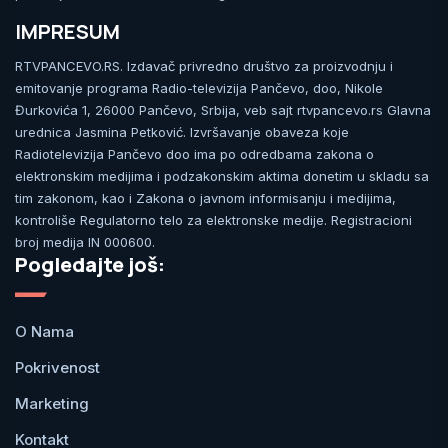
IMPRESUM
RTVPANCEVO.RS. Izdavač privredno društvo za proizvodnju i
emitovanje programa Radio-televizija Pančevo, doo, Nikole
Đurkovića 1, 26000 Pančevo, Srbija, veb sajt rtvpancevo.rs Glavna
urednica Jasmina Petković. Izvršavanje obaveza koje
Radiotelevizija Pančevo doo ima po odredbama zakona o
elektronskim medijima i podzakonskim aktima donetim u skladu sa
tim zakonom, kao i Zakona o javnom informisanju i medijima,
kontroliše Regulatorno telo za elektronske medije. Registracioni
broj medija IN 000600.
Pogledajte još:
O Nama
Pokrivenost
Marketing
Kontakt