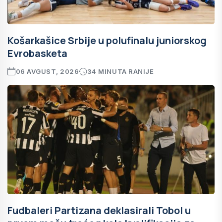
Košarkašice Srbije u polufinalu juniorskog
Evrobasketa
06 AVGUST, 2026
34 MINUTA RANIJE
Fudbaleri Partizana deklasirali Tobol u