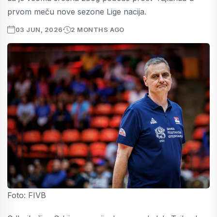
prvom meču nove sezone Lige nacija.
03 JUN, 2026
2 MONTHS AGO
Foto: FIVB