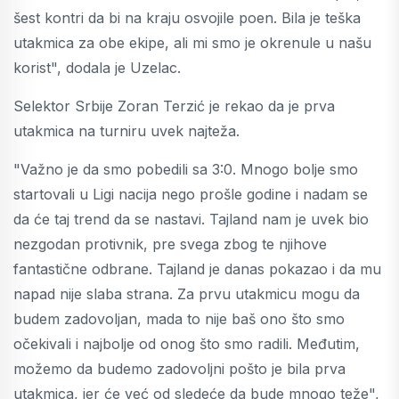
šest kontri da bi na kraju osvojile poen. Bila je teška
utakmica za obe ekipe, ali mi smo je okrenule u našu
korist", dodala je Uzelac.
Selektor Srbije Zoran Terzić je rekao da je prva
utakmica na turniru uvek najteža.
"Važno je da smo pobedili sa 3:0. Mnogo bolje smo
startovali u Ligi nacija nego prošle godine i nadam se
da će taj trend da se nastavi. Tajland nam je uvek bio
nezgodan protivnik, pre svega zbog te njihove
fantastične odbrane. Tajland je danas pokazao i da mu
napad nije slaba strana. Za prvu utakmicu mogu da
budem zadovoljan, mada to nije baš ono što smo
očekivali i najbolje od onog što smo radili. Međutim,
možemo da budemo zadovoljni pošto je bila prva
utakmica, jer će već od sledeće da bude mnogo teže",