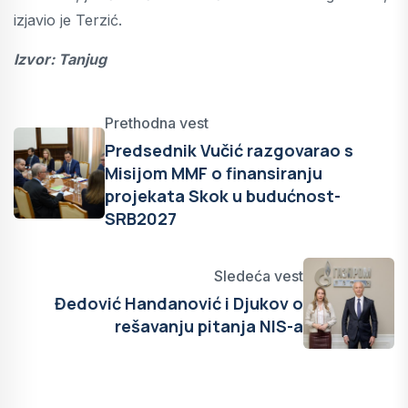
izjavio je Terzić.
Izvor: Tanjug
Prethodna vest
Predsednik Vučić razgovarao s
Misijom MMF o finansiranju
projekata Skok u budućnost-
SRB2027
Sledeća vest
Đedović Handanović i Djukov o
rešavanju pitanja NIS-a