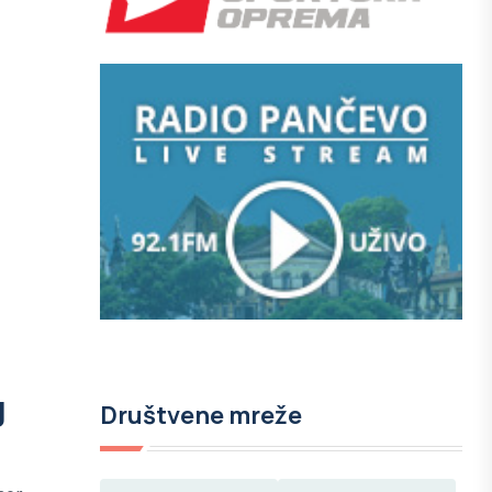
g
Društvene mreže