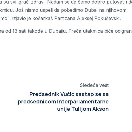
 da su svi igrači zdravi. Nadam se da ćemo dobro putovati i d
kmicu. Još nismo uspeli da pobedimo Dubai na njihovom
mo", izjavio je košarkaš Partizana Aleksej Pokuševski.
na od 18 sati takođe u Dubaiju. Treća utakmica biće odigra
Sledeća vest
Predsednik Vučić sastao se sa
predsednicom Interparlamentarne
unije Tulijom Akson