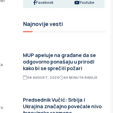
ner
Facebook
Youtube
Najnovije vesti
MUP apeluje na građane da se
odgovorno ponašaju u prirodi
za
kako bi se sprečili požari
08 AVGUST, 2026
40 MINUTA RANIJE
Predsednik Vučić: Srbija i
Ukrajina značajno povećale nivo
ro
trgovinske razmene