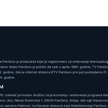
ja Pančevo je preduzeće koje je registrovano za emitovanje televizijskog
rama. Radio Pančevo je počelo da radi u aprilu 1980. godine, TV Panče
 godine, dok je internet stranica RTV Pančevo prvi put postavljena 21.
. godine.
UM
. Izdavač privredno društvo za proizvodnju i emitovanje programa Ra
čevo, doo, Nikole Đurkovića 1, 26000 Pančevo, Srbija, veb sajt rtvpancev
ca Jasmina Petković. Izvršavanje obaveza koje Radiotelevizija Pančevo