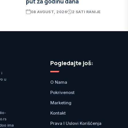
put za godinu dana
08 AVGUST, 2026
2 SATI RANIJE
Pogledajte još:
 i
vo u
O Nama
Pokrivenost
Marketing
Kontakt
dio-
o.rs
Prava I Uslovi Korišćenja
 doo ima