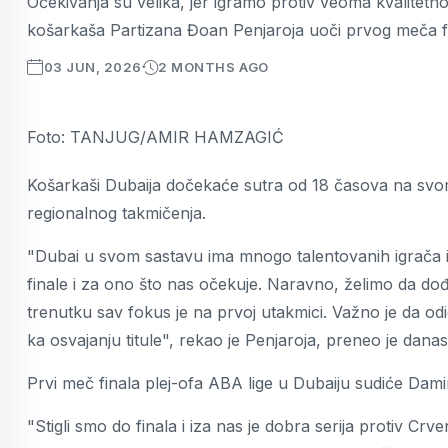
Očekivanja su velika, jer igramo protiv veoma kvalitetnog
košarkaša Partizana Đoan Penjaroja uoči prvog meča fin
03 JUN, 2026
2 MONTHS AGO
Foto: TANJUG/AMIR HAMZAGIĆ
Košarkaši Dubaija dočekaće sutra od 18 časova na svom 
regionalnog takmičenja.
"Dubai u svom sastavu ima mnogo talentovanih igrača i 
finale i za ono što nas očekuje. Naravno, želimo da dođe
trenutku sav fokus je na prvoj utakmici. Važno je da 
ka osvajanju titule", rekao je Penjaroja, preneo je danas
Prvi meč finala plej-ofa ABA lige u Dubaiju sudiće Dam
"Stigli smo do finala i iza nas je dobra serija protiv C