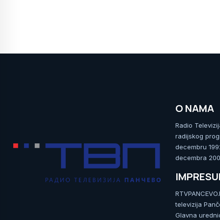
O NAMA
Radio Televizi
radijskog prog
decembru 1992.
decembra 2009
IMPRES
RTVPANCEVO.RS
televizija Pan
Glavna uredni