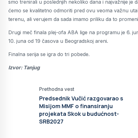
smo trenirali u poslednjih nekoliko dana i najvažnije je
ćemo se kvalitetno odmoriti pred ovu veoma važnu uta
terenu, ali verujem da sada imamo priliku da to promeni
Drugi meč finala plej-ofa ABA lige na programu je 6. ju
10. juna od 19 časova u Beogradskoj areni.
Finalna serija se igra do tri pobede.
Izvor: Tanjug
Prethodna vest
Predsednik Vučić razgovarao s
Misijom MMF o finansiranju
projekata Skok u budućnost-
SRB2027