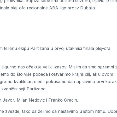
 protivnika, koji iza sebe ima odličnu sezonu, izjavio je tre
ala plej-ofa regionalne ABA lige protiv Dubaija.
terenu ekipu Partizana u prvoj utakmici finala plej-ofa
sigurno nas očekuje veliki izazov. Mislim da smo spremni 
mo do što više pobeda i ostvarimo krajnji cilj, ali u ovom
odigramo kvalitetan meč i pokušamo da napravimo prvi korak
 zvanični sajt Partizana.
ir Javor, Milan Nedović i Franko Gracin.
rvene zvezde, tako da želimo da nastavimo u istom ritmu. Dob