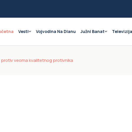
očetna
Vesti
Vojvodina Na Dlanu
Južni Banat
Televizij
 protiv veoma kvalitetnog protivnika