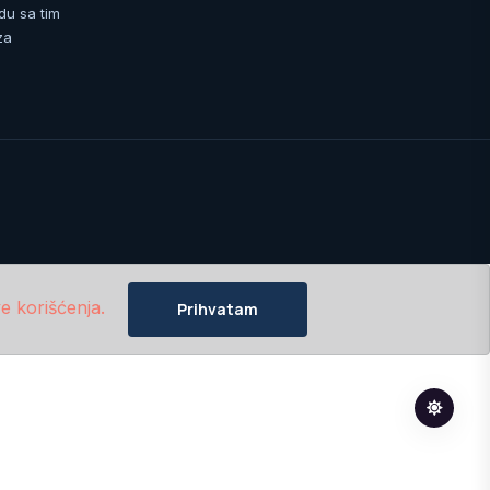
du sa tim
za
e korišćenja.
Prihvatam