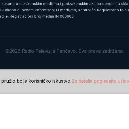
zakona o elektronskim medijima i podzakonskim aktima donetim u skla
 Zakona o javnom informisanju i medijima, kontroliše Regulatorno telo 
dije. Registracioni broj medija IN 000600.
©2026 Radio Televizija Pančevo. Sva prava zadržana.
m pružio bolje korisničko iskustvo
Za detalje pogledajte uslov