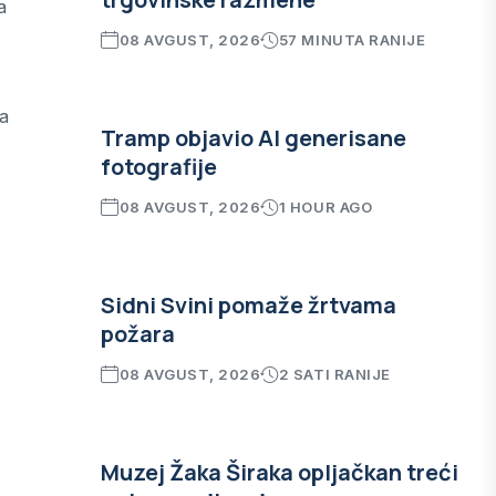
a
08 AVGUST, 2026
57 MINUTA RANIJE
na
Tramp objavio AI generisane
fotografije
08 AVGUST, 2026
1 HOUR AGO
Sidni Svini pomaže žrtvama
požara
08 AVGUST, 2026
2 SATI RANIJE
Muzej Žaka Širaka opljačkan treći