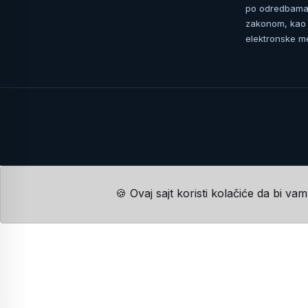
po odredbama 
zakonom, kao i
elektronske me
🍪 Ovaj sajt koristi kolačiće da bi va