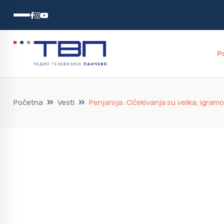
P
Početna
Vesti
Penjaroja: Očekivanja su velika, igramo