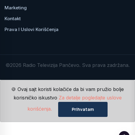
Marketing
Kontakt
Prava I Uslovi Korišćenja
©2026 Radio Televizija Pančevo. Sva prava zadržana.
🍪 Ovaj sajt koristi kolačiće da bi vam pružio bolje
korisničko iskustvo
Za detalje pogledajte uslove
korišćenja.
Prihvatam