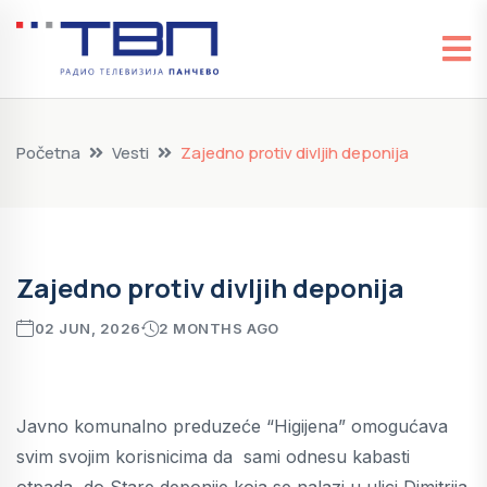
Početna
Vesti
Zajedno protiv divljih deponija
Zajedno protiv divljih deponija
02 JUN, 2026
2 MONTHS AGO
Javno komunalno preduzeće “Higijena” omogućava
svim svojim korisnicima da sami odnesu kabasti
otpada do Stare deponije koja se nalazi u ulici Dimitrija