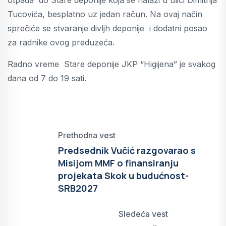
Tucovića, besplatno uz jedan račun. Na ovaj način
sprečiće se stvaranje divljh deponije i dodatni posao
za radnike ovog preduzeća.
Radno vreme Stare deponije JKP “Higijena” je svakog
dana od 7 do 19 sati.
Prethodna vest
Predsednik Vučić razgovarao s
Misijom MMF o finansiranju
projekata Skok u budućnost-
SRB2027
Sledeća vest