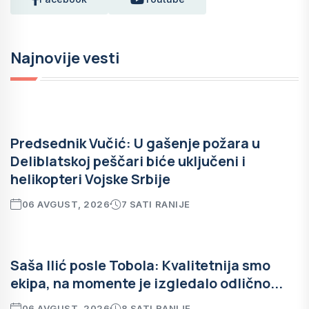
Najnovije vesti
Predsednik Vučić: U gašenje požara u
Deliblatskoj peščari biće uključeni i
helikopteri Vojske Srbije
06 AVGUST, 2026
7 SATI RANIJE
Saša Ilić posle Tobola: Kvalitetnija smo
ekipa, na momente je izgledalo odlično...
06 AVGUST, 2026
8 SATI RANIJE