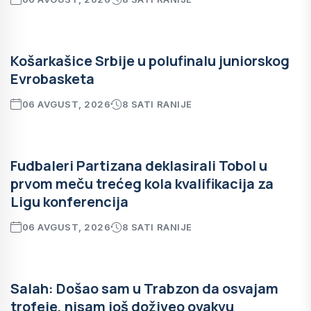
Košarkašice Srbije u polufinalu juniorskog
Evrobasketa
06 AVGUST, 2026
8 SATI RANIJE
Fudbaleri Partizana deklasirali Tobol u
prvom meču trećeg kola kvalifikacija za
Ligu konferencija
06 AVGUST, 2026
8 SATI RANIJE
Salah: Došao sam u Trabzon da osvajam
trofeje, nisam još doživeo ovakvu