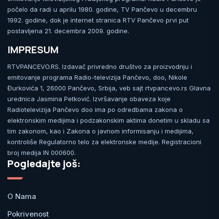
počelo da radi u aprilu 1980. godine, TV Pančevo u decembru
1992. godine, dok je internet stranica RTV Pančevo prvi put
postavljena 21. decembra 2009. godine.
IMPRESUM
RTVPANCEVO.RS. Izdavač privredno društvo za proizvodnju i
emitovanje programa Radio-televizija Pančevo, doo, Nikole
Đurkovića 1, 26000 Pančevo, Srbija, veb sajt rtvpancevo.rs Glavna
urednica Jasmina Petković. Izvršavanje obaveza koje
Radiotelevizija Pančevo doo ima po odredbama zakona o
elektronskim medijima i podzakonskim aktima donetim u skladu sa
tim zakonom, kao i Zakona o javnom informisanju i medijima,
kontroliše Regulatorno telo za elektronske medije. Registracioni
broj medija IN 000600.
Pogledajte još:
O Nama
Pokrivenost