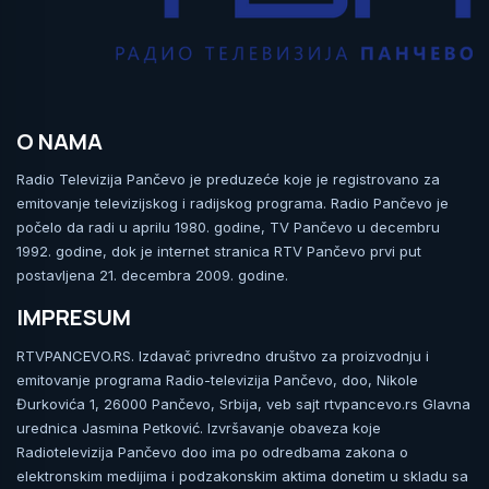
O NAMA
Radio Televizija Pančevo je preduzeće koje je registrovano za
emitovanje televizijskog i radijskog programa. Radio Pančevo je
počelo da radi u aprilu 1980. godine, TV Pančevo u decembru
1992. godine, dok je internet stranica RTV Pančevo prvi put
postavljena 21. decembra 2009. godine.
IMPRESUM
RTVPANCEVO.RS. Izdavač privredno društvo za proizvodnju i
emitovanje programa Radio-televizija Pančevo, doo, Nikole
Đurkovića 1, 26000 Pančevo, Srbija, veb sajt rtvpancevo.rs Glavna
urednica Jasmina Petković. Izvršavanje obaveza koje
Radiotelevizija Pančevo doo ima po odredbama zakona o
elektronskim medijima i podzakonskim aktima donetim u skladu sa