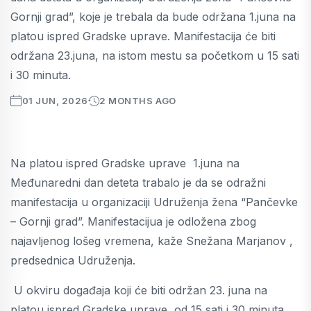
Gornji grad”, koje je trebala da bude održana 1.juna na
platou ispred Gradske uprave. Manifestacija će biti
održana 23.juna, na istom mestu sa početkom u 15 sati
i 30 minuta.
01 JUN, 2026
2 MONTHS AGO
Na platou ispred Gradske uprave 1.juna na
Međunaredni dan deteta trabalo je da se odražni
manifestacija u organizaciji Udruženja žena “Pančevke
– Gornji grad”. Manifestacijua je odložena zbog
najavljenog lošeg vremena, kaže Snežana Marjanov ,
predsednica Udruženja.
U okviru događaja koji će biti održan 23. juna na
platou ispred Gradske uprave od 15 sati i 30 minuta,