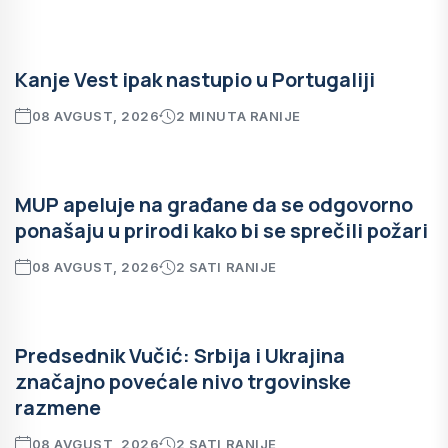
Kanje Vest ipak nastupio u Portugaliji
08 AVGUST, 2026
2 MINUTA RANIJE
MUP apeluje na građane da se odgovorno
ponašaju u prirodi kako bi se sprečili požari
08 AVGUST, 2026
2 SATI RANIJE
Predsednik Vučić: Srbija i Ukrajina
značajno povećale nivo trgovinske
razmene
08 AVGUST, 2026
2 SATI RANIJE