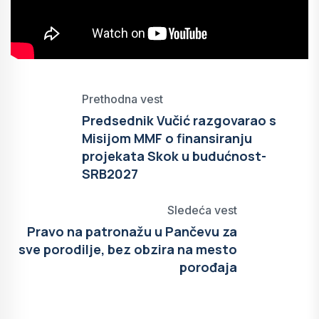
Prethodna vest
Predsednik Vučić razgovarao s
Misijom MMF o finansiranju
projekata Skok u budućnost-
SRB2027
Sledeća vest
Pravo na patronažu u Pančevu za
sve porodilje, bez obzira na mesto
porođaja