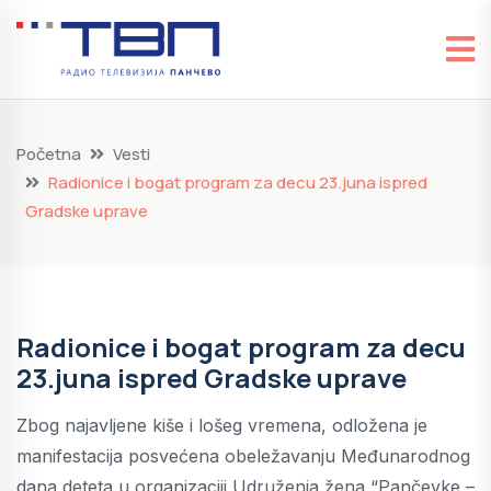
Početna
Vesti
Radionice i bogat program za decu 23.juna ispred
Gradske uprave
Radionice i bogat program za decu
23.juna ispred Gradske uprave
Zbog najavljene kiše i lošeg vremena, odložena je
manifestacija posvećena obeležavanju Međunarodnog
dana deteta u organizaciji Udruženja žena “Pančevke –