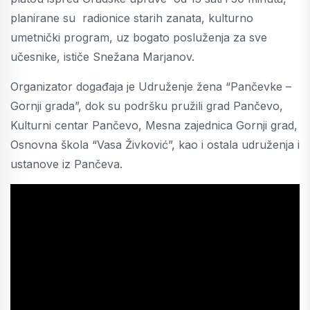
planirane su radionice starih zanata, kulturno
umetnički program, uz bogato posluženja za sve
učesnike, ističe Snežana Marjanov.
Organizator događaja je Udruženje žena “Pančevke –
Gornji grada”, dok su podršku pružili grad Pančevo,
Kulturni centar Pančevo, Mesna zajednica Gornji grad,
Osnovna škola “Vasa Živković”, kao i ostala udruženja i
ustanove iz Pančeva.