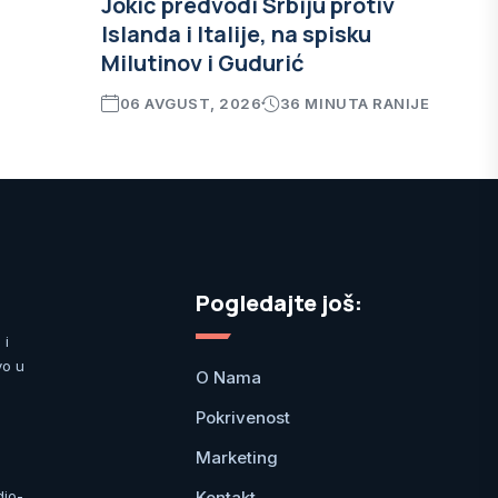
Jokić predvodi Srbiju protiv
Islanda i Italije, na spisku
Milutinov i Gudurić
06 AVGUST, 2026
36 MINUTA RANIJE
Pogledajte još:
 i
vo u
O Nama
Pokrivenost
Marketing
Kontakt
dio-