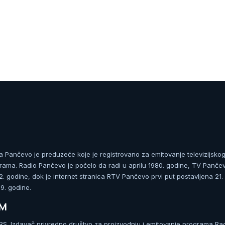
ja Pančevo je preduzeće koje je registrovano za emitovanje televizijskog
rama. Radio Pančevo je počelo da radi u aprilu 1980. godine, TV Panče
 godine, dok je internet stranica RTV Pančevo prvi put postavljena 21.
. godine.
UM
. Izdavač privredno društvo za proizvodnju i emitovanje programa Ra