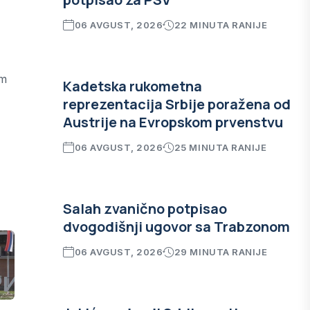
06 AVGUST, 2026
22 MINUTA RANIJE
om
Kadetska rukometna
reprezentacija Srbije poražena od
Austrije na Evropskom prvenstvu
06 AVGUST, 2026
25 MINUTA RANIJE
Salah zvanično potpisao
dvogodišnji ugovor sa Trabzonom
06 AVGUST, 2026
29 MINUTA RANIJE