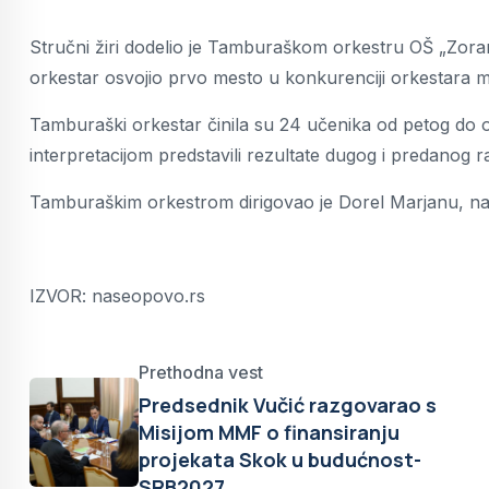
Stručni žiri dodelio je Tamburaškom orkestru OŠ „Zora
orkestar osvojio prvo mesto u konkurenciji orkestara m
Tamburaški orkestar činila su 24 učenika od petog do 
interpretacijom predstavili rezultate dugog i predanog r
Tamburaškim orkestrom dirigovao je Dorel Marjanu, na
IZVOR: naseopovo.rs
Prethodna vest
Predsednik Vučić razgovarao s
Misijom MMF o finansiranju
projekata Skok u budućnost-
SRB2027