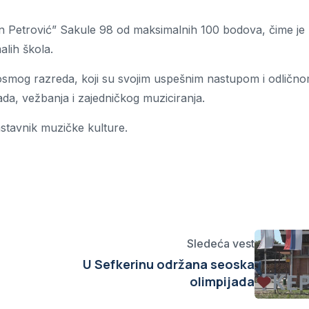
n Petrović” Sakule 98 od maksimalnih 100 bodova, čime je
alih škola.
osmog razreda, koji su svojim uspešnim nastupom i odličn
ada, vežbanja i zajedničkog muziciranja.
stavnik muzičke kulture.
Sledeća vest
U Sefkerinu održana seoska
olimpijada