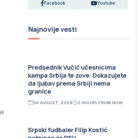
Facebook
Youtube
Najnovije vesti
Predsednik Vučić učesnicima
kampa Srbija te zove: Dokazujete
da ljubav prema Srbiji nema
granice
06 AVGUST, 2026
2 HOURS FROM NOW
li
Srpski fudbaler Filip Kostić
potpisao za PSV