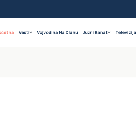
očetna
Vesti
Vojvodina Na Dlanu
Južni Banat
Televizij