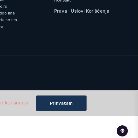
o.rs
Prava I Uslovi Korišćenja
 doo ima
du sa tim
za
e korišćenja.
Prihvatam