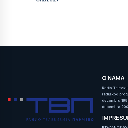
O NAMA
Radio Televizi
radijskog prog
decembru 1992.
decembra 2009
IMPRES
RTVPANCEVO.RS