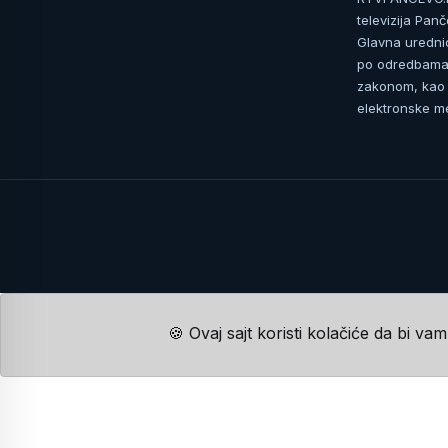
televizija Pan
Glavna uredni
po odredbama 
zakonom, kao i
elektronske me
🍪 Ovaj sajt koristi kolačiće da bi va