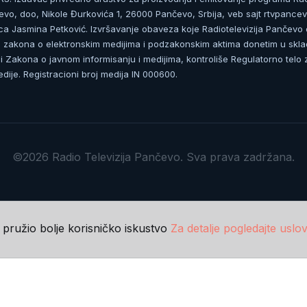
čevo, doo, Nikole Đurkovića 1, 26000 Pančevo, Srbija, veb sajt rtvpancev
ca Jasmina Petković. Izvršavanje obaveza koje Radiotelevizija Pančevo
zakona o elektronskim medijima i podzakonskim aktima donetim u skla
 Zakona o javnom informisanju i medijima, kontroliše Regulatorno telo 
dije. Registracioni broj medija IN 000600.
©2026 Radio Televizija Pančevo. Sva prava zadržana.
m pružio bolje korisničko iskustvo
Za detalje pogledajte uslov