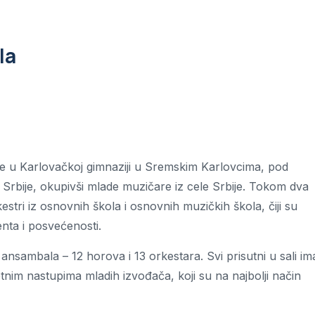
la
ne u Karlovačkoj gimnaziji u Sremskim Karlovcima, pod
Srbije, okupivši mlade muzičare iz cele Srbije. Tokom dva
estri iz osnovnih škola i osnovnih muzičkih škola, čiji su
nta i posvećenosti.
sambala – 12 horova i 13 orkestara. Svi prisutni u sali ima
tnim nastupima mladih izvođača, koji su na najbolji način