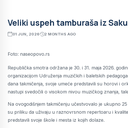
Veliki uspeh tamburaša iz Saku
01 JUN, 2026
2 MONTHS AGO
Foto: naseopovo.rs
Republička smotra održana je 30. i 31. maja 2026. godi
organizacijom Udruženja muzičkih i baletskih pedagoga 
dana takmičenja, svoje umeće predstavili su horovi i ork
nastupi svedočili o visokom nivou muzičkog znanja, tale
Na ovogodišnjem takmičenju učestvovalo je ukupno 25 an
su priliku da uživaju u raznovrsnom repertoaru i kvalite
predstavili svoje škole i mesta iz kojih dolaze.