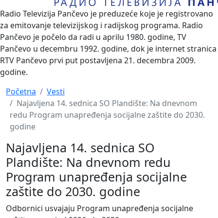
Radio Televizija Pančevo je preduzeće koje je registrovano
za emitovanje televizijskog i radijskog programa. Radio
Pančevo je počelo da radi u aprilu 1980. godine, TV
Pančevo u decembru 1992. godine, dok je internet stranica
RTV Pančevo prvi put postavljena 21. decembra 2009.
godine.
Početna
Vesti
Najavljena 14. sednica SO Plandište: Na dnevnom
redu Program unapređenja socijalne zaštite do 2030.
godine
Najavljena 14. sednica SO
Plandište: Na dnevnom redu
Program unapređenja socijalne
zaštite do 2030. godine
Odbornici usvajaju Program unapređenja socijalne