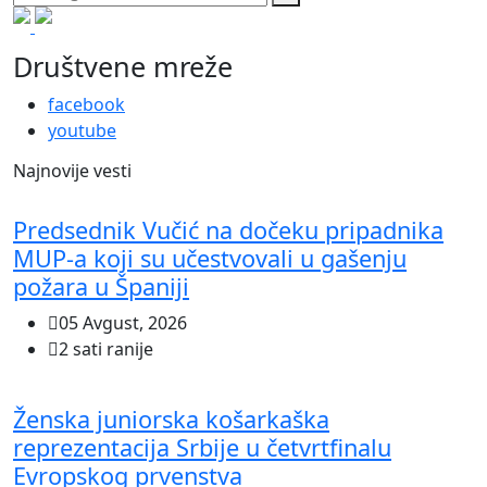
Društvene mreže
facebook
youtube
Najnovije vesti
Predsednik Vučić na dočeku pripadnika
MUP-a koji su učestvovali u gašenju
požara u Španiji
05 Avgust, 2026
2 sati ranije
Ženska juniorska košarkaška
reprezentacija Srbije u četvrtfinalu
Evropskog prvenstva