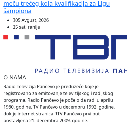
meču trećeg kola kvalifikacija za Ligu
šampiona
05 Avgust, 2026
5 sati ranije
O NAMA
Radio Televizija Pančevo je preduzeće koje je
registrovano za emitovanje televizijskog i radijskog
programa. Radio Pančevo je počelo da radi u aprilu
1980. godine, TV Pančevo u decembru 1992. godine,
dok je internet stranica RTV Pančevo prvi put
postavljena 21. decembra 2009. godine.