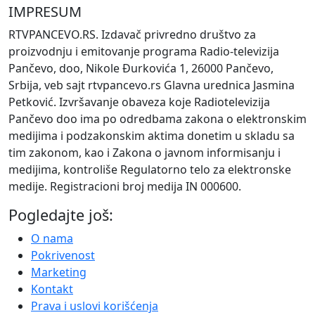
IMPRESUM
RTVPANCEVO.RS. Izdavač privredno društvo za
proizvodnju i emitovanje programa Radio-televizija
Pančevo, doo, Nikole Đurkovića 1, 26000 Pančevo,
Srbija, veb sajt rtvpancevo.rs Glavna urednica Jasmina
Petković. Izvršavanje obaveza koje Radiotelevizija
Pančevo doo ima po odredbama zakona o elektronskim
medijima i podzakonskim aktima donetim u skladu sa
tim zakonom, kao i Zakona o javnom informisanju i
medijima, kontroliše Regulatorno telo za elektronske
medije. Registracioni broj medija IN 000600.
Pogledajte još:
O nama
Pokrivenost
Marketing
Kontakt
Prava i uslovi korišćenja