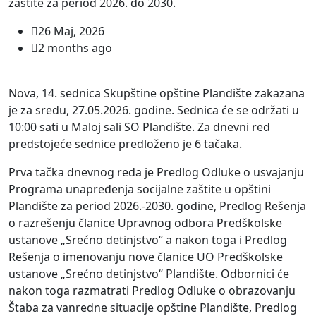
zaštite za period 2026. do 2030.
26 Maj, 2026
2 months ago
Nova, 14. sednica Skupštine opštine Plandište zakazana
je za sredu, 27.05.2026. godine. Sednica će se održati u
10:00 sati u Maloj sali SO Plandište. Za dnevni red
predstojeće sednice predloženo je 6 tačaka.
Prva tačka dnevnog reda je Predlog Odluke o usvajanju
Programa unapređenja socijalne zaštite u opštini
Plandište za period 2026.-2030. godine, Predlog Rešenja
o razrešenju članice Upravnog odbora Predškolske
ustanove „Srećno detinjstvo“ a nakon toga i Predlog
Rešenja o imenovanju nove članice UO Predškolske
ustanove „Srećno detinjstvo“ Plandište. Odbornici će
nakon toga razmatrati Predlog Odluke o obrazovanju
Štaba za vanredne situacije opštine Plandište, Predlog