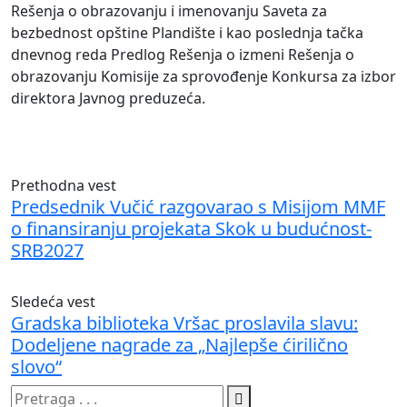
Rešenja o obrazovanju i imenovanju Saveta za
bezbednost opštine Plandište i kao poslednja tačka
dnevnog reda Predlog Rešenja o izmeni Rešenja o
obrazovanju Komisije za sprovođenje Konkursa za izbor
direktora Javnog preduzeća.
Prethodna vest
Predsednik Vučić razgovarao s Misijom MMF
o finansiranju projekata Skok u budućnost-
SRB2027
Sledeća vest
Gradska biblioteka Vršac proslavila slavu:
Dodeljene nagrade za „Najlepše ćirilično
slovo“