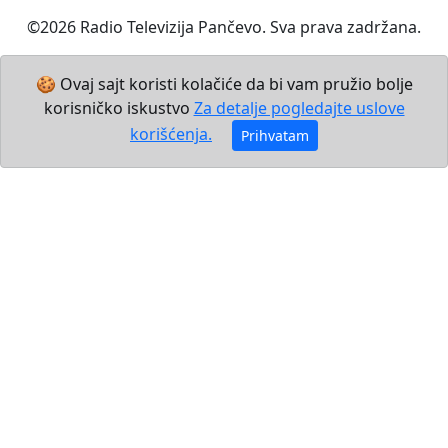
©2026 Radio Televizija Pančevo. Sva prava zadržana.
🍪 Ovaj sajt koristi kolačiće da bi vam pružio bolje
korisničko iskustvo
Za detalje pogledajte uslove
korišćenja.
Prihvatam