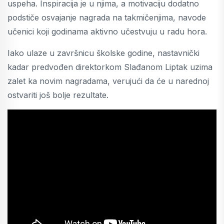
uspeha. Inspiracija je u njima, a motivaciju dodatno
podstiče osvajanje nagrada na takmičenjima, navode
učenici koji godinama aktivno učestvuju u radu hora.
Iako ulaze u završnicu školske godine, nastavnički
kadar predvođen direktorkom Slađanom Liptak uzima
zalet ka novim nagradama, verujući da će u narednoj
ostvariti još bolje rezultate.