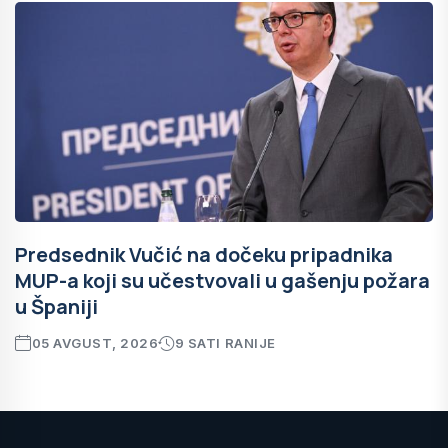
Predsednik Vučić na dočeku pripadnika
MUP-a koji su učestvovali u gašenju požara
u Španiji
05 AVGUST, 2026
9 SATI RANIJE