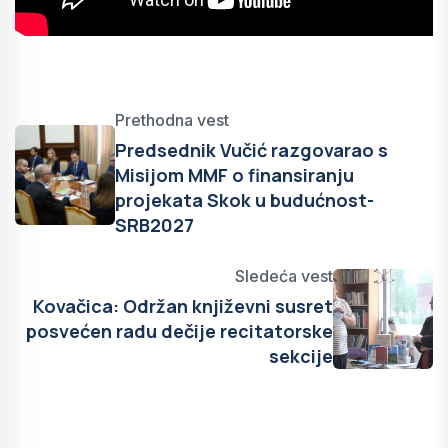
Prethodna vest
Predsednik Vučić razgovarao s
Misijom MMF o finansiranju
projekata Skok u budućnost-
SRB2027
Sledeća vest
Kovačica: Održan književni susret
posvećen radu dečije recitatorske
sekcije