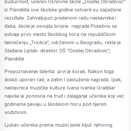
budućnost, učenici Osnovne škole „Dositej Obradović“
iz Plandišta ove školske godine ostvarili su zapažene
rezultate. Zahvaljujući predanom radu nastavnika i
đaka, škola je osvojila brojne nagrade.Posebno se
izdvaja prvo mesto školskog hora na republičkom
takmičenju „Triolica“, održanom u Beogradu, rekla je
Slađana Liptak- direktor OŠ “Dositej Obradović”,
Plandište
Prepoznavanje talenta prvi je korak. Nakon toga
dolazi uporan rad, a zatim i zaslužena nagrada. Ipak,
nastavnica muzičke kulture Ivana Ivanka Gradišar
najviše je ponosna na trud i zalaganje učenika koji već
godinama pevaju u školskom horu pod njenim
vođstvom.
Ljubav učenika prema muzici jeste ključ njihovog