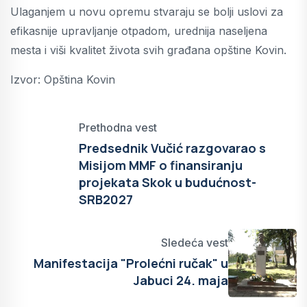
Ulaganjem u novu opremu stvaraju se bolji uslovi za
efikasnije upravljanje otpadom, urednija naseljena
mesta i viši kvalitet života svih građana opštine Kovin.
Izvor: Opština Kovin
Prethodna vest
Predsednik Vučić razgovarao s
Misijom MMF o finansiranju
projekata Skok u budućnost-
SRB2027
Sledeća vest
Manifestacija "Prolećni ručak" u
Jabuci 24. maja