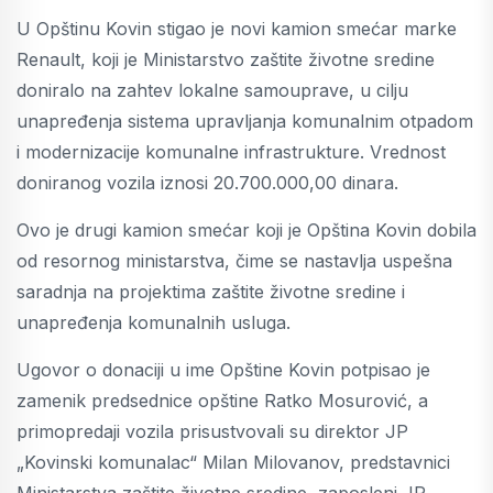
U Opštinu Kovin stigao je novi kamion smećar marke
Renault, koji je Ministarstvo zaštite životne sredine
doniralo na zahtev lokalne samouprave, u cilju
unapređenja sistema upravljanja komunalnim otpadom
i modernizacije komunalne infrastrukture. Vrednost
doniranog vozila iznosi 20.700.000,00 dinara.
Ovo je drugi kamion smećar koji je Opština Kovin dobila
od resornog ministarstva, čime se nastavlja uspešna
saradnja na projektima zaštite životne sredine i
unapređenja komunalnih usluga.
Ugovor o donaciji u ime Opštine Kovin potpisao je
zamenik predsednice opštine Ratko Mosurović, a
primopredaji vozila prisustvovali su direktor JP
„Kovinski komunalac“ Milan Milovanov, predstavnici
Ministarstva zaštite životne sredine, zaposleni JP