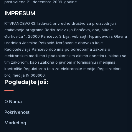
postavljena 21. decembra 2009. godine.
IMPRESUM
RTVPANCEVO.RS. Izdavač privredno društvo za proizvodnju i
emitovanje programa Radio-televizija Pančevo, doo, Nikole
Đurkovića 1, 26000 Pančevo, Srbija, veb sajt rtvpancevo.rs Glavna
urednica Jasmina Petković. Izvršavanje obaveza koje
Radiotelevizija Pančevo doo ima po odredbama zakona o
elektronskim medijima i podzakonskim aktima donetim u skladu sa
tim zakonom, kao i Zakona o javnom informisanju i medijima,
kontroliše Regulatorno telo za elektronske medije. Registracioni
broj medija IN 000600.
Pogledajte još:
O Nama
Pokrivenost
Marketing