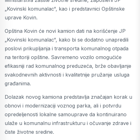
„Kovinski komunalac“, kao i predstavnici Opštinske
uprave Kovin.
Opština Kovin će novi kamion dati na korišćenje JP
„Kovinski komunalac“, kako bi se dodatno unapredili
poslovi prikupljanja i transporta komunalnog otpada
na teritoriji opštine. Savremeno vozilo omogućiće
efikasniji rad komunalnog preduzeća, brže obavljanje
svakodnevnih aktivnosti i kvalitetnije pružanje usluga
građanima.
Dolazak novog kamiona predstavlja značajan korak u
obnovi i modernizaciji voznog parka, ali i potvrdu
opredeljenosti lokalne samouprave da kontinuirano
ulaže u komunalnu infrastrukturu i očuvanje zdrave i
čiste životne sredine.