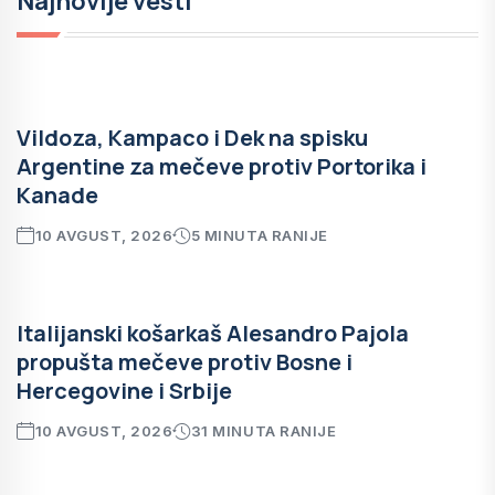
Najnovije vesti
Vildoza, Kampaco i Dek na spisku
Argentine za mečeve protiv Portorika i
Kanade
10 AVGUST, 2026
5 MINUTA RANIJE
Italijanski košarkaš Alesandro Pajola
propušta mečeve protiv Bosne i
Hercegovine i Srbije
10 AVGUST, 2026
31 MINUTA RANIJE