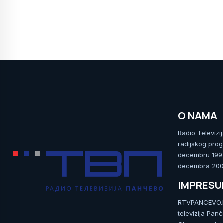
O NAMA
Radio Televizi
radijskog prog
decembru 1992.
decembra 2009
IMPRES
RTVPANCEVO.RS
televizija Pan