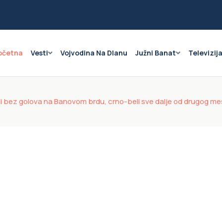
očetna
Vesti
Vojvodina Na Dlanu
Južni Banat
Televizij
ali bez golova na Banovom brdu, crno-beli sve dalje od drugog m