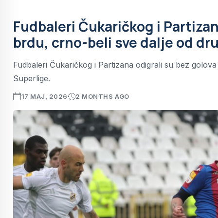
Fudbaleri Čukaričkog i Partiza
brdu, crno-beli sve dalje od d
Fudbaleri Čukaričkog i Partizana odigrali su bez golov
Superlige.
17 MAJ, 2026
2 MONTHS AGO