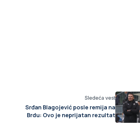
Sledeća vest
Srđan Blagojević posle remija na
Brdu: Ovo je neprijatan rezultat