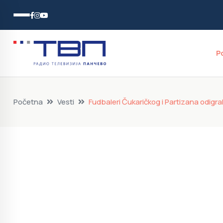
P
Početna
Vesti
Fudbaleri Čukaričkog i Partizana odigr