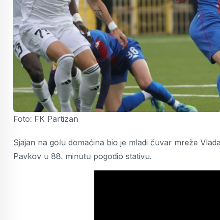
Foto: FK Partizan
Sjajan na golu domaćina bio je mladi čuvar mreže Vladan
Pavkov u 88. minutu pogodio stativu.