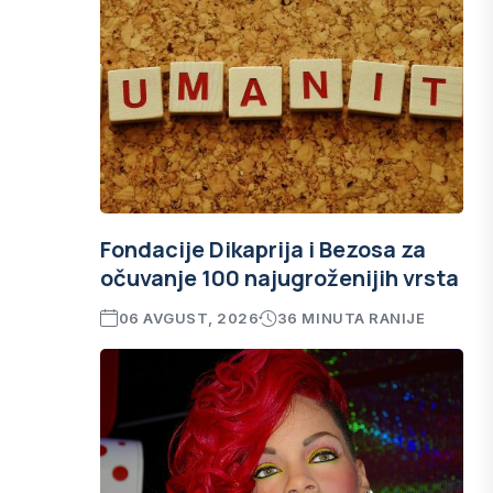
Fondacije Dikaprija i Bezosa za
očuvanje 100 najugroženijih vrsta
06 AVGUST, 2026
36 MINUTA RANIJE