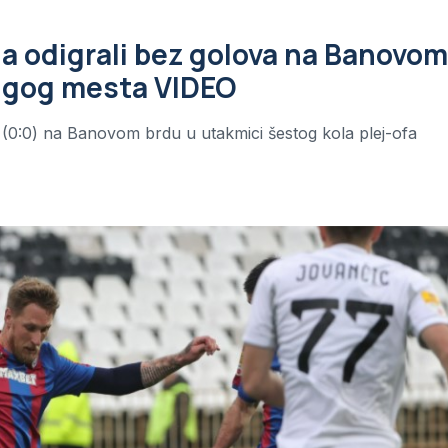
na odigrali bez golova na Banovom
rugog mesta VIDEO
a (0:0) na Banovom brdu u utakmici šestog kola plej-ofa