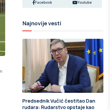
Facebook
Youtube
Najnovije vesti
an
Predsednik Vučić čestitao Dan
rudara: Rudarstvo opstaje kao