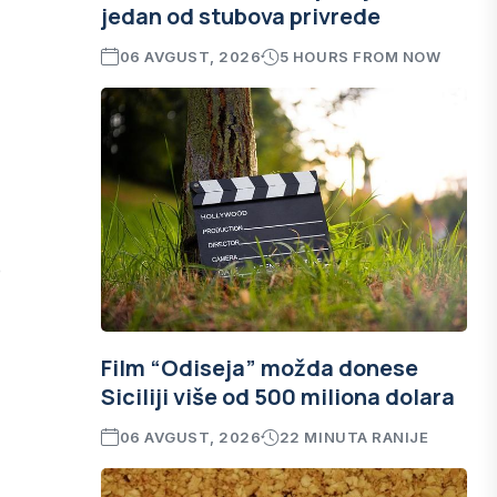
jedan od stubova privrede
06 AVGUST, 2026
5 HOURS FROM NOW
e
Film “Odiseja” možda donese
Siciliji više od 500 miliona dolara
06 AVGUST, 2026
22 MINUTA RANIJE