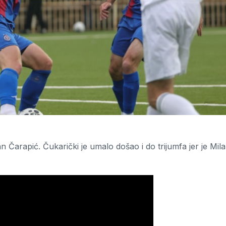
 Čarapić. Čukarički je umalo došao i do trijumfa jer je Mil