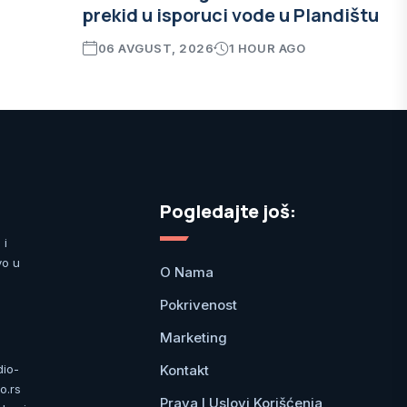
prekid u isporuci vode u Plandištu
06 AVGUST, 2026
1 HOUR AGO
Pogledajte još:
 i
vo u
O Nama
Pokrivenost
Marketing
Kontakt
dio-
o.rs
Prava I Uslovi Korišćenja