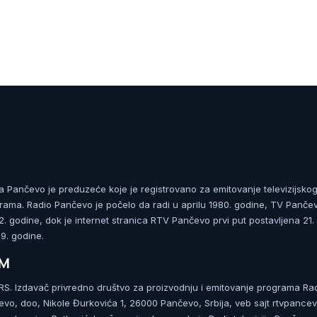
ja Pančevo je preduzeće koje je registrovano za emitovanje televizijskog
rama. Radio Pančevo je počelo da radi u aprilu 1980. godine, TV Panče
 godine, dok je internet stranica RTV Pančevo prvi put postavljena 21.
. godine.
UM
. Izdavač privredno društvo za proizvodnju i emitovanje programa Ra
čevo, doo, Nikole Đurkovića 1, 26000 Pančevo, Srbija, veb sajt rtvpancev