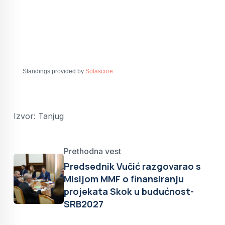
Standings provided by
Sofascore
Izvor: Tanjug
Prethodna vest
Predsednik Vučić razgovarao s
Misijom MMF o finansiranju
projekata Skok u budućnost-
SRB2027