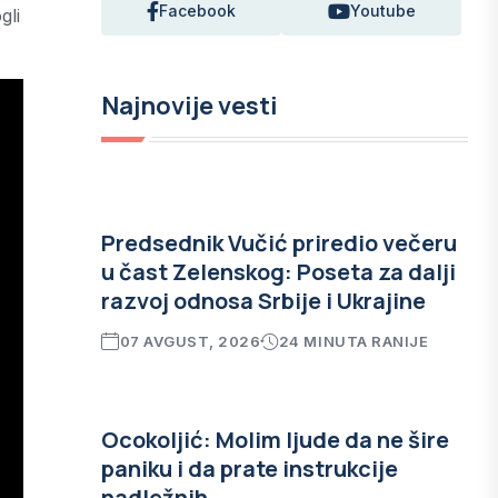
Facebook
Youtube
gli
Najnovije vesti
Predsednik Vučić priredio večeru
u čast Zelenskog: Poseta za dalji
razvoj odnosa Srbije i Ukrajine
07 AVGUST, 2026
24 MINUTA RANIJE
Ocokoljić: Molim ljude da ne šire
paniku i da prate instrukcije
nadležnih