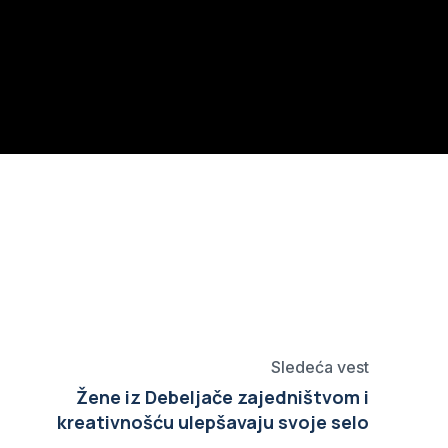
Sledeća vest
Žene iz Debeljače zajedništvom i
kreativnošću ulepšavaju svoje selo