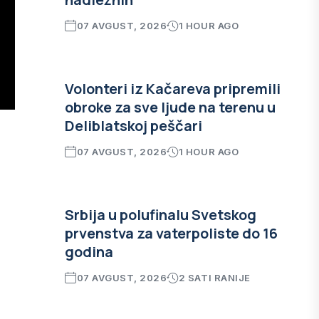
07 AVGUST, 2026
1 HOUR AGO
Volonteri iz Kačareva pripremili
obroke za sve ljude na terenu u
Deliblatskoj peščari
07 AVGUST, 2026
1 HOUR AGO
Srbija u polufinalu Svetskog
prvenstva za vaterpoliste do 16
godina
07 AVGUST, 2026
2 SATI RANIJE