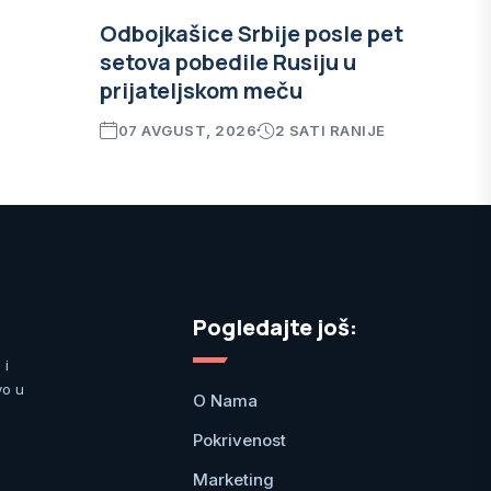
Odbojkašice Srbije posle pet
setova pobedile Rusiju u
prijateljskom meču
07 AVGUST, 2026
2 SATI RANIJE
Pogledajte još:
 i
vo u
O Nama
Pokrivenost
Marketing