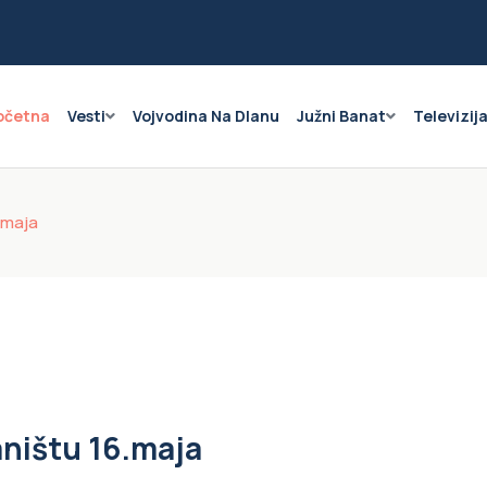
očetna
Vesti
Vojvodina Na Dlanu
Južni Banat
Televizij
6.maja
vaništu 16.maja