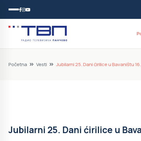
P
Početna
Vesti
Jubilarni 25. Dani ćirilice u Bavaništu 1
Jubilarni 25. Dani ćirilice u Ba