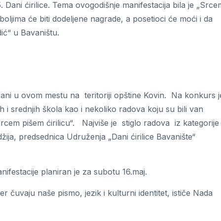
. Dani ćirilice. Tema ovogodišnje manifestacija bila je „Srce
jboljima će biti dodeljene nagrade, a posetioci će moći i da
ić“ u Bavaništu.
žani u ovom mestu na teritoriji opštine Kovin. Na konkurs j
 srednjih škola kao i nekoliko radova koju su bili van
rcem pišem ćirilicu“. Najviše je stiglo radova iz kategorije
ndžija, predsednica Udruženja „Dani ćirilice Bavanište“
ifestacije planiran je za subotu 16.maj.
r čuvaju naše pismo, jezik i kulturni identitet, ističe Nada