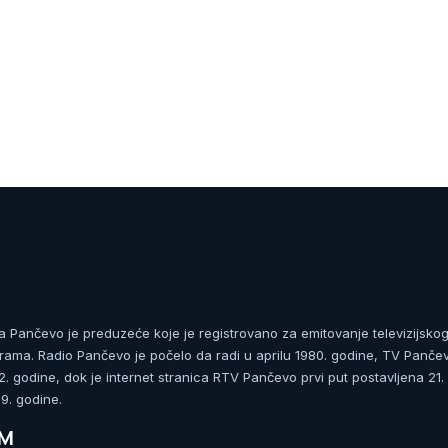
ja Pančevo je preduzeće koje je registrovano za emitovanje televizijskog
rama. Radio Pančevo je počelo da radi u aprilu 1980. godine, TV Panče
 godine, dok je internet stranica RTV Pančevo prvi put postavljena 21.
. godine.
UM