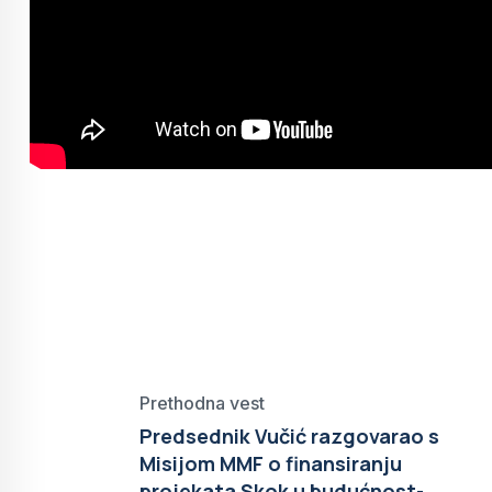
Prethodna vest
Predsednik Vučić razgovarao s
Misijom MMF o finansiranju
projekata Skok u budućnost-