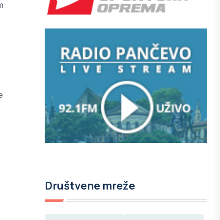
m
e
Društvene mreže