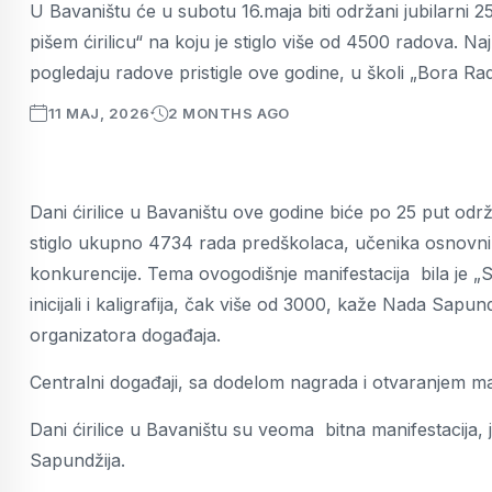
U Bavaništu će u subotu 16.maja biti održani jubilarni 25
pišem ćirilicu“ na koju je stiglo više od 4500 radova. Na
pogledaju radove pristigle ove godine, u školi „Bora Rad
11 MAJ, 2026
2 MONTHS AGO
Dani ćirilice u Bavaništu ove godine biće po 25 put odr
stiglo ukupno 4734 rada predškolaca, učenika osnovnih i
konkurencije. Tema ovogodišnje manifestacija bila je „S
inicijali i kaligrafija, čak više od 3000, kaže Nada Sapu
organizatora događaja.
Centralni događaji, sa dodelom nagrada i otvaranjem man
Dani ćirilice u Bavaništu su veoma bitna manifestacija, je
Sapundžija.