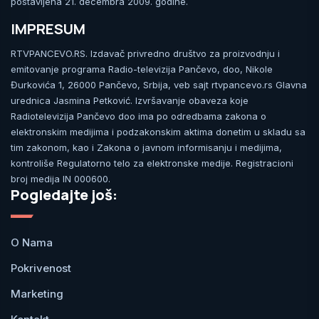
postavljena 21. decembra 2009. godine.
IMPRESUM
RTVPANCEVO.RS. Izdavač privredno društvo za proizvodnju i
emitovanje programa Radio-televizija Pančevo, doo, Nikole
Đurkovića 1, 26000 Pančevo, Srbija, veb sajt rtvpancevo.rs Glavna
urednica Jasmina Petković. Izvršavanje obaveza koje
Radiotelevizija Pančevo doo ima po odredbama zakona o
elektronskim medijima i podzakonskim aktima donetim u skladu sa
tim zakonom, kao i Zakona o javnom informisanju i medijima,
kontroliše Regulatorno telo za elektronske medije. Registracioni
broj medija IN 000600.
Pogledajte još:
O Nama
Pokrivenost
Marketing