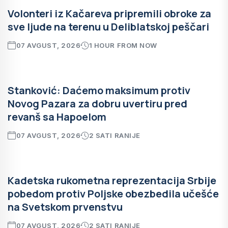
Volonteri iz Kačareva pripremili obroke za
sve ljude na terenu u Deliblatskoj peščari
07 AVGUST, 2026
1 HOUR FROM NOW
Stanković: Daćemo maksimum protiv
Novog Pazara za dobru uvertiru pred
revanš sa Hapoelom
07 AVGUST, 2026
2 SATI RANIJE
Kadetska rukometna reprezentacija Srbije
pobedom protiv Poljske obezbedila učešće
na Svetskom prvenstvu
07 AVGUST, 2026
2 SATI RANIJE