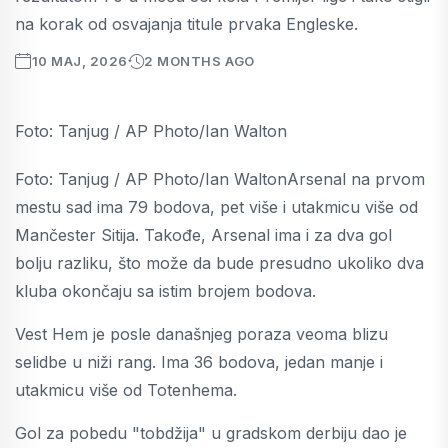
na korak od osvajanja titule prvaka Engleske.
10 MAJ, 2026
2 MONTHS AGO
Foto: Tanjug / AP Photo/Ian Walton
Foto: Tanjug / AP Photo/Ian WaltonArsenal na prvom
mestu sad ima 79 bodova, pet više i utakmicu više od
Mančester Sitija. Takođe, Arsenal ima i za dva gol
bolju razliku, što može da bude presudno ukoliko dva
kluba okončaju sa istim brojem bodova.
Vest Hem je posle današnjeg poraza veoma blizu
selidbe u niži rang. Ima 36 bodova, jedan manje i
utakmicu više od Totenhema.
Gol za pobedu "tobdžija" u gradskom derbiju dao je