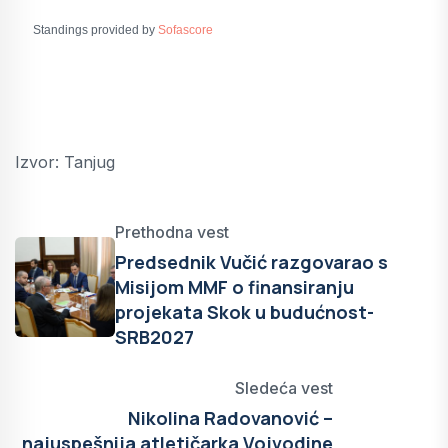
Standings provided by
Sofascore
Izvor: Tanjug
Prethodna vest
Predsednik Vučić razgovarao s
Misijom MMF o finansiranju
projekata Skok u budućnost-
SRB2027
Sledeća vest
Nikolina Radovanović –
najuspešnija atletičarka Vojvodine