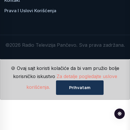
Kontakt
Prava I Uslovi Korišćenja
©2026 Radio Televizija Pančevo. Sva prava zadržana.
🍪 Ovaj sajt koristi kolačiće da bi vam pružio bolje
korisničko iskustvo
Za detalje pogledajte uslove
korišćenja.
Prihvatam