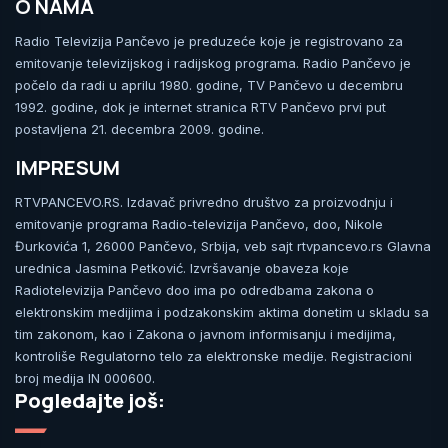
O NAMA
Radio Televizija Pančevo je preduzeće koje je registrovano za
emitovanje televizijskog i radijskog programa. Radio Pančevo je
počelo da radi u aprilu 1980. godine, TV Pančevo u decembru
1992. godine, dok je internet stranica RTV Pančevo prvi put
postavljena 21. decembra 2009. godine.
IMPRESUM
RTVPANCEVO.RS. Izdavač privredno društvo za proizvodnju i
emitovanje programa Radio-televizija Pančevo, doo, Nikole
Đurkovića 1, 26000 Pančevo, Srbija, veb sajt rtvpancevo.rs Glavna
urednica Jasmina Petković. Izvršavanje obaveza koje
Radiotelevizija Pančevo doo ima po odredbama zakona o
elektronskim medijima i podzakonskim aktima donetim u skladu sa
tim zakonom, kao i Zakona o javnom informisanju i medijima,
kontroliše Regulatorno telo za elektronske medije. Registracioni
broj medija IN 000600.
Pogledajte još: