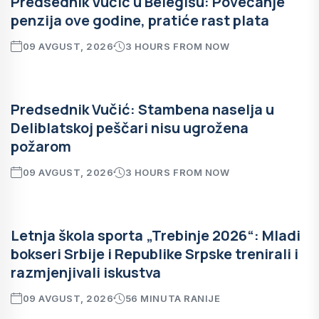
Predsednik Vučić u Belegišu: Povećanje
penzija ove godine, pratiće rast plata
09 AVGUST, 2026
3 HOURS FROM NOW
Predsednik Vučić: Stambena naselja u
Deliblatskoj peščari nisu ugrožena
požarom
09 AVGUST, 2026
3 HOURS FROM NOW
Letnja škola sporta „Trebinje 2026“: Mladi
bokseri Srbije i Republike Srpske trenirali i
razmjenjivali iskustva
09 AVGUST, 2026
56 MINUTA RANIJE