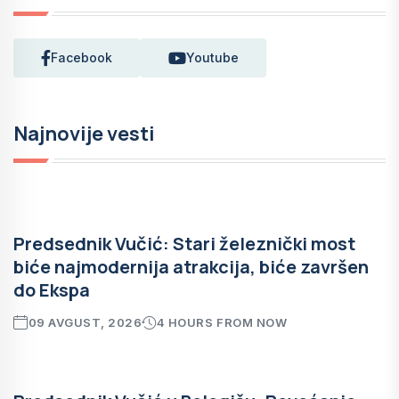
Facebook
Youtube
Najnovije vesti
Predsednik Vučić: Stari železnički most
biće najmodernija atrakcija, biće završen
do Ekspa
09 AVGUST, 2026
4 HOURS FROM NOW