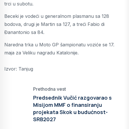
trci u subotu.
Beceki je vodeći u generalnom plasmanu sa 128
bodova, drugi je Martin sa 127, a treći Fabio di
Đanantonio sa 84.
Naredna trka u Moto GP šampionatu voziće se 17.
maja za Veliku nagradu Katalonije.
Izvor: Tanjug
Prethodna vest
Predsednik Vučić razgovarao s
Misijom MMF o finansiranju
projekata Skok u budućnost-
SRB2027