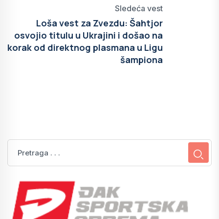
Sledeća vest
Loša vest za Zvezdu: Šahtjor
osvojio titulu u Ukrajini i došao na
korak od direktnog plasmana u Ligu
šampiona