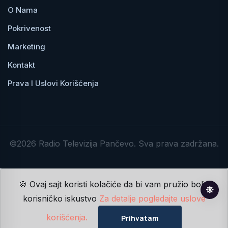
O Nama
Pokrivenost
Marketing
Kontakt
Prava I Uslovi Korišćenja
©2026 Radio Televizija Pančevo. Sva prava zadržana.
🍪 Ovaj sajt koristi kolačiće da bi vam pružio bolje
korisničko iskustvo
Za detalje pogledajte uslove
korišćenja.
Prihvatam