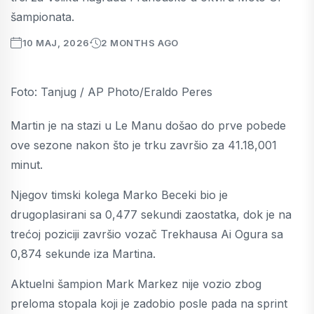
šampionata.
10 MAJ, 2026
2 MONTHS AGO
Foto: Tanjug / AP Photo/Eraldo Peres
Martin je na stazi u Le Manu došao do prve pobede
ove sezone nakon što je trku završio za 41.18,001
minut.
Njegov timski kolega Marko Beceki bio je
drugoplasirani sa 0,477 sekundi zaostatka, dok je na
trećoj poziciji završio vozač Trekhausa Ai Ogura sa
0,874 sekunde iza Martina.
Aktuelni šampion Mark Markez nije vozio zbog
preloma stopala koji je zadobio posle pada na sprint