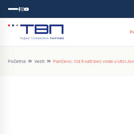
P
Početna
Vesti
Pančevo: Od 9 sati bez vode u Ulici Jo