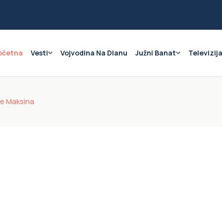
očetna
Vesti
Vojvodina Na Dlanu
Južni Banat
Televizij
ve Maksina