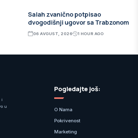
Salah zvanično potpisao
dvogodišnji ugovor sa Trabzonom
06 AVGUST, 2026
1 HOUR AGO
Pogledajte još:
 i
vo u
O Nama
Pokrivenost
Marketing