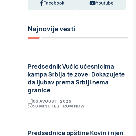
Facebook
Youtube
Najnovije vesti
Predsednik Vučić učesnicima
kampa Srbija te zove: Dokazujete
da ljubav prema Srbiji nema
granice
06 AVGUST, 2026
50 MINUTES FROM NOW
Predsednica opštine Kovin i njen