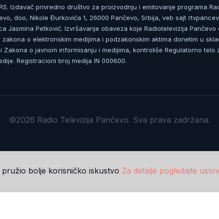
. Izdavač privredno društvo za proizvodnju i emitovanje programa Ra
čevo, doo, Nikole Đurkovića 1, 26000 Pančevo, Srbija, veb sajt rtvpancev
ca Jasmina Petković. Izvršavanje obaveza koje Radiotelevizija Pančevo
zakona o elektronskim medijima i podzakonskim aktima donetim u skla
 Zakona o javnom informisanju i medijima, kontroliše Regulatorno telo 
dije. Registracioni broj medija IN 000600.
©2026 Radio Televizija Pančevo. Sva prava zadržana.
m pružio bolje korisničko iskustvo
Za detalje pogledajte uslov