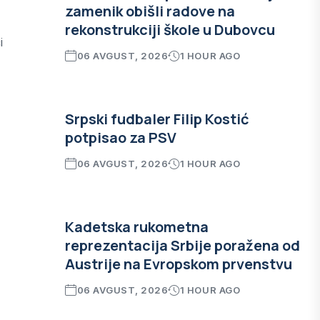
zamenik obišli radove na
rekonstrukciji škole u Dubovcu
i
06 AVGUST, 2026
1 HOUR AGO
Srpski fudbaler Filip Kostić
potpisao za PSV
06 AVGUST, 2026
1 HOUR AGO
Kadetska rukometna
reprezentacija Srbije poražena od
Austrije na Evropskom prvenstvu
06 AVGUST, 2026
1 HOUR AGO