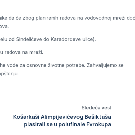
ike da će zbog planiranih radova na vodovodnoj mreži doć
ova.
delu od Sinđelićeve do Karađorđeve ulice).
u radova na mreži.
e vode za osnovne životne potrebe. Zahvaljujemo se
opštenju.
Sledeća vest
Košarkaši Alimpijevićevog Bešiktaša
plasirali se u polufinale Evrokupa