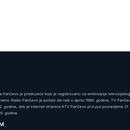
ja Pančevo je preduzeće koje je registrovano za emitovanje televizijskog
rama. Radio Pančevo je počelo da radi u aprilu 1980. godine, TV Panče
 godine, dok je internet stranica RTV Pančevo prvi put postavljena 21.
. godine.
UM