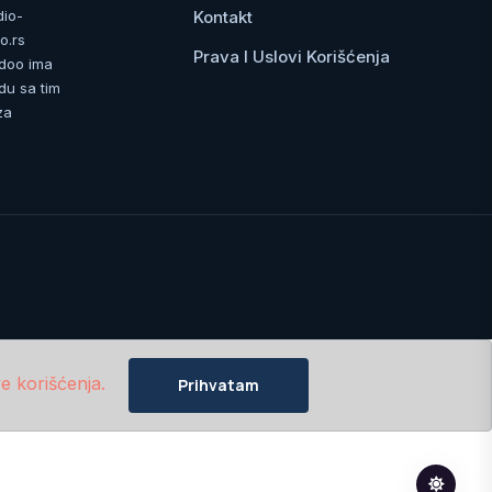
Kontakt
dio-
o.rs
Prava I Uslovi Korišćenja
 doo ima
du sa tim
za
e korišćenja.
Prihvatam