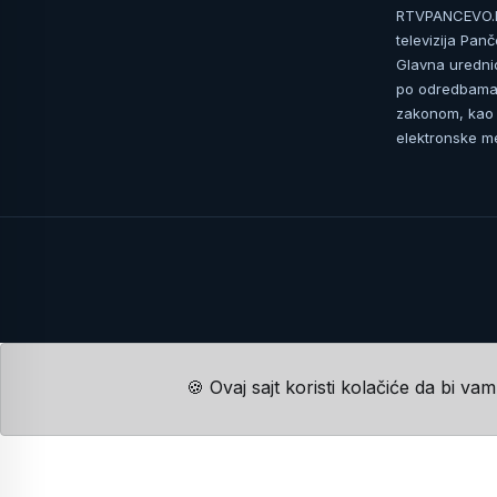
RTVPANCEVO.RS
televizija Pan
Glavna uredni
po odredbama 
zakonom, kao i
elektronske me
🍪 Ovaj sajt koristi kolačiće da bi va