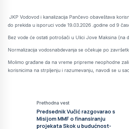
JKP Vodovod i kanalizacija Pančevo obaveštava korisn
do prekida u isporuci vode 19.03.2026 .godine od 9 čas
Bez vode će ostati potrošači u Ulici Jove Maksina (na 
Normalizacija vodosnabdevanja se očekuje po završetk
Molimo građane da na vreme pripreme neophodne zalih
korisnicima na strpljenju i razumevanju, navodi se u sa
Prethodna vest
Predsednik Vučić razgovarao s
Misijom MMF o finansiranju
projekata Skok u budućnost-