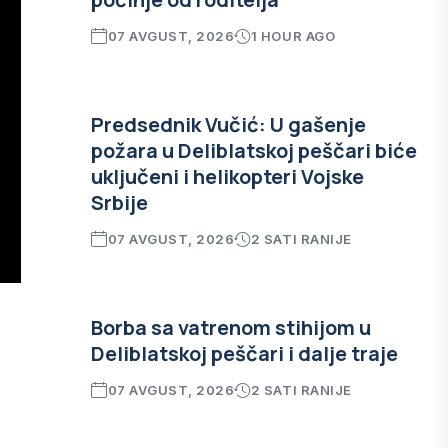
07 AVGUST, 2026
1 HOUR AGO
Predsednik Vučić: U gašenje
požara u Deliblatskoj peščari biće
uključeni i helikopteri Vojske
Srbije
07 AVGUST, 2026
2 SATI RANIJE
Borba sa vatrenom stihijom u
Deliblatskoj peščari i dalje traje
07 AVGUST, 2026
2 SATI RANIJE