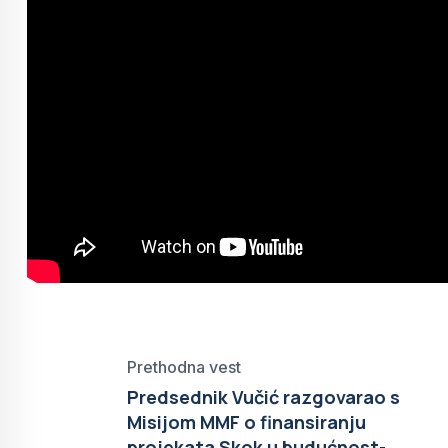
Prethodna vest
Predsednik Vučić razgovarao s
Misijom MMF o finansiranju
projekata Skok u budućnost-