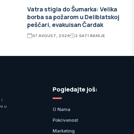
Vatra stigla do Šumarka: Velika
borba sa požarom u Deliblatskoj
peščari, evakuisan Čardak
07 AVGUST, 2026
2 SATI RANIJE
Pogledajte još:
 i
vo u
O Nama
Pokrivenost
Marketing