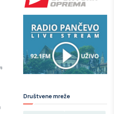
ti
Društvene mreže
g