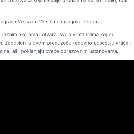
oj vrsti cveća koje se dalje prodaje na veliko i malo, dok
rada Vršca i u 22 sela na njegovoj teritoriji.
 raznim akcijama i otvara svoja vrata svima koji su
om. Zaposleni u ovom preduzeću redovno posećuju vrtiće i
dine, ali i poklanjaju cveće obrazovnim ustanovama.