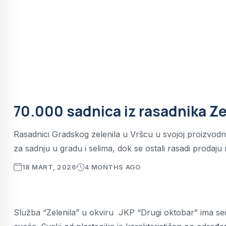
70.000 sadnica iz rasadnika Ze
Rasadnici Gradskog zelenila u Vršcu u svojoj proizvodnj
za sadnju u gradu i selima, dok se ostali rasadi prodaju 
18 MART, 2026
4 MONTHS AGO
Služba “Zelenila” u okviru JKP “Drugi oktobar” ima se