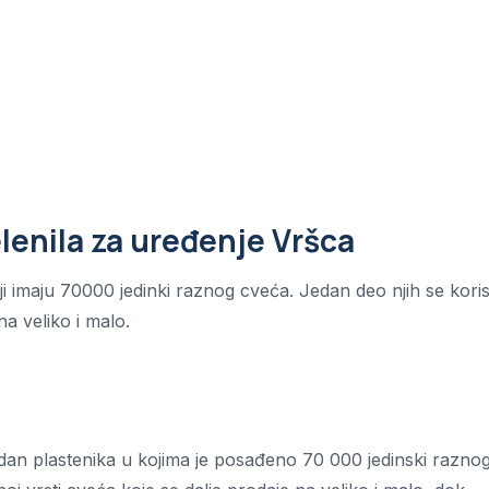
lenila za uređenje Vršca
i imaju 70000 jedinki raznog cveća. Jedan deo njih se koris
na veliko i malo.
dan plastenika u kojima je posađeno 70 000 jedinski razno