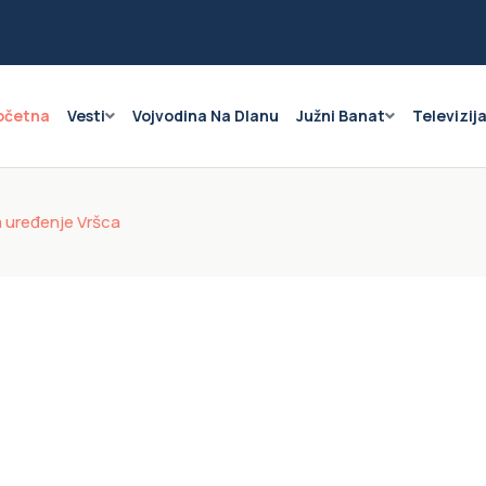
očetna
Vesti
Vojvodina Na Dlanu
Južni Banat
Televizij
a uređenje Vršca