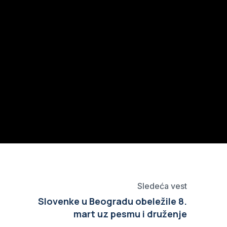
Sledeća vest
Slovenke u Beogradu obeležile 8.
mart uz pesmu i druženje