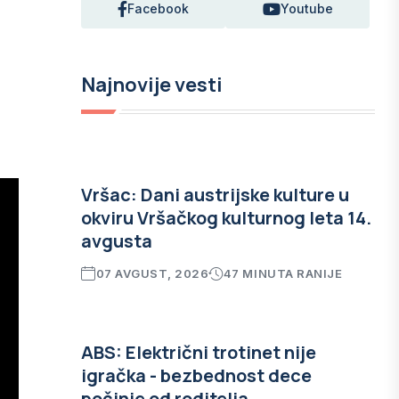
Facebook
Youtube
Najnovije vesti
Vršac: Dani austrijske kulture u
okviru Vršačkog kulturnog leta 14.
avgusta
07 AVGUST, 2026
47 MINUTA RANIJE
ABS: Električni trotinet nije
igračka - bezbednost dece
počinje od roditelja