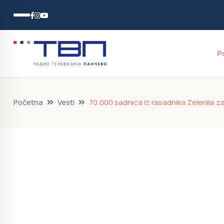
P
Početna
Vesti
70.000 sadnica iz rasadnika Zelenila z