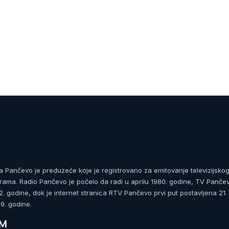
ja Pančevo je preduzeće koje je registrovano za emitovanje televizijskog
rama. Radio Pančevo je počelo da radi u aprilu 1980. godine, TV Panče
 godine, dok je internet stranica RTV Pančevo prvi put postavljena 21.
. godine.
UM