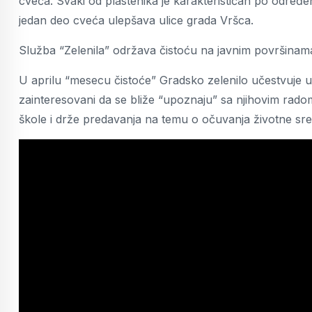
cveća. Svaki od plastenika je karakterističan po određen
jedan deo cveća ulepšava ulice grada Vršca.
Služba “Zelenila” održava čistoću na javnim površinama g
U aprilu “mesecu čistoće” Gradsko zelenilo učestvuje u
zainteresovani da se bliže “upoznaju” sa njihovim rad
škole i drže predavanja na temu o očuvanja životne sre