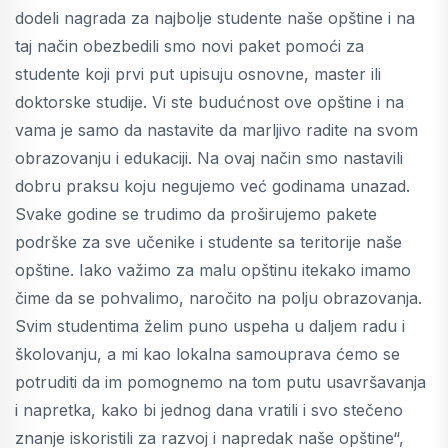
dodeli nagrada za najbolje studente naše opštine i na
taj način obezbedili smo novi paket pomoći za
studente koji prvi put upisuju osnovne, master ili
doktorske studije. Vi ste budućnost ove opštine i na
vama je samo da nastavite da marljivo radite na svom
obrazovanju i edukaciji. Na ovaj način smo nastavili
dobru praksu koju negujemo već godinama unazad.
Svake godine se trudimo da proširujemo pakete
podrške za sve učenike i studente sa teritorije naše
opštine. Iako važimo za malu opštinu itekako imamo
čime da se pohvalimo, naročito na polju obrazovanja.
Svim studentima želim puno uspeha u daljem radu i
školovanju, a mi kao lokalna samouprava ćemo se
potruditi da im pomognemo na tom putu usavršavanja
i napretka, kako bi jednog dana vratili i svo stečeno
znanje iskoristili za razvoj i napredak naše opštine“,