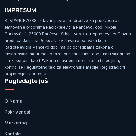
IMPRESUM
RTVPANCEVO.RS. Izdavač privredno društvo za proizvodnju i
emitovanje programa Radio-televizija Pančevo, doo, Nikole
Đurkovića 1, 26000 Pančevo, Srbija, veb sajt rtvpancevo.rs Glavna
urednica Jasmina Petković. Izvršavanje obaveza koje
Radiotelevizija Pančevo doo ima po odredbama zakona o
elektronskim medijima i podzakonskim aktima donetim u skladu sa
tim zakonom, kao i Zakona o javnom informisanju i medijima,
kontroliše Regulatorno telo za elektronske medije. Registracioni
broj medija IN 000600.
Pogledajte još:
O Nama
Pokrivenost
Marketing
Kontakt