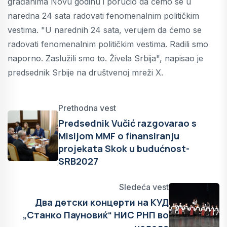
građanima Novu godinu i poručio da ćemo se u
naredna 24 sata radovati fenomenalnim političkim
vestima. "U narednih 24 sata, verujem da ćemo se
radovati fenomenalnim političkim vestima. Radili smo
naporno. Zaslužili smo to. Živela Srbija", napisao je
predsednik Srbije na društvenoj mreži X.
Prethodna vest
Predsednik Vučić razgovarao s
Misijom MMF o finansiranju
projekata Skok u budućnost-
SRB2027
Sledeća vest
Два детски концерти на КУД
„Станко Пауновиќ“ НИС РНП вo