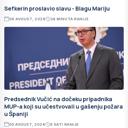
Sefkerin proslavio slavu - Blagu Mariju
06 AVGUST, 2026
38 MINUTA RANIJE
Predsednik Vučić na dočeku pripadnika
MUP-a koji su učestvovali u gašenju požara
u Španiji
05 AVGUST, 2026
9 SATI RANIJE