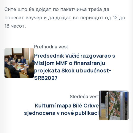
Сите што ќе дојдат по пакетчиња треба да
понесат ваучер и да дојдат во периодот од 12 до
18 часот.
Prethodna vest
Predsednik Vučić razgovarao s
Misijom MMF o finansiranju
projekata Skok u budućnost-
SRB2027
Sledeća vest
Kulturní mapa Bílé Crkve
sjednocena v nové publikaci