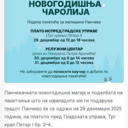
Панчевачката новогодишна магија и поделбата на
пакетчиња што на најмладите им ги подарува
градот Панчево ќе се одржи на 29 декември 2025
година, на платото пред Градската управа, Трг
крал Петар I бр. 2–4.