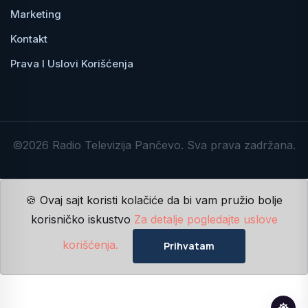
Marketing
Kontakt
Prava I Uslovi Korišćenja
©2026 Radio Televizija Pančevo. Sva prava zadržana.
🍪 Ovaj sajt koristi kolačiće da bi vam pružio bolje
korisničko iskustvo
Za detalje pogledajte uslove
korišćenja.
Prihvatam