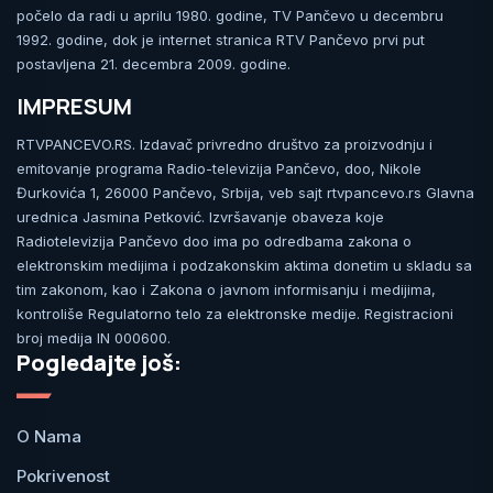
počelo da radi u aprilu 1980. godine, TV Pančevo u decembru
1992. godine, dok je internet stranica RTV Pančevo prvi put
postavljena 21. decembra 2009. godine.
IMPRESUM
RTVPANCEVO.RS. Izdavač privredno društvo za proizvodnju i
emitovanje programa Radio-televizija Pančevo, doo, Nikole
Đurkovića 1, 26000 Pančevo, Srbija, veb sajt rtvpancevo.rs Glavna
urednica Jasmina Petković. Izvršavanje obaveza koje
Radiotelevizija Pančevo doo ima po odredbama zakona o
elektronskim medijima i podzakonskim aktima donetim u skladu sa
tim zakonom, kao i Zakona o javnom informisanju i medijima,
kontroliše Regulatorno telo za elektronske medije. Registracioni
broj medija IN 000600.
Pogledajte još:
O Nama
Pokrivenost