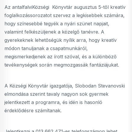
Az antalfalviKözségi Könyvtár augusztus 5-től kreatív
foglalkozássorozatot szervez a legkisebbek számára,
hogy színesebbé tegyék a nyári szünet napjait,
valamint felkészüljenek a közelgő tanévre. A
gyerekeknek lehetőségük nyílik arra, hogy kreatív
módon tanuljanak a csapatmunkáról,
megismerkedjenek az írott szóval, és a különböző
tevékenységek során megmozgassák fantáziájukat.
A Községi Könyvtár igazgatója, Slobodan Stevanovski
elmondása szerint tavaly nagyon sok gyermek
jelentkezett a programra, és idén is hasonló
érdeklődésre számítanak.
Jelentkezni a 013 662 471-es telefonszámon lehet.