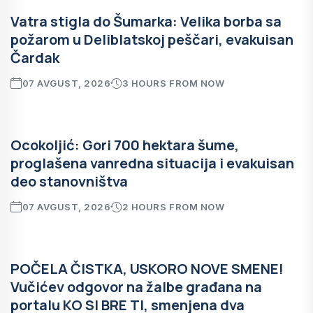
Vatra stigla do Šumarka: Velika borba sa
požarom u Deliblatskoj peščari, evakuisan
Čardak
07 AVGUST, 2026
3 HOURS FROM NOW
Ocokoljić: Gori 700 hektara šume,
proglašena vanredna situacija i evakuisan
deo stanovništva
07 AVGUST, 2026
2 HOURS FROM NOW
POČELA ČISTKA, USKORO NOVE SMENE!
Vučićev odgovor na žalbe građana na
portalu KO SI BRE TI, smenjena dva