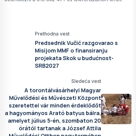
Prethodna vest
Predsednik Vučić razgovarao s
Misijom MMF o finansiranju
projekata Skok u budućnost-
SRB2027
Sledeća vest
A torontálvásárhelyi Magyar
Művelődési és Művészeti Központ
szeretettel vár minden érdeklődőt
a hagyományos Arató batyus bálra,
amelyet július 5-én, szombaton 20
órától tartanak a József Attila
Művelődési Otthon nagytermében