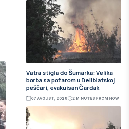
Vatra stigla do Šumarka: Velika
borba sa požarom u Deliblatskoj
peščari, evakuisan Čardak
07 AVGUST, 2026
2 MINUTES FROM NOW