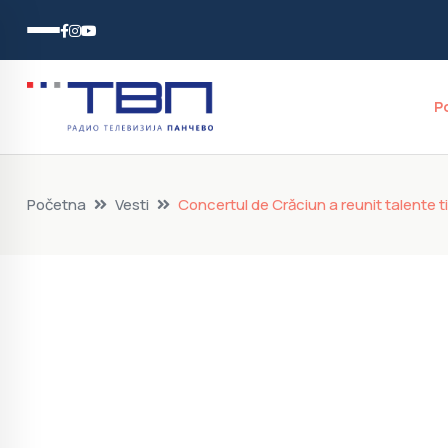
P
Početna
Vesti
Concertul de Crăciun a reunit talente t