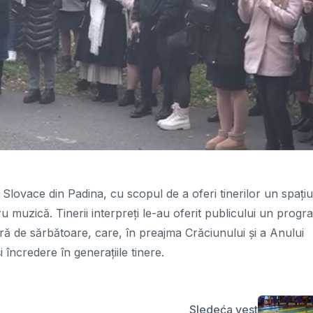
 Slovace din Padina, cu scopul de a oferi tinerilor un spațiu
ru muzică. Tinerii interpreți le-au oferit publicului un progr
eră de sărbătoare, care, în preajma Crăciunului și a Anului
 încredere în generațiile tinere.
Sledeća vest