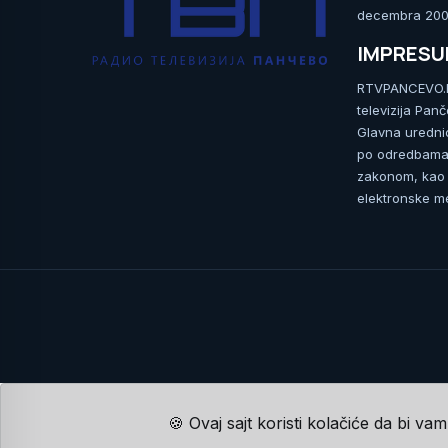
decembra 2009
IMPRES
RTVPANCEVO.RS
televizija Pan
Glavna uredni
po odredbama 
zakonom, kao i
elektronske me
🍪 Ovaj sajt koristi kolačiće da bi va