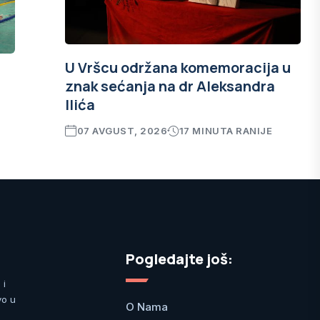
U Vršcu održana komemoracija u
znak sećanja na dr Aleksandra
Ilića
07 AVGUST, 2026
17 MINUTA RANIJE
Pogledajte još:
 i
vo u
O Nama