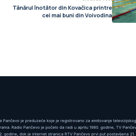
Tânărul înotător din Kovačica printre
cei mai buni din Voivodina
ja Pančevo je preduzeće koje je registrovano za emitovanje televizijskog
rama. Radio Pančevo je počelo da radi u aprilu 1980. godine, TV Panče
 godine, dok je internet stranica RTV Pančevo prvi put postavljena 21.