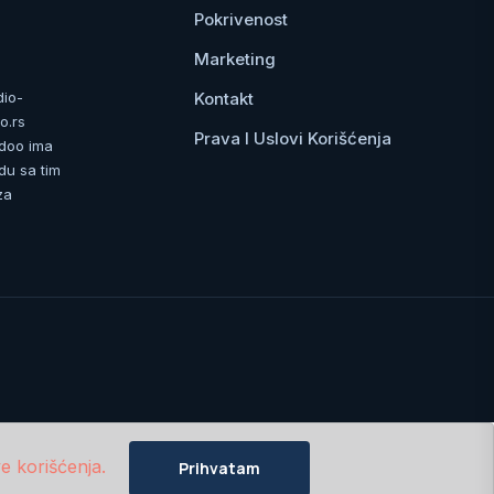
Pokrivenost
Marketing
Kontakt
dio-
o.rs
Prava I Uslovi Korišćenja
 doo ima
du sa tim
za
e korišćenja.
Prihvatam