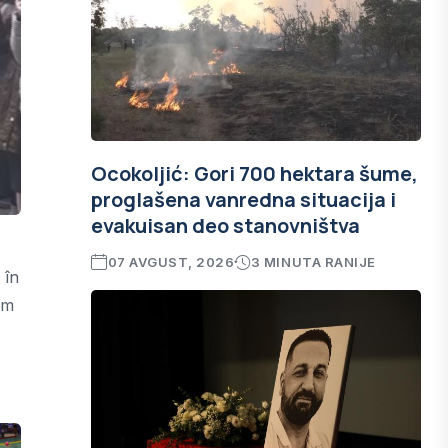
Ocokoljić: Gori 700 hektara šume,
proglašena vanredna situacija i
evakuisan deo stanovništva
07 AVGUST, 2026
3 MINUTA RANIJE
 în
am