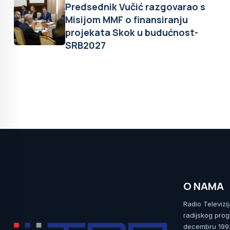
Predsednik Vučić razgovarao s
Misijom MMF o finansiranju
projekata Skok u budućnost-
SRB2027
O NAMA
Radio Televizi
radijskog prog
decembru 1992.