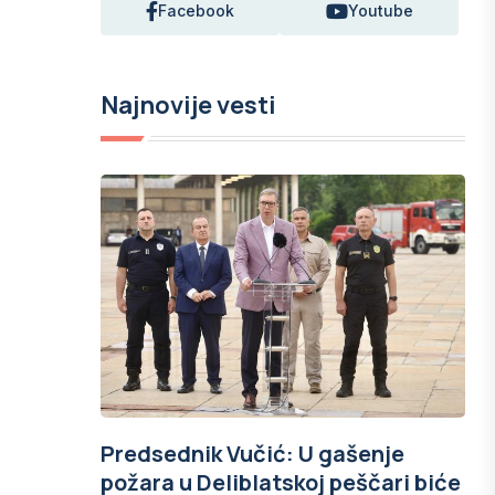
Facebook
Youtube
Najnovije vesti
Predsednik Vučić: U gašenje
požara u Deliblatskoj peščari biće