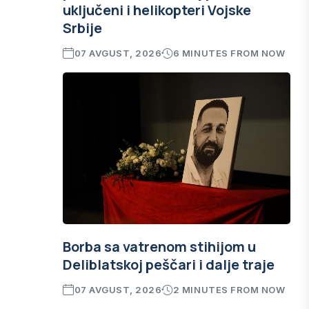
uključeni i helikopteri Vojske
Srbije
07 AVGUST, 2026
6 MINUTES FROM NOW
Borba sa vatrenom stihijom u
Deliblatskoj peščari i dalje traje
07 AVGUST, 2026
2 MINUTES FROM NOW