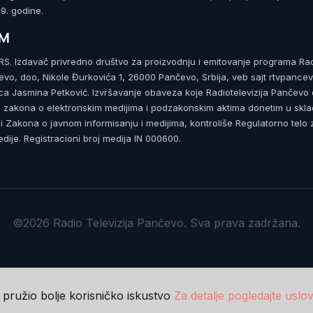
. godine.
UM
. Izdavač privredno društvo za proizvodnju i emitovanje programa Ra
čevo, doo, Nikole Đurkovića 1, 26000 Pančevo, Srbija, veb sajt rtvpancev
ca Jasmina Petković. Izvršavanje obaveza koje Radiotelevizija Pančevo
zakona o elektronskim medijima i podzakonskim aktima donetim u skla
 Zakona o javnom informisanju i medijima, kontroliše Regulatorno telo 
dije. Registracioni broj medija IN 000600.
©2026 Radio Televizija Pančevo. Sva prava zadržana.
m pružio bolje korisničko iskustvo
Za detalje pogledajte uslov