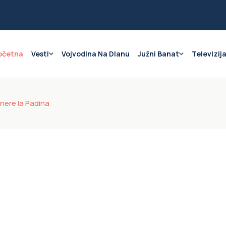
očetna
Vesti
Vojvodina Na Dlanu
Južni Banat
Televizij
inere la Padina