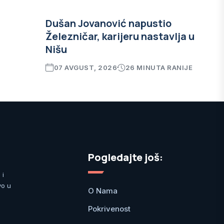
Dušan Jovanović napustio
Železničar, karijeru nastavlja u
Nišu
07 AVGUST, 2026
26 MINUTA RANIJE
Pogledajte još:
 i
vo u
O Nama
Pokrivenost