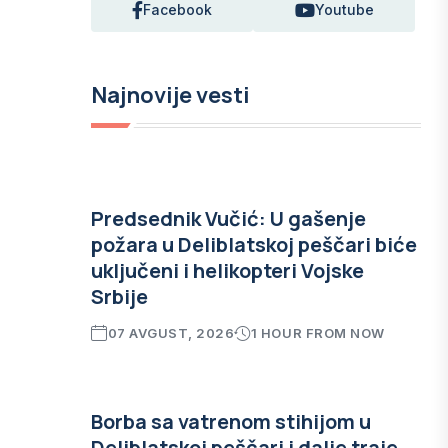
Facebook
Youtube
Najnovije vesti
Predsednik Vučić: U gašenje
požara u Deliblatskoj peščari biće
uključeni i helikopteri Vojske
Srbije
07 AVGUST, 2026
1 HOUR FROM NOW
Borba sa vatrenom stihijom u
Deliblatskoj peščari i dalje traje