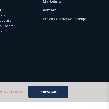
Marketing
Kontakt
dio-
o.rs
Prava I Uslovi Korišćenja
 doo ima
du sa tim
za
e korišćenja.
Prihvatam