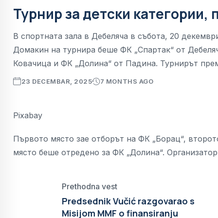
Турнир за детски категории,
В спортната зала в Дебеляча в събота, 20 декемвр
Домакин на турнира беше ФК „Спартак“ от Дебеляча
Ковачица и ФК „Долина“ от Падина. Турнирът пре
23 DECEMBAR, 2025
7 MONTHS AGO
Pixabay
Първото място зае отборът на ФК „Борац“, второто
място беше отредено за ФК „Долина“. Организатор
Prethodna vest
Predsednik Vučić razgovarao s
Misijom MMF o finansiranju