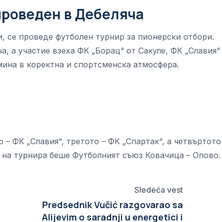
 проведен в Дебеляча
и, се проведе футболен турнир за пионерски отбори.
, а участие взеха ФК „Борац“ от Сакуле, ФК „Славия“
мина в коректна и спортсменска атмосфера.
 – ФК „Славия“, третото – ФК „Спартак“, а четвъртото
 на турнира беше Футболният съюз Ковачица – Опово.
Sledeća vest
Predsednik Vučić razgovarao sa
Alijevim o saradnji u energetici i