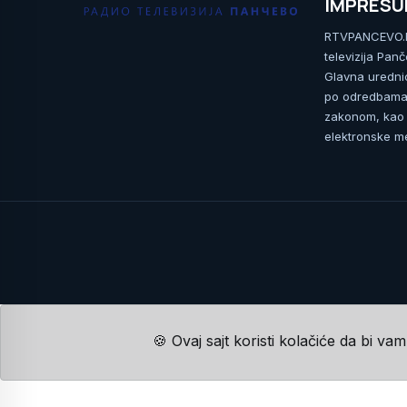
IMPRES
RTVPANCEVO.RS
televizija Pan
Glavna uredni
po odredbama 
zakonom, kao i
elektronske me
🍪 Ovaj sajt koristi kolačiće da bi va