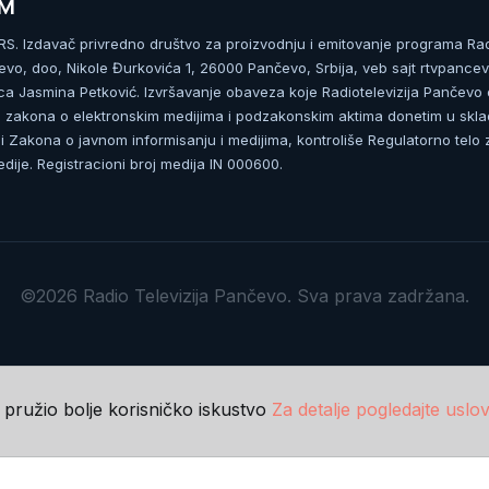
UM
. Izdavač privredno društvo za proizvodnju i emitovanje programa Ra
čevo, doo, Nikole Đurkovića 1, 26000 Pančevo, Srbija, veb sajt rtvpancev
ca Jasmina Petković. Izvršavanje obaveza koje Radiotelevizija Pančevo
zakona o elektronskim medijima i podzakonskim aktima donetim u skla
 Zakona o javnom informisanju i medijima, kontroliše Regulatorno telo 
dije. Registracioni broj medija IN 000600.
©2026 Radio Televizija Pančevo. Sva prava zadržana.
m pružio bolje korisničko iskustvo
Za detalje pogledajte uslov