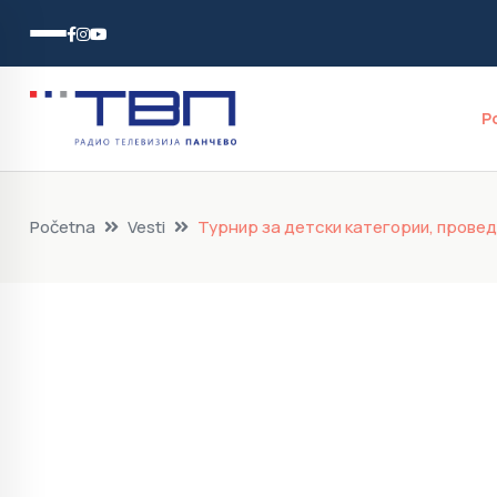
P
Početna
Vesti
Турнир за детски категории, прове