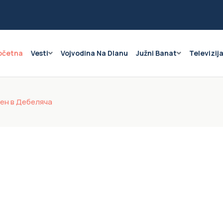
očetna
Vesti
Vojvodina Na Dlanu
Južni Banat
Televizij
ден в Дебеляча