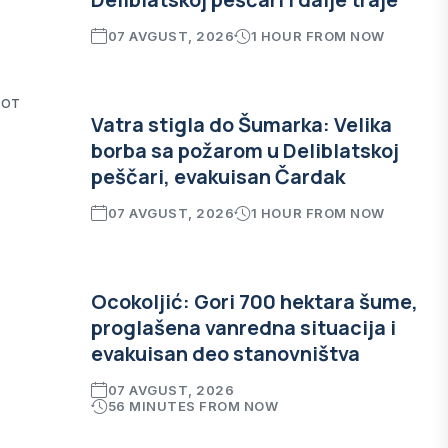
07 AVGUST, 2026
1 HOUR FROM NOW
 от
Vatra stigla do Šumarka: Velika
borba sa požarom u Deliblatskoj
peščari, evakuisan Čardak
07 AVGUST, 2026
1 HOUR FROM NOW
Ocokoljić: Gori 700 hektara šume,
proglašena vanredna situacija i
evakuisan deo stanovništva
07 AVGUST, 2026
56 MINUTES FROM NOW