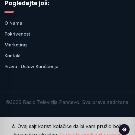
Pogledajte još:
O Nama
Pokrivenost
Marketing
Kontakt
Prava I Uslovi Korišćenja
©2026 Radio Televizija Pančevo. Sva prava zadržana.
🍪 Ovaj sajt koristi kolačiće da bi vam pružio bolje
korisničko iskustvo
Za detalje pogledajte uslove