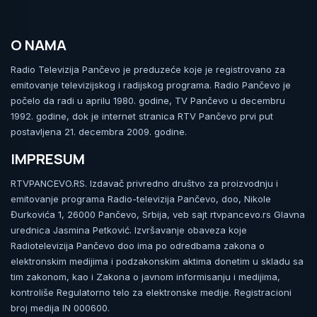
O NAMA
Radio Televizija Pančevo je preduzeće koje je registrovano za
emitovanje televizijskog i radijskog programa. Radio Pančevo je
počelo da radi u aprilu 1980. godine, TV Pančevo u decembru
1992. godine, dok je internet stranica RTV Pančevo prvi put
postavljena 21. decembra 2009. godine.
IMPRESUM
RTVPANCEVO.RS. Izdavač privredno društvo za proizvodnju i
emitovanje programa Radio-televizija Pančevo, doo, Nikole
Đurkovića 1, 26000 Pančevo, Srbija, veb sajt rtvpancevo.rs Glavna
urednica Jasmina Petković. Izvršavanje obaveza koje
Radiotelevizija Pančevo doo ima po odredbama zakona o
elektronskim medijima i podzakonskim aktima donetim u skladu sa
tim zakonom, kao i Zakona o javnom informisanju i medijima,
kontroliše Regulatorno telo za elektronske medije. Registracioni
broj medija IN 000600.