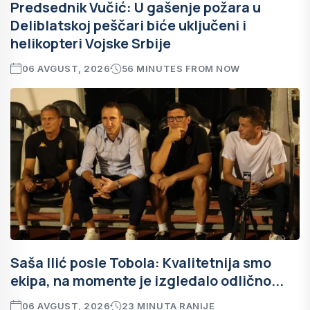
Predsednik Vučić: U gašenje požara u
Deliblatskoj peščari biće uključeni i
helikopteri Vojske Srbije
06 AVGUST, 2026
56 MINUTES FROM NOW
Saša Ilić posle Tobola: Kvalitetnija smo
ekipa, na momente je izgledalo odlično...
06 AVGUST, 2026
23 MINUTA RANIJE