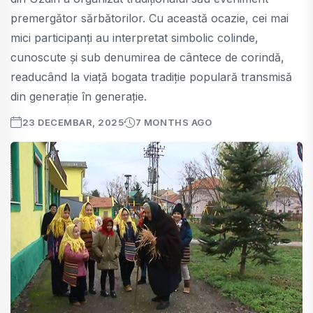
premergător sărbătorilor. Cu această ocazie, cei mai
mici participanți au interpretat simbolic colinde,
cunoscute și sub denumirea de cântece de corindă,
readucând la viață bogata tradiție populară transmisă
din generație în generație.
23 DECEMBAR, 2025
7 MONTHS AGO