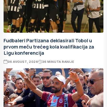
Fudbaleri Partizana deklasirali Tobol u
prvom meču trećeg kola kvalifikacija za
Ligu konferencija
06 AVGUST, 2026
36 MINUTA RANIJE