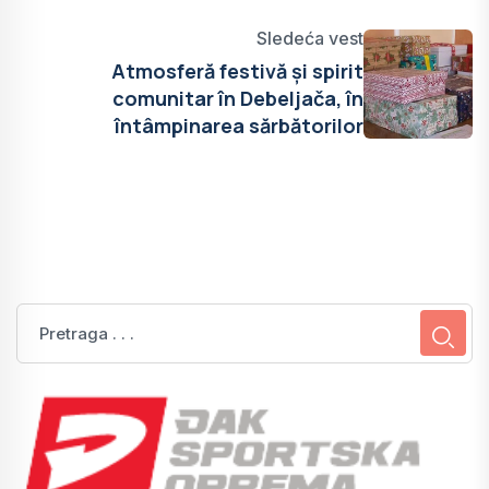
Sledeća vest
Atmosferă festivă și spirit
comunitar în Debeljača, în
întâmpinarea sărbătorilor