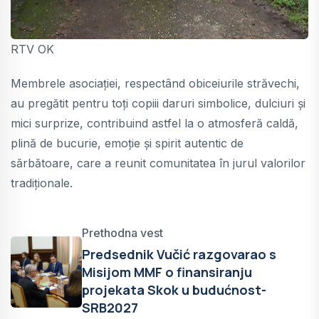
RTV OK
Membrele asociației, respectând obiceiurile străvechi,
au pregătit pentru toți copiii daruri simbolice, dulciuri și
mici surprize, contribuind astfel la o atmosferă caldă,
plină de bucurie, emoție și spirit autentic de
sărbătoare, care a reunit comunitatea în jurul valorilor
tradiționale.
Prethodna vest
Predsednik Vučić razgovarao s
Misijom MMF o finansiranju
projekata Skok u budućnost-
SRB2027