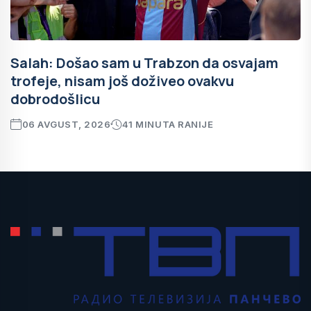
Salah: Došao sam u Trabzon da osvajam
trofeje, nisam još doživeo ovakvu
dobrodošlicu
06 AVGUST, 2026
41 MINUTA RANIJE