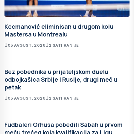
Kecmanović eliminisan u drugom kolu
Mastersa u Montrealu
05 AVGUST, 2026
2 SATI RANIJE
Bez pobednika u prijateljskom duelu
odbojkašica Srbije i Rusije, drugi meč u
petak
05 AVGUST, 2026
2 SATI RANIJE
Fudbaleri Orhusa pobedili Sabah u prvom
meču trećeg kola kvalifikacija za Ligu