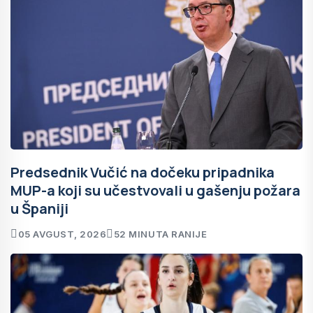
Predsednik Vučić na dočeku pripadnika
MUP-a koji su učestvovali u gašenju požara
u Španiji
05 AVGUST, 2026
52 MINUTA RANIJE