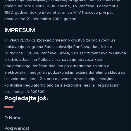
počelo da radi u aprilu 1980. godine, TV Pančevo u decembru
1992. godine, dok je internet stranica RTV Pančevo prvi put
postavljena 21. decembra 2009. godine.
IMPRESUM
RTVPANCEVO.RS. Izdavač privredno društvo za proizvodnju i
emitovanje programa Radio-televizija Pančevo, doo, Nikole
Đurkovića 1, 26000 Pančevo, Srbija, veb sajt rtvpancevo.rs Glavna
urednica Jasmina Petković. Izvršavanje obaveza koje
Radiotelevizija Pančevo doo ima po odredbama zakona o
elektronskim medijima i podzakonskim aktima donetim u skladu sa
tim zakonom, kao i Zakona o javnom informisanju i medijima,
kontroliše Regulatorno telo za elektronske medije. Registracioni
broj medija IN 000600.
Pogledajte još:
O Nama
Pokrivenost