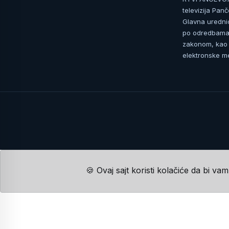
televizija Pan
Glavna uredni
po odredbama 
zakonom, kao i
elektronske me
🍪 Ovaj sajt koristi kolačiće da bi va