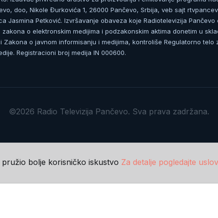
čevo, doo, Nikole Đurkovića 1, 26000 Pančevo, Srbija, veb sajt rtvpancev
ca Jasmina Petković. Izvršavanje obaveza koje Radiotelevizija Pančevo
zakona o elektronskim medijima i podzakonskim aktima donetim u skla
 Zakona o javnom informisanju i medijima, kontroliše Regulatorno telo 
dije. Registracioni broj medija IN 000600.
©2026 Radio Televizija Pančevo. Sva prava zadržana.
m pružio bolje korisničko iskustvo
Za detalje pogledajte uslov