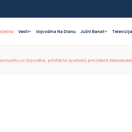
očetna
Vesti
Vojvodina Na Dlanu
Južni Banat
Televizij
ú komunitu vo Vojvodine, privítal ho aj srbský prezident Aleksandar