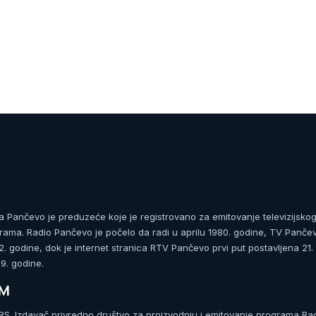
ja Pančevo je preduzeće koje je registrovano za emitovanje televizijskog
rama. Radio Pančevo je počelo da radi u aprilu 1980. godine, TV Panče
 godine, dok je internet stranica RTV Pančevo prvi put postavljena 21.
. godine.
UM
. Izdavač privredno društvo za proizvodnju i emitovanje programa Ra