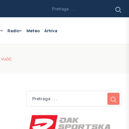
a
Radio
Meteo
Arhiva
 Vučič