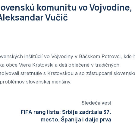
 slovenskú komunitu vo Vojvodine,
 Aleksandar Vučič
slovenských inštitúcií vo Vojvodiny v Báčskom Petrovci, kde 
ka obce Viera Krstovski a deti oblečené v tradičných
solvovali stretnutie s Krstovskou a so zástupcami slovensk
í problémov slovenskej menšiny.
Sledeća vest
FIFA rang lista: Srbija zadržala 37.
mesto, Španija i dalje prva