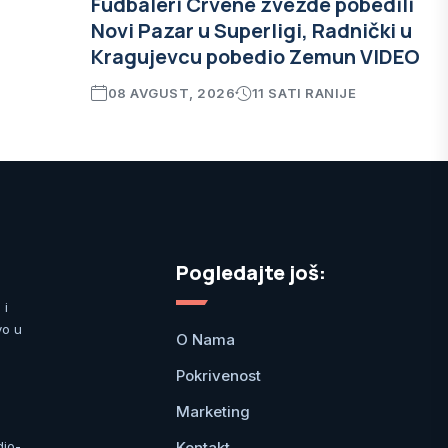
Fudbaleri Crvene zvezde pobedili
Novi Pazar u Superligi, Radnički u
Kragujevcu pobedio Zemun VIDEO
08 AVGUST, 2026
11 SATI RANIJE
Pogledajte još:
 i
vo u
O Nama
Pokrivenost
Marketing
Kontakt
dio-