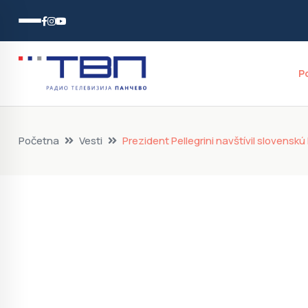
P
Početna
Vesti
Prezident Pellegrini navštívil slovensk