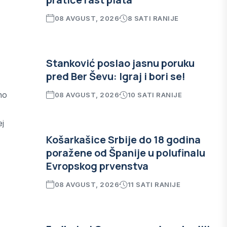
08 AVGUST, 2026
8 SATI RANIJE
Stanković poslao jasnu poruku
pred Ber Ševu: Igraj i bori se!
ho
08 AVGUST, 2026
10 SATI RANIJE
ej
Košarkašice Srbije do 18 godina
poražene od Španije u polufinalu
Evropskog prvenstva
08 AVGUST, 2026
11 SATI RANIJE