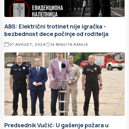
ABS: Električni trotinet nije igračka -
bezbednost dece počinje od roditelja
07 AVGUST, 2026
14 MINUTA RANIJE
Predsednik Vučić: U gašenje požara u