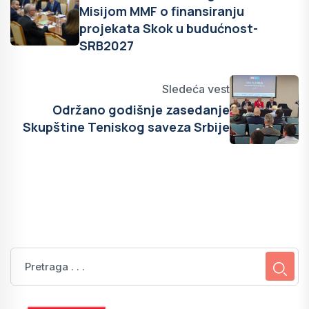
Misijom MMF o finansiranju
projekata Skok u budućnost-
SRB2027
Sledeća vest
Održano godišnje zasedanje
Skupštine Teniskog saveza Srbije