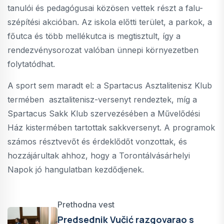
tanulói és pedagógusai közösen vettek részt a falu-
szépítési akcióban. Az iskola előtti terület, a parkok, a
főutca és több mellékutca is megtisztult, így a
rendezvénysorozat valóban ünnepi környezetben
folytatódhat.
A sport sem maradt el: a Spartacus Asztalitenisz Klub
termében asztalitenisz-versenyt rendeztek, míg a
Spartacus Sakk Klub szervezésében a Művelődési
Ház kistermében tartottak sakkversenyt. A programok
számos résztvevőt és érdeklődőt vonzottak, és
hozzájárultak ahhoz, hogy a Torontálvásárhelyi
Napok jó hangulatban kezdődjenek.
Prethodna vest
Predsednik Vučić razgovarao s