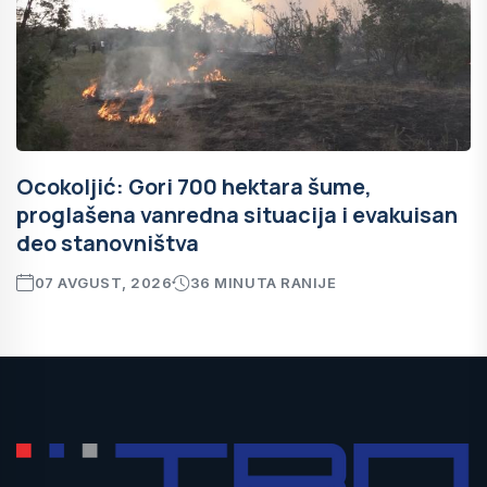
Ocokoljić: Gori 700 hektara šume,
proglašena vanredna situacija i evakuisan
deo stanovništva
07 AVGUST, 2026
36 MINUTA RANIJE