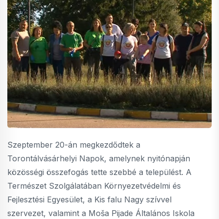
Szeptember 20-án megkezdődtek a
Torontálvásárhelyi Napok, amelynek nyitónapján
közösségi összefogás tette szebbé a települést. A
Természet Szolgálatában Környezetvédelmi és
Fejlesztési Egyesület, a Kis falu Nagy szívvel
szervezet, valamint a Moša Pijade Általános Iskola