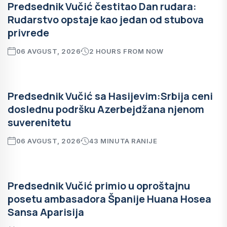
Predsednik Vučić čestitao Dan rudara:
Rudarstvo opstaje kao jedan od stubova
privrede
06 AVGUST, 2026
2 HOURS FROM NOW
Predsednik Vučić sa Hasijevim:Srbija ceni
doslednu podršku Azerbejdžana njenom
suverenitetu
06 AVGUST, 2026
43 MINUTA RANIJE
Predsednik Vučić primio u oproštajnu
posetu ambasadora Španije Huana Hosea
Sansa Aparisija