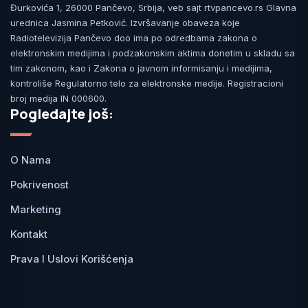
Đurkovića 1, 26000 Pančevo, Srbija, veb sajt rtvpancevo.rs Glavna
urednica Jasmina Petković. Izvršavanje obaveza koje
Radiotelevizija Pančevo doo ima po odredbama zakona o
elektronskim medijima i podzakonskim aktima donetim u skladu sa
tim zakonom, kao i Zakona o javnom informisanju i medijima,
kontroliše Regulatorno telo za elektronske medije. Registracioni
broj medija IN 000600.
Pogledajte još:
O Nama
Pokrivenost
Marketing
Kontakt
Prava I Uslovi Korišćenja