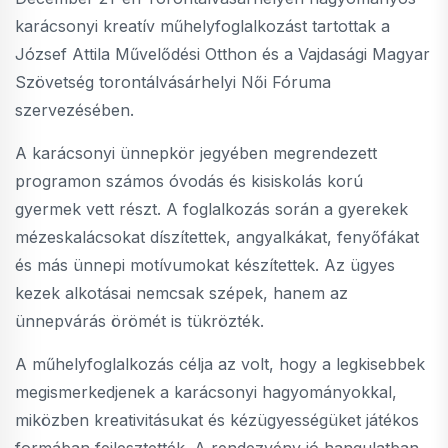
karácsonyi kreatív műhelyfoglalkozást tartottak a
József Attila Művelődési Otthon és a Vajdasági Magyar
Szövetség torontálvásárhelyi Női Fóruma
szervezésében.
A karácsonyi ünnepkör jegyében megrendezett
programon számos óvodás és kisiskolás korú
gyermek vett részt. A foglalkozás során a gyerekek
mézeskalácsokat díszítettek, angyalkákat, fenyőfákat
és más ünnepi motívumokat készítettek. Az ügyes
kezek alkotásai nemcsak szépek, hanem az
ünnepvárás örömét is tükrözték.
A műhelyfoglalkozás célja az volt, hogy a legkisebbek
megismerkedjenek a karácsonyi hagyományokkal,
miközben kreativitásukat és kézügyességüket játékos
formában fejlesztették. A rendezvény jó hangulatban,