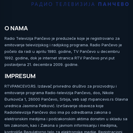
O NAMA
Radio Televizija Pančevo je preduzeće koje je registrovano za
emitovanje televizijskog i radijskog programa. Radio Pančevo je
počelo da radi u aprilu 1980. godine, TV Pančevo u decembru
1992. godine, dok je internet stranica RTV Pančevo prvi put
postavljena 21. decembra 2009. godine.
IMPRESUM
RTVPANCEVO.RS. Izdavač privredno društvo za proizvodnju i
emitovanje programa Radio-televizija Pančevo, doo, Nikole
Đurkovića 1, 26000 Pančevo, Srbija, veb sajt rtvpancevo.rs Glavna
urednica Jasmina Petković. Izvršavanje obaveza koje
Radiotelevizija Pančevo doo ima po odredbama zakona o
elektronskim medijima i podzakonskim aktima donetim u skladu sa
tim zakonom, kao i Zakona o javnom informisanju i medijima,
kontroliše Regulatorno telo za elektronske medije. Registracioni