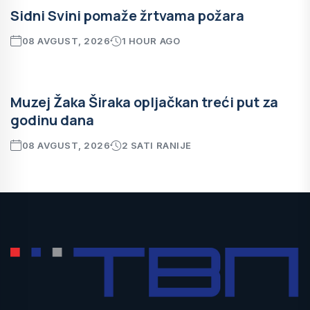
Sidni Svini pomaže žrtvama požara
08 AVGUST, 2026
1 HOUR AGO
Muzej Žaka Širaka opljačkan treći put za
godinu dana
08 AVGUST, 2026
2 SATI RANIJE