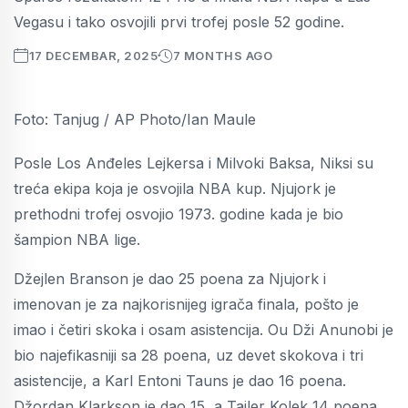
Vegasu i tako osvojili prvi trofej posle 52 godine.
17 DECEMBAR, 2025
7 MONTHS AGO
Foto: Tanjug / AP Photo/Ian Maule
Posle Los Anđeles Lejkersa i Milvoki Baksa, Niksi su
treća ekipa koja je osvojila NBA kup. Njujork je
prethodni trofej osvojio 1973. godine kada je bio
šampion NBA lige.
Džejlen Branson je dao 25 poena za Njujork i
imenovan je za najkorisnijeg igrača finala, pošto je
imao i četiri skoka i osam asistencija. Ou Dži Anunobi je
bio najefikasniji sa 28 poena, uz devet skokova i tri
asistencije, a Karl Entoni Tauns je dao 16 poena.
Džordan Klarkson je dao 15, a Tajler Kolek 14 poena.