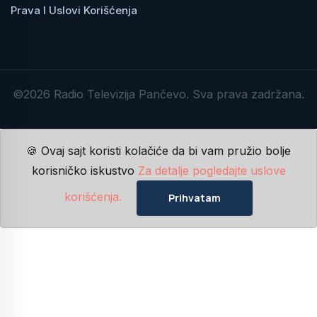
Prava I Uslovi Korišćenja
©2026 Radio Televizija Pančevo. Sva prava zadržana.
🍪 Ovaj sajt koristi kolačiće da bi vam pružio bolje
korisničko iskustvo
Za detalje pogledajte uslove
korišćenja.
Prihvatam