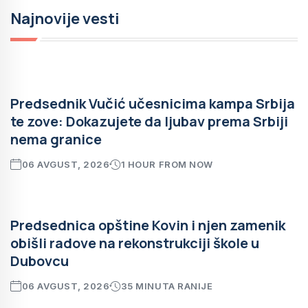
Najnovije vesti
Predsednik Vučić učesnicima kampa Srbija
te zove: Dokazujete da ljubav prema Srbiji
nema granice
06 AVGUST, 2026
1 HOUR FROM NOW
Predsednica opštine Kovin i njen zamenik
obišli radove na rekonstrukciji škole u
Dubovcu
06 AVGUST, 2026
35 MINUTA RANIJE