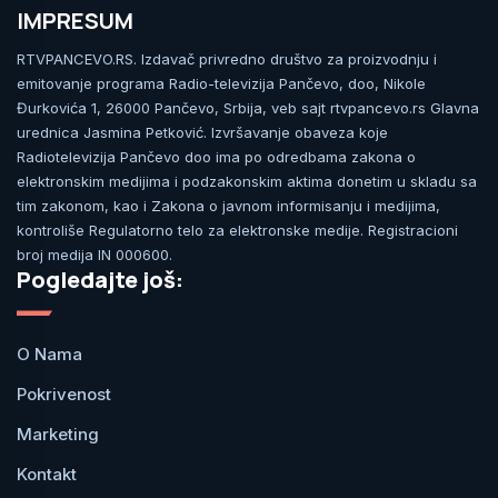
IMPRESUM
RTVPANCEVO.RS. Izdavač privredno društvo za proizvodnju i
emitovanje programa Radio-televizija Pančevo, doo, Nikole
Đurkovića 1, 26000 Pančevo, Srbija, veb sajt rtvpancevo.rs Glavna
urednica Jasmina Petković. Izvršavanje obaveza koje
Radiotelevizija Pančevo doo ima po odredbama zakona o
elektronskim medijima i podzakonskim aktima donetim u skladu sa
tim zakonom, kao i Zakona o javnom informisanju i medijima,
kontroliše Regulatorno telo za elektronske medije. Registracioni
broj medija IN 000600.
Pogledajte još:
O Nama
Pokrivenost
Marketing
Kontakt