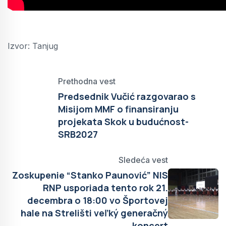
Izvor: Tanjug
Prethodna vest
Predsednik Vučić razgovarao s
Misijom MMF o finansiranju
projekata Skok u budućnost-
SRB2027
Sledeća vest
Zoskupenie “Stanko Paunović” NIS
RNP usporiada tento rok 21.
decembra o 18:00 vo Športovej
hale na Strelišti veľký generačný
koncert