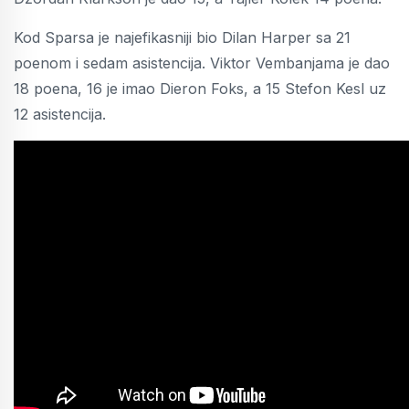
Kod Sparsa je najefikasniji bio Dilan Harper sa 21
poenom i sedam asistencija. Viktor Vembanjama je dao
18 poena, 16 je imao Dieron Foks, a 15 Stefon Kesl uz
12 asistencija.