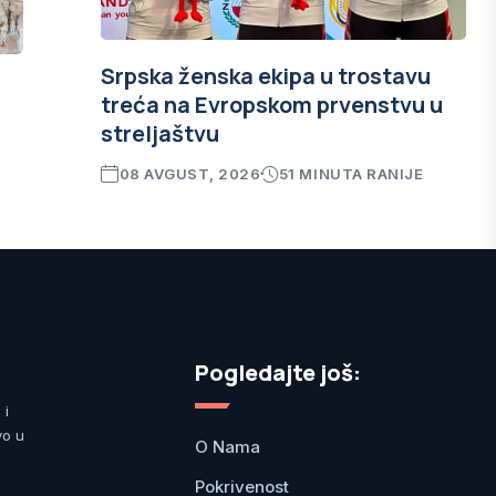
Srpska ženska ekipa u trostavu
treća na Evropskom prvenstvu u
streljaštvu
08 AVGUST, 2026
51 MINUTA RANIJE
Pogledajte još:
 i
vo u
O Nama
Pokrivenost