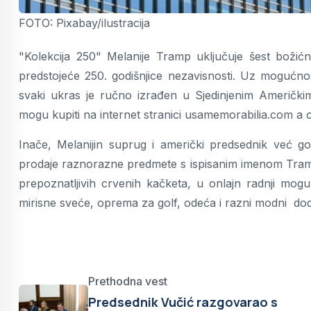
FOTO: Pixabay/ilustracija
"Kolekcija 250" Melanije Tramp uključuje šest božićn
predstojeće 250. godišnjice nezavisnosti. Uz mogućno
svaki ukras je ručno izrađen u Sjedinjenim Američkim
mogu kupiti na internet stranici usamemorabilia.com a 
Inače, Melanijin suprug i američki predsednik već 
prodaje raznorazne predmete s ispisanim imenom Tramp
prepoznatljivih crvenih kačketa, u onlajn radnji mogu
mirisne sveće, oprema za golf, odeća i razni modni do
Prethodna vest
Predsednik Vučić razgovarao s