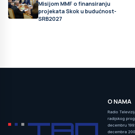
Misijom MMF o finansiranju
projekata Skok u budućnost-
SRB2027
O NAMA
Radio Televizi
radijskog prog
decembru 1992.
decembra 2009