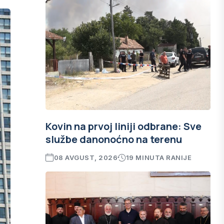
Kovin na prvoj liniji odbrane: Sve
službe danonoćno na terenu
08 AVGUST, 2026
19 MINUTA RANIJE