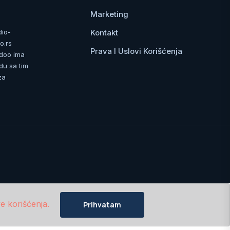
Marketing
Kontakt
dio-
o.rs
Prava I Uslovi Korišćenja
 doo ima
du sa tim
za
e korišćenja.
Prihvatam