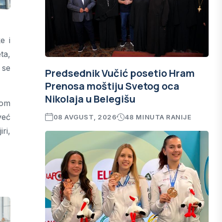
e i
ta,
 se
Predsednik Vučić posetio Hram
Prenosa moštiju Svetog oca
Nikolaja u Belegišu
kom
već
08 AVGUST, 2026
48 MINUTA RANIJE
ri,