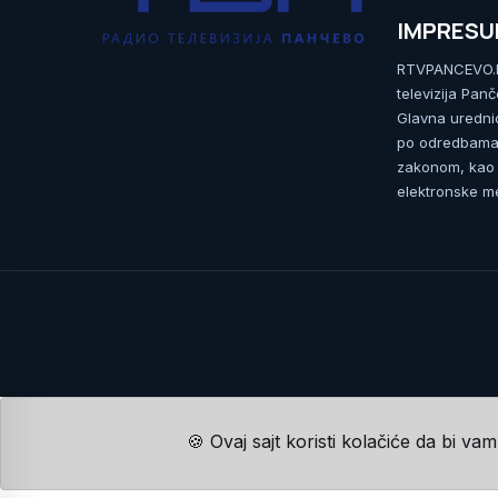
IMPRES
RTVPANCEVO.RS
televizija Pan
Glavna uredni
po odredbama 
zakonom, kao i
elektronske me
🍪 Ovaj sajt koristi kolačiće da bi va