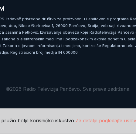
UM
. Izdavač privredno društvo za proizvodnju i emitovanje programa Ra
čevo, doo, Nikole Đurkovića 1, 26000 Pančevo, Srbija, veb sajt rtvpancev
ca Jasmina Petković. Izvršavanje obaveza koje Radiotelevizija Pančevo
zakona o elektronskim medijima i podzakonskim aktima donetim u skla
 Zakona o javnom informisanju i medijima, kontroliše Regulatorno telo 
dije. Registracioni broj medija IN 000600.
©2026 Radio Televizija Pančevo. Sva prava zadržana.
m pružio bolje korisničko iskustvo
Za detalje pogledajte uslov