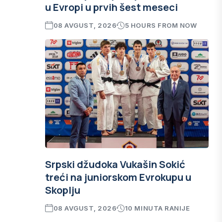
u Evropi u prvih šest meseci
08 AVGUST, 2026
5 HOURS FROM NOW
Srpski džudoka Vukašin Sokić
treći na juniorskom Evrokupu u
Skoplju
08 AVGUST, 2026
10 MINUTA RANIJE