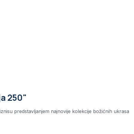
ja 250"
znisu predstavljanjem najnovije kolekcije božićnih ukrasa