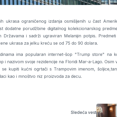
ih ukrasa ograničenog izdanja osmišljenih u čast Amerik
st dodatne porudžbine digitalnog kolekcionarskog predme
 Državama i sadrži ugraviran Melanijin potpis. Predmeti
cene ukrasa za jelku kreću se od 75 do 90 dolara.
godinama ima popularan internet-šop "Trump store" na 
 i nazivom svoje rezidencije na Floridi Mar-a-Lago. Osim 
 se kupiti kućni ogrtači s Trampovim imenom, šoljice,tanji
daci kao i mnoštvo niz proizvoda za decu.
Sledeća vest