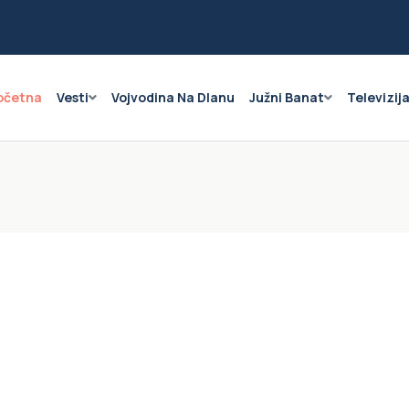
očetna
Vesti
Vojvodina Na Dlanu
Južni Banat
Televizij