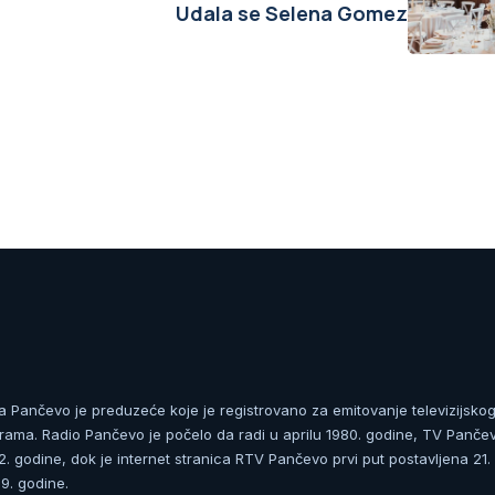
Udala se Selena Gomez
ja Pančevo je preduzeće koje je registrovano za emitovanje televizijskog
rama. Radio Pančevo je počelo da radi u aprilu 1980. godine, TV Panče
 godine, dok je internet stranica RTV Pančevo prvi put postavljena 21.
. godine.