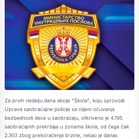
Za prvih nedelju dana akcije "Škola", koju sprovodi
Uprava saobraćajne policije sa ciljem očuvanja
bezbednosti dece u saobraćaju, otkriveno je 4.195
saobraćajnih prekršaja u zonama škola, od čega čak
2.303 zbog prekoračenja brzine, rekao je danas