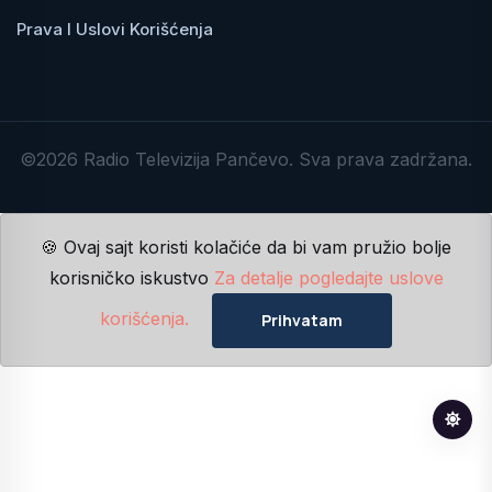
Prava I Uslovi Korišćenja
©2026 Radio Televizija Pančevo. Sva prava zadržana.
🍪 Ovaj sajt koristi kolačiće da bi vam pružio bolje
korisničko iskustvo
Za detalje pogledajte uslove
korišćenja.
Prihvatam