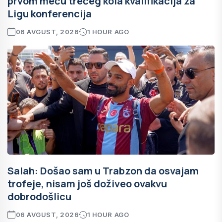
prvom meču trećeg kola kvalifikacija za
Ligu konferencija
06 AVGUST, 2026
1 HOUR AGO
Salah: Došao sam u Trabzon da osvajam
trofeje, nisam još doživeo ovakvu
dobrodošlicu
06 AVGUST, 2026
1 HOUR AGO