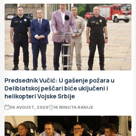
Predsednik Vučić: U gašenje požara u
Deliblatskoj peščari biće uključeni i
helikopteri Vojske Srbije
06 AVGUST, 2026
16 MINUTA RANIJE