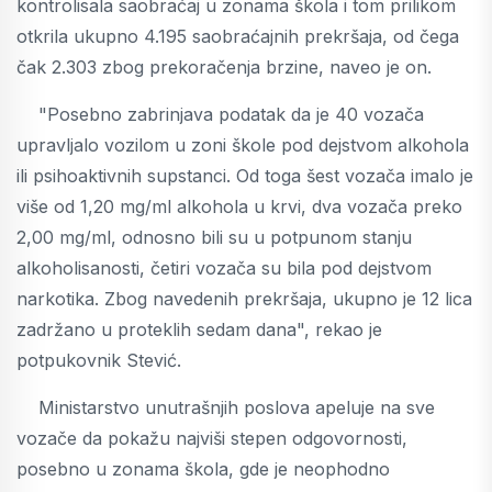
kontrolisala saobraćaj u zonama škola i tom prilikom
otkrila ukupno 4.195 saobraćajnih prekršaja, od čega
čak 2.303 zbog prekoračenja brzine, naveo je on.
"Posebno zabrinjava podatak da je 40 vozača
upravljalo vozilom u zoni škole pod dejstvom alkohola
ili psihoaktivnih supstanci. Od toga šest vozača imalo je
više od 1,20 mg/ml alkohola u krvi, dva vozača preko
2,00 mg/ml, odnosno bili su u potpunom stanju
alkoholisanosti, četiri vozača su bila pod dejstvom
narkotika. Zbog navedenih prekršaja, ukupno je 12 lica
zadržano u proteklih sedam dana", rekao je
potpukovnik Stević.
Ministarstvo unutrašnjih poslova apeluje na sve
vozače da pokažu najviši stepen odgovornosti,
posebno u zonama škola, gde je neophodno