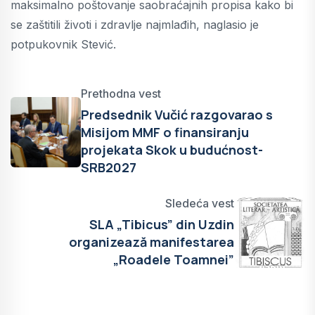
maksimalno poštovanje saobraćajnih propisa kako bi
se zaštitili životi i zdravlje najmlađih, naglasio je
potpukovnik Stević.
Prethodna vest
Predsednik Vučić razgovarao s
Misijom MMF o finansiranju
projekata Skok u budućnost-
SRB2027
Sledeća vest
SLA „Tibicus” din Uzdin
organizează manifestarea
„Roadele Toamnei”