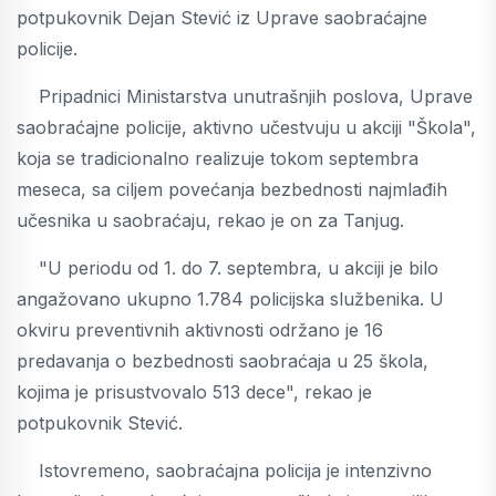
potpukovnik Dejan Stević iz Uprave saobraćajne
policije.
Pripadnici Ministarstva unutrašnjih poslova, Uprave
saobraćajne policije, aktivno učestvuju u akciji "Škola",
koja se tradicionalno realizuje tokom septembra
meseca, sa ciljem povećanja bezbednosti najmlađih
učesnika u saobraćaju, rekao je on za Tanjug.
"U periodu od 1. do 7. septembra, u akciji je bilo
angažovano ukupno 1.784 policijska službenika. U
okviru preventivnih aktivnosti održano je 16
predavanja o bezbednosti saobraćaja u 25 škola,
kojima je prisustvovalo 513 dece", rekao je
potpukovnik Stević.
Istovremeno, saobraćajna policija je intenzivno