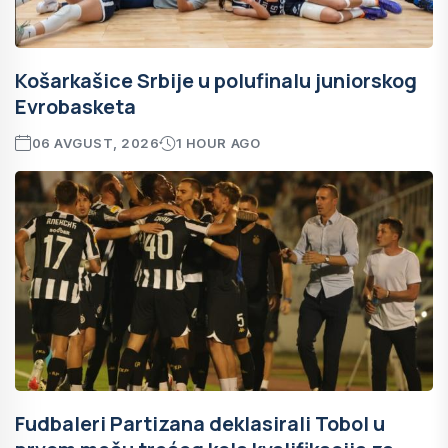
Košarkašice Srbije u polufinalu juniorskog
Evrobasketa
06 AVGUST, 2026
1 HOUR AGO
Fudbaleri Partizana deklasirali Tobol u