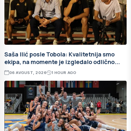
Saša Ilić posle Tobola: Kvalitetnija smo
ekipa, na momente je izgledalo odlično...
06 AVGUST, 2026
1 HOUR AGO