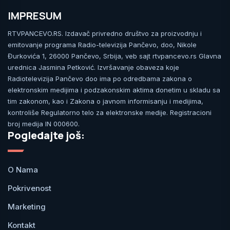
IMPRESUM
RTVPANCEVO.RS. Izdavač privredno društvo za proizvodnju i
emitovanje programa Radio-televizija Pančevo, doo, Nikole
Đurkovića 1, 26000 Pančevo, Srbija, veb sajt rtvpancevo.rs Glavna
urednica Jasmina Petković. Izvršavanje obaveza koje
Radiotelevizija Pančevo doo ima po odredbama zakona o
elektronskim medijima i podzakonskim aktima donetim u skladu sa
tim zakonom, kao i Zakona o javnom informisanju i medijima,
kontroliše Regulatorno telo za elektronske medije. Registracioni
broj medija IN 000600.
Pogledajte još:
O Nama
Pokrivenost
Marketing
Kontakt