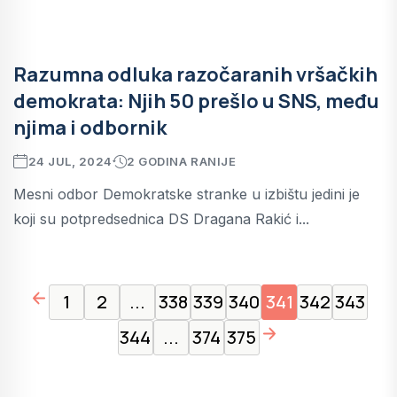
Razumna odluka razočaranih vršačkih
demokrata: Njih 50 prešlo u SNS, među
njima i odbornik
24 JUL, 2024
2 GODINA RANIJE
Mesni odbor Demokratske stranke u izbištu jedini je
koji su potpredsednica DS Dragana Rakić i...
page left arrow
1
2
...
338
339
340
341
342
343
page right arrow
344
...
374
375