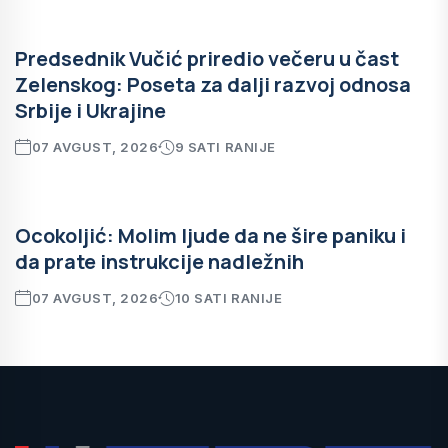
Predsednik Vučić priredio večeru u čast
Zelenskog: Poseta za dalji razvoj odnosa
Srbije i Ukrajine
07 AVGUST, 2026
9 SATI RANIJE
Ocokoljić: Molim ljude da ne šire paniku i
da prate instrukcije nadležnih
07 AVGUST, 2026
10 SATI RANIJE