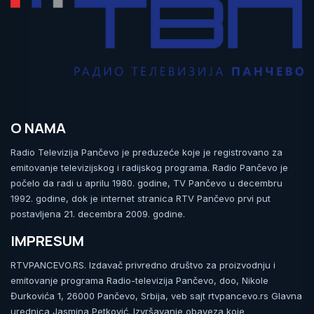
O NAMA
Radio Televizija Pančevo je preduzeće koje je registrovano za
emitovanje televizijskog i radijskog programa. Radio Pančevo je
počelo da radi u aprilu 1980. godine, TV Pančevo u decembru
1992. godine, dok je internet stranica RTV Pančevo prvi put
postavljena 21. decembra 2009. godine.
IMPRESUM
RTVPANCEVO.RS. Izdavač privredno društvo za proizvodnju i
emitovanje programa Radio-televizija Pančevo, doo, Nikole
Đurkovića 1, 26000 Pančevo, Srbija, veb sajt rtvpancevo.rs Glavna
urednica Jasmina Petković. Izvršavanje obaveza koje