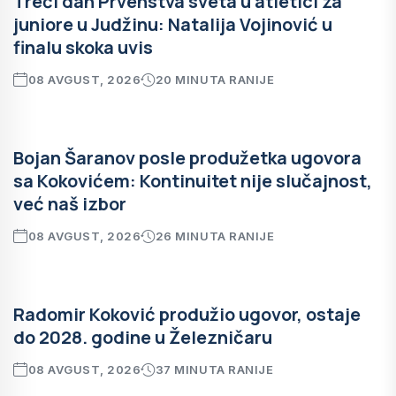
Treći dan Prvenstva sveta u atletici za
juniore u Judžinu: Natalija Vojinović u
finalu skoka uvis
08 AVGUST, 2026
20 MINUTA RANIJE
Bojan Šaranov posle produžetka ugovora
sa Kokovićem: Kontinuitet nije slučajnost,
već naš izbor
08 AVGUST, 2026
26 MINUTA RANIJE
Radomir Koković produžio ugovor, ostaje
do 2028. godine u Železničaru
08 AVGUST, 2026
37 MINUTA RANIJE