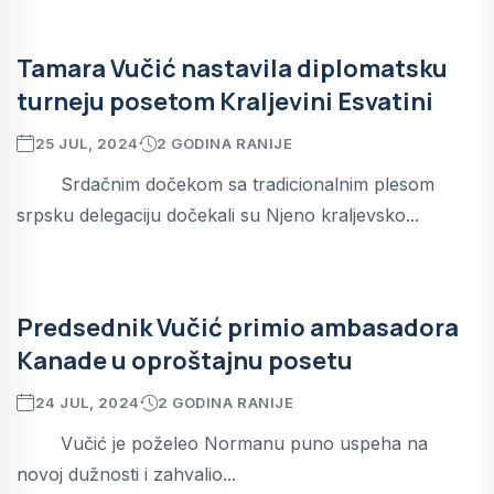
Tamara Vučić nastavila diplomatsku
turneju posetom Kraljevini Esvatini
25 JUL, 2024
2 GODINA RANIJE
Srdačnim dočekom sa tradicionalnim plesom
srpsku delegaciju dočekali su Njeno kraljevsko...
Predsednik Vučić primio ambasadora
Kanade u oproštajnu posetu
24 JUL, 2024
2 GODINA RANIJE
Vučić je poželeo Normanu puno uspeha na
novoj dužnosti i zahvalio...