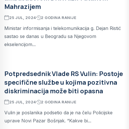
Mahrazijem
25 JUL, 2024
2 GODINA RANIJE
Ministar informisanja i telekomunikacija g. Dejan Ristić
sastao se danas u Beogradu sa Njegovom
ekselencijom...
Potpredsednik Vlade RS Vulin: Postoje
specifične službe u kojima pozitivna
diskriminacija može biti opasna
25 JUL, 2024
2 GODINA RANIJE
Vulin je poslanika podsetio da je na čelu Policijske
uprave Novi Pazar Bošnjak. “Kakve bi...