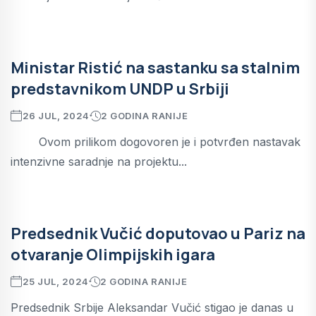
Ministar Ristić na sastanku sa stalnim
predstavnikom UNDP u Srbiji
26 JUL, 2024
2 GODINA RANIJE
Ovom prilikom dogovoren je i potvrđen nastavak
intenzivne saradnje na projektu...
Predsednik Vučić doputovao u Pariz na
otvaranje Olimpijskih igara
25 JUL, 2024
2 GODINA RANIJE
Predsednik Srbije Aleksandar Vučić stigao je danas u