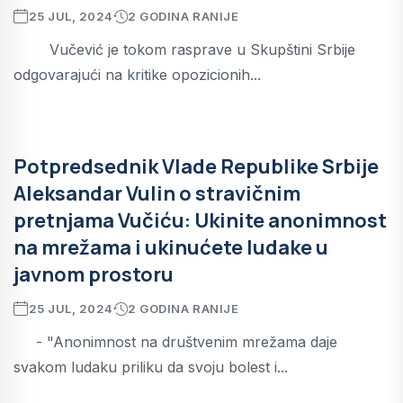
25 JUL, 2024
2 GODINA RANIJE
Vučević je tokom rasprave u Skupštini Srbije
odgovarajući na kritike opozicionih...
Potpredsednik Vlade Republike Srbije
Aleksandar Vulin o stravičnim
pretnjama Vučiću: Ukinite anonimnost
na mrežama i ukinućete ludake u
javnom prostoru
25 JUL, 2024
2 GODINA RANIJE
- "Anonimnost na društvenim mrežama daje
svakom ludaku priliku da svoju bolest i...