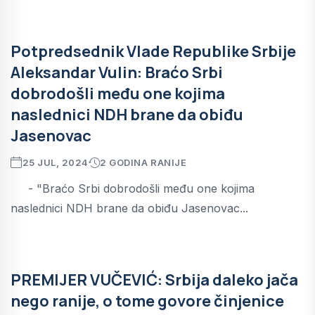
Potpredsednik Vlade Republike Srbije
Aleksandar Vulin: Braćo Srbi
dobrodošli među one kojima
naslednici NDH brane da obiđu
Jasenovac
25 JUL, 2024
2 GODINA RANIJE
- "Braćo Srbi dobrodošli među one kojima
naslednici NDH brane da obiđu Jasenovac...
PREMIJER VUČEVIĆ: Srbija daleko jača
nego ranije, o tome govore činjenice