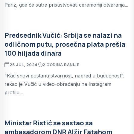
Pariz, gde će sutra prisustvovati ceremoniji otvaranja...
Predsednik Vučić: Srbija se nalazi na
odličnom putu, prosečna plata prešla
100 hiljada dinara
25 JUL, 2024
2 GODINA RANIJE
"Kad snovi postanu stvarnost, napred u budućnost",
rekao je Vučić u video-obraćanju na Instagram
profilu...
Ministar Ristić se sastao sa
ambasadorom DNR Alžir Fatahom