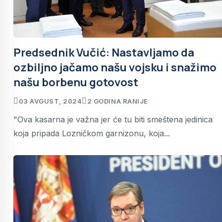
Predsednik Vučić: Nastavljamo da
ozbiljno jačamo našu vojsku i snažimo
našu borbenu gotovost
03 AVGUST, 2024
2 GODINA RANIJE
"Ova kasarna je važna jer će tu biti smeštena jedinica
koja pripada Lozničkom garnizonu, koja...