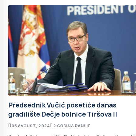
Predsednik Vučić posetiće danas
gradilište Dečje bolnice Tiršova II
05 AVGUST, 2024
2 GODINA RANIJE