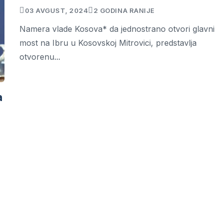
03 AVGUST, 2024
2 GODINA RANIJE
Namera vlade Kosova* da jednostrano otvori glavni
most na Ibru u Kosovskoj Mitrovici, predstavlja
otvorenu...
a
"