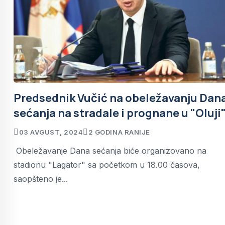
Predsednik Vučić na obeležavanju Dan
sećanja na stradale i prognane u "Oluji
03 AVGUST, 2024
2 GODINA RANIJE
Obeležavanje Dana sećanja biće organizovano na
stadionu "Lagator" sa početkom u 18.00 časova,
saopšteno je...