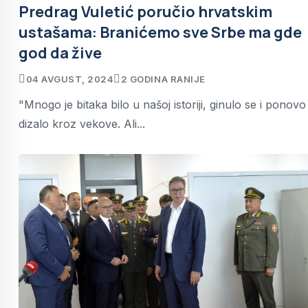
Predrag Vuletić poručio hrvatskim
ustašama: Branićemo sve Srbe ma gde
god da žive
04 AVGUST, 2024
2 GODINA RANIJE
"Mnogo je bitaka bilo u našoj istoriji, ginulo se i ponovo
dizalo kroz vekove. Ali...