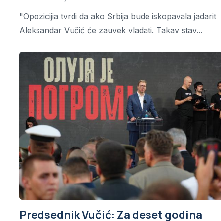
"Opozicijia tvrdi da ako Srbija bude iskopavala jadarit
Aleksandar Vučić će zauvek vladati. Takav stav...
Predsednik Vučić: Za deset godina