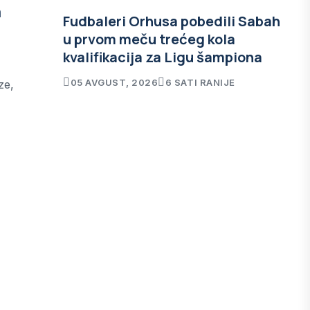
a
Fudbaleri Orhusa pobedili Sabah
u prvom meču trećeg kola
kvalifikacija za Ligu šampiona
05 AVGUST, 2026
6 SATI RANIJE
ze,