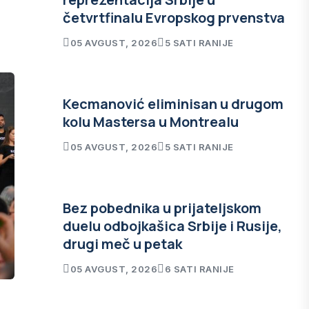
četvrtfinalu Evropskog prvenstva
05 AVGUST, 2026
5 SATI RANIJE
Kecmanović eliminisan u drugom
kolu Mastersa u Montrealu
05 AVGUST, 2026
5 SATI RANIJE
Bez pobednika u prijateljskom
duelu odbojkašica Srbije i Rusije,
drugi meč u petak
05 AVGUST, 2026
6 SATI RANIJE