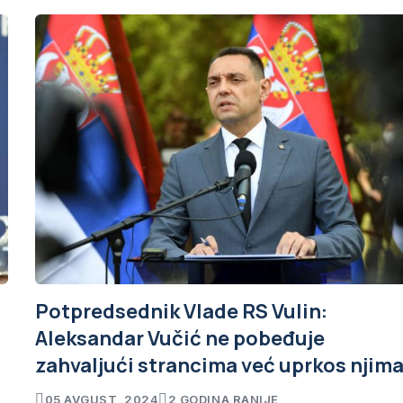
Potpredsednik Vlade RS Vulin:
Aleksandar Vučić ne pobeđuje
zahvaljući strancima već uprkos njim
05 AVGUST, 2024
2 GODINA RANIJE