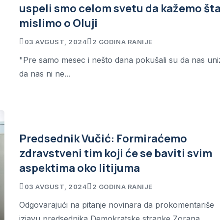
uspeli smo celom svetu da kažemo št
mislimo o Oluji
03 AVGUST, 2024
2 GODINA RANIJE
"Pre samo mesec i nešto dana pokušali su da nas uni
da nas ni ne...
Predsednik Vučić: Formiraćemo
zdravstveni tim koji će se baviti svim
aspektima oko litijuma
03 AVGUST, 2024
2 GODINA RANIJE
Odgovarajući na pitanje novinara da prokomentariše
izjavu predsednika Demokratske stranke Zorana