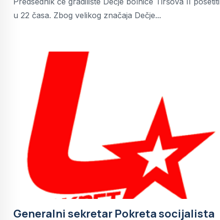
Predsednik će gradilište Dečje bolnice Tiršova II posetiti
u 22 časa. Zbog velikog značaja Dečje...
Generalni sekretar Pokreta socijalista