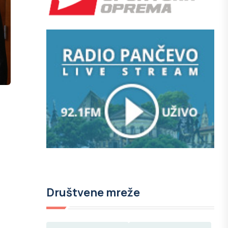
.
Društvene mreže