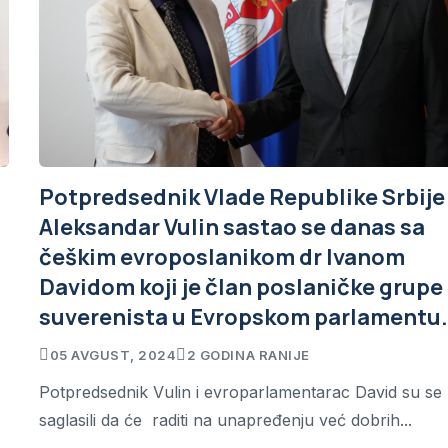
Potpredsednik Vlade Republike Srbije
Aleksandar Vulin sastao se danas sa
češkim evroposlanikom dr Ivanom
Davidom koji je član poslaničke grupe
suverenista u Evropskom parlamentu
05 AVGUST, 2024
2 GODINA RANIJE
Potpredsednik Vulin i evroparlamentarac David su se
saglasili da će raditi na unapređenju već dobrih...