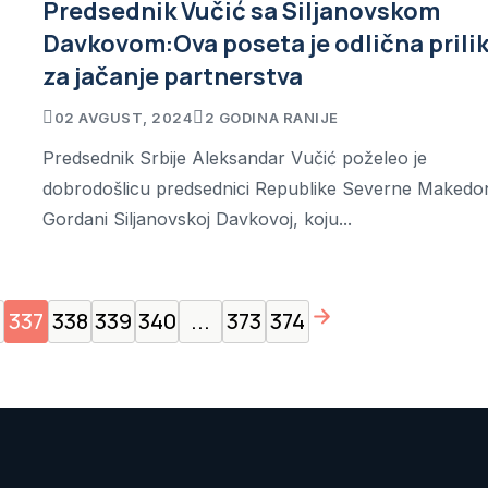
Predsednik Vučić sa Siljanovskom
Davkovom:Ova poseta je odlična prili
za jačanje partnerstva
02 AVGUST, 2024
2 GODINA RANIJE
Predsednik Srbije Aleksandar Vučić poželeo je
dobrodošlicu predsednici Republike Severne Makedon
Gordani Siljanovskoj Davkovoj, koju...
page right arrow
6
337
338
339
340
...
373
374