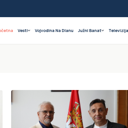
očetna
Vesti
Vojvodina Na Dlanu
Južni Banat
Televizij