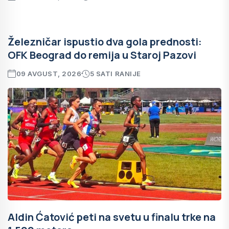
Železničar ispustio dva gola prednosti:
OFK Beograd do remija u Staroj Pazovi
09 AVGUST, 2026
5 SATI RANIJE
Aldin Ćatović peti na svetu u finalu trke na