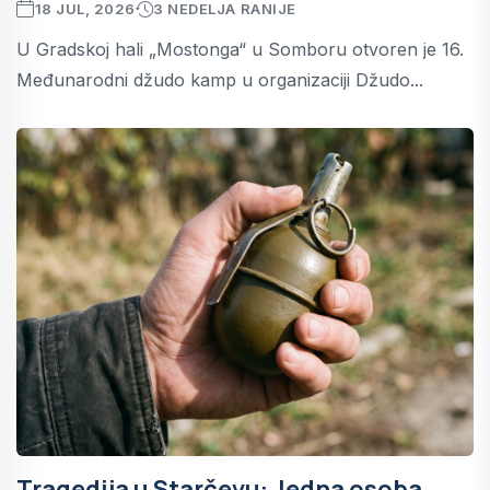
18 JUL, 2026
3 NEDELJA RANIJE
U Gradskoj hali „Mostonga“ u Somboru otvoren je 16.
Međunarodni džudo kamp u organizaciji Džudo...
Tragedija u Starčevu: Jedna osoba