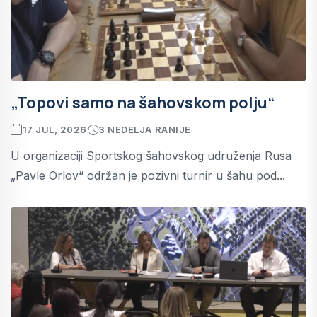
„Topovi samo na šahovskom polju“
17 JUL, 2026
3 NEDELJA RANIJE
U organizaciji Sportskog šahovskog udruženja Rusa
„Pavle Orlov“ održan je pozivni turnir u šahu pod...