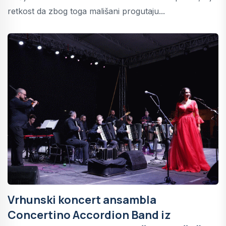
retkost da zbog toga mališani progutaju...
Vrhunski koncert ansambla
Concertino Accordion Band iz