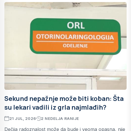
Sekund nepažnje može biti koban: Šta
su lekari vadili iz grla najmlađih?
21 JUL, 2026
2 NEDELJA RANIJE
Dečija radoznalost može da bude i veoma opasna, nije