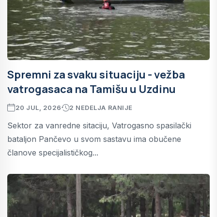
Spremni za svaku situaciju - vežba
vatrogasaca na Tamišu u Uzdinu
20 JUL, 2026
2 NEDELJA RANIJE
Sektor za vanredne sitaciju, Vatrogasno spasilački
bataljon Pančevo u svom sastavu ima obučene
članove specijalističkog...