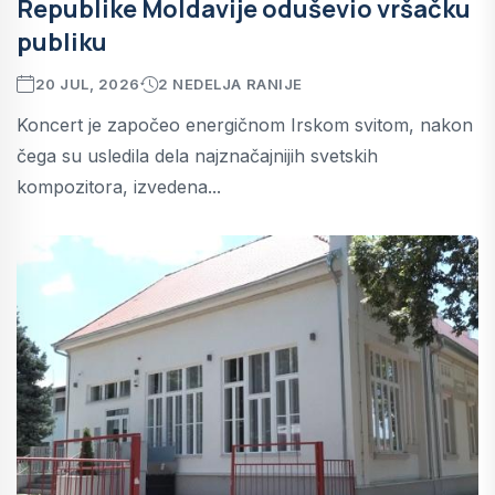
Republike Moldavije oduševio vršačku
publiku
20 JUL, 2026
2 NEDELJA RANIJE
Koncert je započeo energičnom Irskom svitom, nakon
čega su usledila dela najznačajnijih svetskih
kompozitora, izvedena...