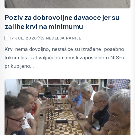
Poziv za dobrovoljne davaoce jer su
zalihe krvi na minimumu
17 JUL, 2026
3 NEDELJA RANIJE
Krvi nema dovoljno, nestašice su izražene posebno
tokom leta zahvaljući humanosti zaposlenih u NIS-u
prikupljeno...