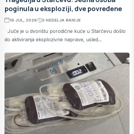
poginula u eksploziji, dve povređene
18 JUL, 2026
3 NEDELJA RANIJE
Juče je u dvorištu porodične kuće u Starčevu došlo
do aktiviranja eksplozivne naprave, usled...