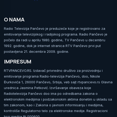
O NAMA
Radio Televizija Pančevo je preduzeće koje je registrovano za
emitovanje televizijskog i radijskog programa. Radio Pančevo je
počelo da radi u aprilu 1980. godine, TV Pančevo u decembru
1992. godine, dok je internet stranica RTV Pančevo prvi put
postavljena 21. decembra 2009. godine.
IMPRESUM
RTVPANCEVO.RS. Izdavač privredno društvo za proizvodnju i
emitovanje programa Radio-televizija Pančevo, doo, Nikole
Đurkovića 1, 26000 Pančevo, Srbija, veb sajt rtvpancevo.rs Glavna
urednica Jasmina Petković. Izvršavanje obaveza koje
Radiotelevizija Pančevo doo ima po odredbama zakona o
elektronskim medijima i podzakonskim aktima donetim u skladu sa
tim zakonom, kao i Zakona o javnom informisanju i medijima,
kontroliše Regulatorno telo za elektronske medije. Registracioni
broj medija IN 000600.