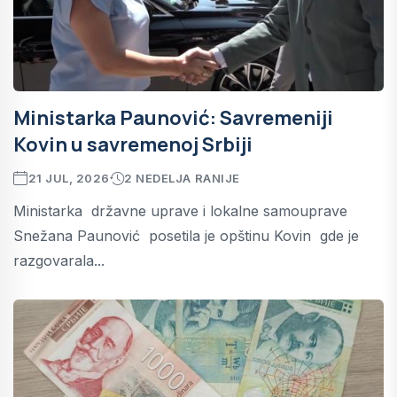
Ministarka Paunović: Savremeniji
Kovin u savremenoj Srbiji
21 JUL, 2026
2 NEDELJA RANIJE
Ministarka državne uprave i lokalne samouprave
Snežana Paunović posetila je opštinu Kovin gde je
razgovarala...