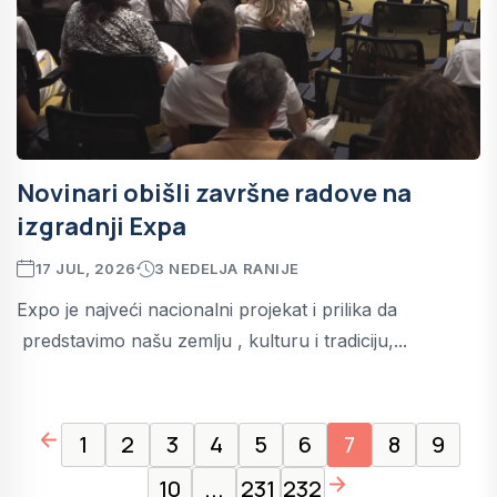
Novinari obišli završne radove na
izgradnji Expa
17 JUL, 2026
3 NEDELJA RANIJE
Expo je najveći nacionalni projekat i prilika da
predstavimo našu zemlju , kulturu i tradiciju,...
page left arrow
1
2
3
4
5
6
7
8
9
page right arrow
10
...
231
232