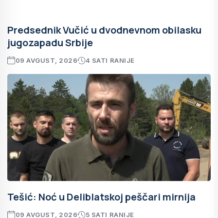
Predsednik Vučić u dvodnevnom obilasku
jugozapadu Srbije
09 AVGUST, 2026
4 SATI RANIJE
Tešić: Noć u Deliblatskoj peščari mirnija
09 AVGUST, 2026
5 SATI RANIJE