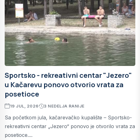
Sportsko - rekreativni centar "Jezero"
u Kačarevu ponovo otvorio vrata za
posetioce
19 JUL, 2026
3 NEDELJA RANIJE
Sa početkom jula, kačarevačko kupalište – Sportsko-
rekreativni centar „Jezero“ ponovo je otvorilo vrata za
posetioce....