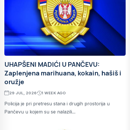
UHAPŠENI MADIĆI U PANČEVU:
Zaplenjena marihuana, kokain, hašiš i
oružje
29 JUL, 2026
1 WEEK AGO
Policija je pri pretresu stana i drugih prostorija u
Pančevu u kojem su se nalazili...