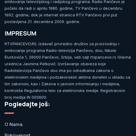
emitovanje televizijskog i radijskog programa. Radio Pančevo je
počelo da radi u aprilu 1980. godine, TV Pančevo u decembru
1992. godine, dok je internet stranica RTV Pančevo prvi put
postavljena 21. decembra 2009. godine.
IMPRESUM
RTVPANCEVO.RS. Izdavač privredno društvo za proizvodnju i
emitovanje programa Radio-televizija Pančevo, doo, Nikole
Đurkovića 1, 26000 Pančevo, Srbija, veb sajt rtvpancevo.rs Glavna
urednica Jasmina Petković. Izvršavanje obaveza koje
Radiotelevizija Pančevo doo ima po odredbama zakona o
elektronskim medijima i podzakonskim aktima donetim u skladu sa
tim zakonom, kao i Zakona o javnom informisanju i medijima,
kontroliše Regulatorno telo za elektronske medije. Registracioni
broj medija IN 000600.
Pogledajte još:
O Nama
Pokrivenost