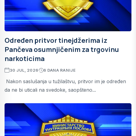
Određen pritvor tinejdžerima iz
Pančeva osumnjičenim za trgovinu
narkoticima
30 JUL, 2026
6 DANA RANIJE
Nakon saslušanja u tužilaštvu, pritvor im je određen
da ne bi uticali na svedoke, saopšteno...