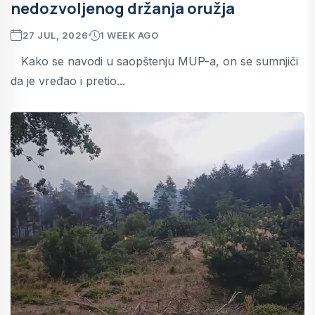
nedozvoljenog držanja oružja
27 JUL, 2026
1 WEEK AGO
Kako se navodi u saopštenju MUP-a, on se sumnjiči
da je vređao i pretio...