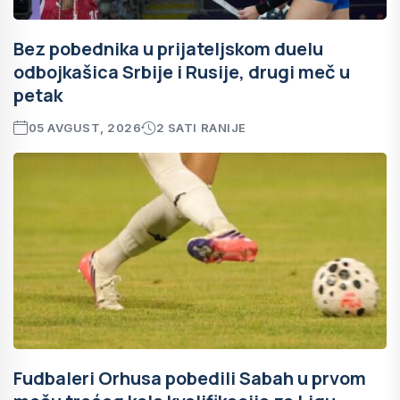
Bez pobednika u prijateljskom duelu
odbojkašica Srbije i Rusije, drugi meč u
petak
05 AVGUST, 2026
2 SATI RANIJE
Fudbaleri Orhusa pobedili Sabah u prvom