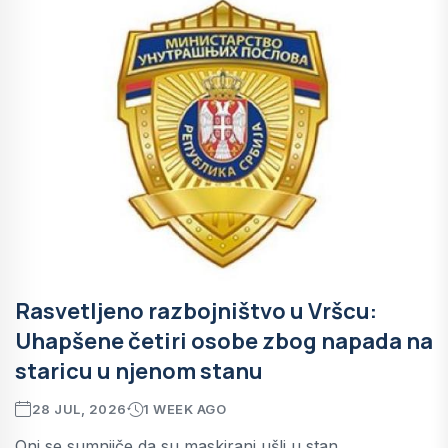
Rasvetljeno razbojništvo u Vršcu:
Uhapšene četiri osobe zbog napada na
staricu u njenom stanu
28 JUL, 2026
1 WEEK AGO
Oni se sumnjiče da su maskirani ušli u stan