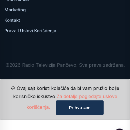
Marketing
Kontakt
Prava I Uslovi Korišćenja
©2026 Radio Televizija Pančevo. Sva prava zadržana.
🍪 Ovaj sajt koristi kolačiće da bi vam pružio bolje
korisničko iskustvo
Za detalje pogledajte uslove
korišćenja.
Prihvatam