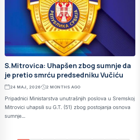
S.Mitrovica: Uhapšen zbog sumnje da
je pretio smrću predsedniku Vučiću
24 MAJ, 2026
2 MONTHS AGO
Pripadnici Ministarstva unutrašnjih poslova u Sremskoj
Mitrovici uhapsili su G.T. (51) zbog postojanja osnova
sumnje...