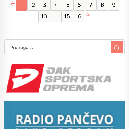
page left arrow
1
2
3
4
5
6
7
8
9
page right arrow
10
...
15
16