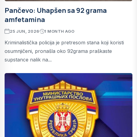
Pančevo: Uhapšen sa 92 grama
amfetamina
25 JUN, 2026
1 MONTH AGO
Kriminalistička policija je pretresom stana koji koristi
osumnjičeni, pronašla oko 92grama praškaste
supstance nalik na...