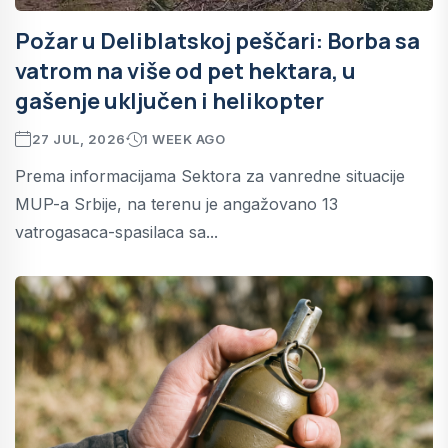
Požar u Deliblatskoj peščari: Borba sa
vatrom na više od pet hektara, u
gašenje uključen i helikopter
27 JUL, 2026
1 WEEK AGO
Prema informacijama Sektora za vanredne situacije
MUP-a Srbije, na terenu je angažovano 13
vatrogasaca-spasilaca sa...