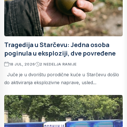
Tragedija u Starčevu: Jedna osoba
poginula u eksploziji, dve povređene
18 JUL, 2026
2 NEDELJA RANIJE
Juče je u dvorištu porodične kuće u Starčevu došlo
do aktiviranja eksplozivne naprave, usled...