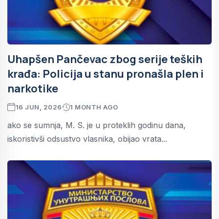
Uhapšen Pančevac zbog serije teških
krađa: Policija u stanu pronašla plen i
narkotike
16 JUN, 2026
1 MONTH AGO
ako se sumnja, M. S. je u proteklih godinu dana,
iskoristivši odsustvo vlasnika, obijao vrata...