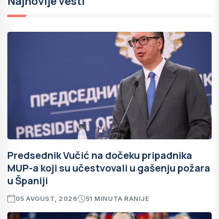
Najnovije vesti
Predsednik Vučić na dočeku pripadnika
MUP-a koji su učestvovali u gašenju požara
u Španiji
05 AVGUST, 2026
51 MINUTA RANIJE