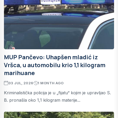
MUP Pančevo: Uhapšen mladić iz
Vršca, u automobilu krio 1,1 kilogram
marihuane
03 JUL, 2026
1 MONTH AGO
Kriminalistička policija je u „fijatu“ kojim je upravljao S.
B. pronašla oko 1,1 kilogram materije...