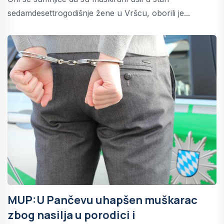
sedamdesettrogodišnje žene u Vršcu, oborili je...
MUP:U Pančevu uhapšen muškarac
zbog nasilja u porodici i