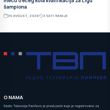
meču trećeg kola kvalifikacija za Ligu
šampiona
05 AVGUST, 2026
3 SATI RANIJE
O NAMA
Radio Televizija Pančevo je preduzeće koje je registrovano za