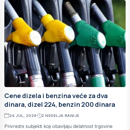
Cene dizela i benzina veće za dva
dinara, dizel 224, benzin 200 dinara
24 JUL, 2026
2 NEDELJA RANIJE
Privredni subjekti koji obavljaju delatnost trgovine