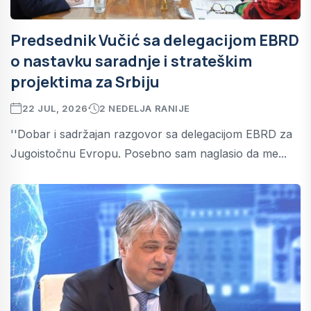
Predsednik Vučić sa delegacijom EBRD
o nastavku saradnje i strateškim
projektima za Srbiju
22 JUL, 2026
2 NEDELJA RANIJE
''Dobar i sadržajan razgovor sa delegacijom EBRD za
Jugoistočnu Evropu. Posebno sam naglasio da me...