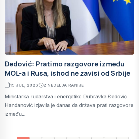
Đedović: Pratimo razgovore između
MOL-a i Rusa, ishod ne zavisi od Srbije
19 JUL, 2026
2 NEDELJA RANIJE
Ministarka rudarstva i energetike Dubravka Đedović
Handanović izjavila je danas da država prati razgovore
između...