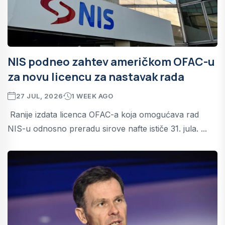
NIS podneo zahtev američkom OFAC-u
za novu licencu za nastavak rada
27 JUL, 2026
1 WEEK AGO
Ranije izdata licenca OFAC-a koja omogućava rad
NIS-u odnosno preradu sirove nafte ističe 31. jula. ...