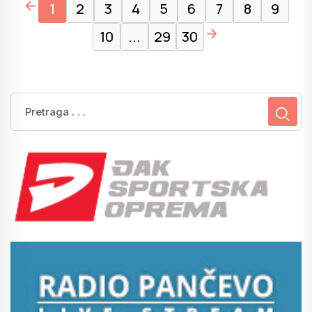
page left arrow
1
2
3
4
5
6
7
8
9
page right arrow
10
...
29
30