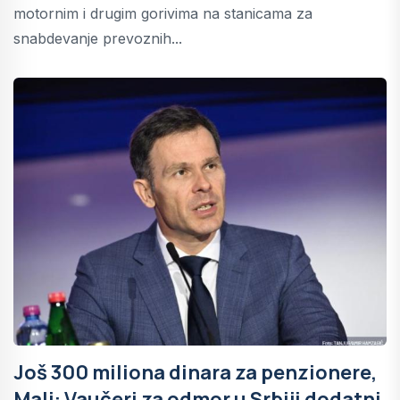
motornim i drugim gorivima na stanicama za
snabdevanje prevoznih...
Još 300 miliona dinara za penzionere,
Mali: Vaučeri za odmor u Srbiji dodatni