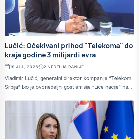
Lučić: Očekivani prihod "Telekoma" do
kraja godine 3 milijardi evra
19 JUL, 2026
2 NEDELJA RANIJE
Vladimir Lučić, generalni direktor kompanije “Telekom
Srbija” bio je ovonedeljni gost emisije “Lice nacije” na...