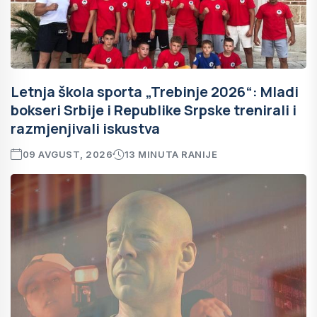
Letnja škola sporta „Trebinje 2026“: Mladi
bokseri Srbije i Republike Srpske trenirali i
razmjenjivali iskustva
09 AVGUST, 2026
13 MINUTA RANIJE