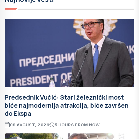
Predsednik Vučić: Stari železnički most
biće najmodernija atrakcija, biće završen
do Ekspa
09 AVGUST, 2026
5 HOURS FROM NOW