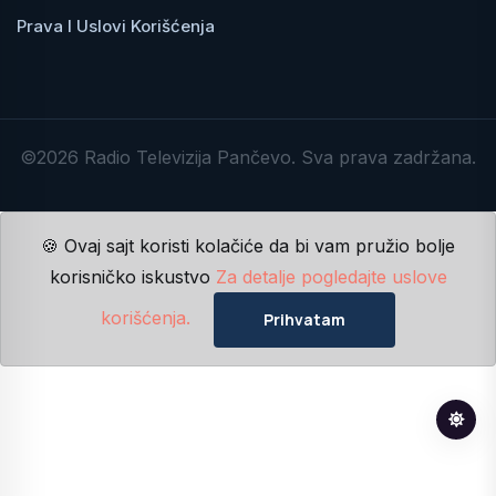
Prava I Uslovi Korišćenja
©2026 Radio Televizija Pančevo. Sva prava zadržana.
🍪 Ovaj sajt koristi kolačiće da bi vam pružio bolje
korisničko iskustvo
Za detalje pogledajte uslove
korišćenja.
Prihvatam