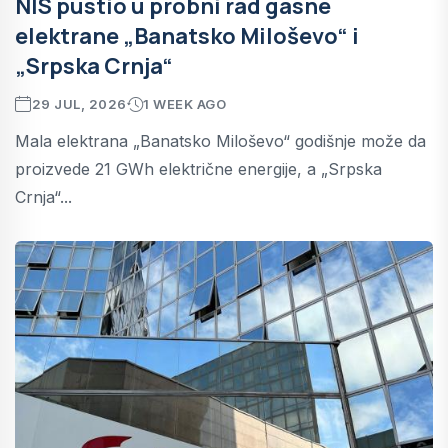
NIS pustio u probni rad gasne
elektrane „Banatsko Miloševo“ i
„Srpska Crnja“
29 JUL, 2026
1 WEEK AGO
Mala elektrana „Banatsko Miloševo“ godišnje može da
proizvede 21 GWh električne energije, a „Srpska
Crnja“...