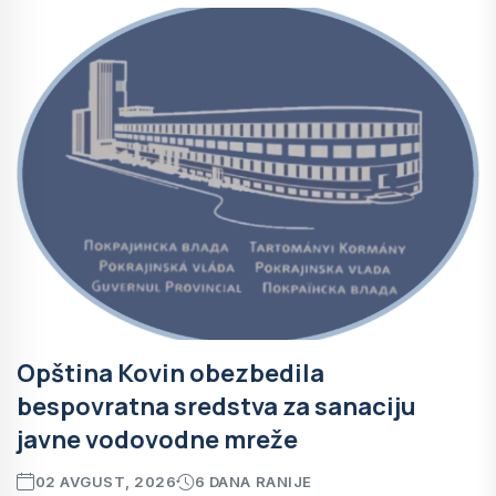
Opština Kovin obezbedila
bespovratna sredstva za sanaciju
javne vodovodne mreže
02 AVGUST, 2026
6 DANA RANIJE