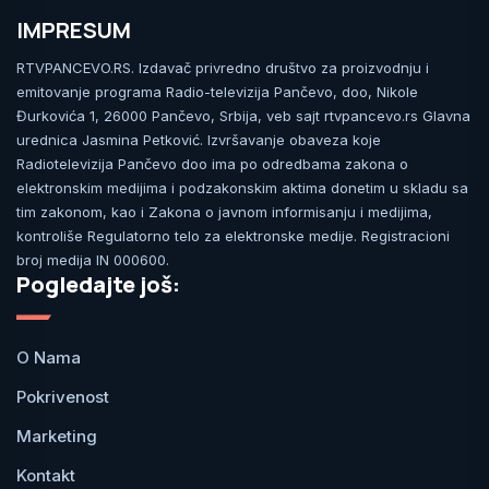
IMPRESUM
RTVPANCEVO.RS. Izdavač privredno društvo za proizvodnju i
emitovanje programa Radio-televizija Pančevo, doo, Nikole
Đurkovića 1, 26000 Pančevo, Srbija, veb sajt rtvpancevo.rs Glavna
urednica Jasmina Petković. Izvršavanje obaveza koje
Radiotelevizija Pančevo doo ima po odredbama zakona o
elektronskim medijima i podzakonskim aktima donetim u skladu sa
tim zakonom, kao i Zakona o javnom informisanju i medijima,
kontroliše Regulatorno telo za elektronske medije. Registracioni
broj medija IN 000600.
Pogledajte još:
O Nama
Pokrivenost
Marketing
Kontakt