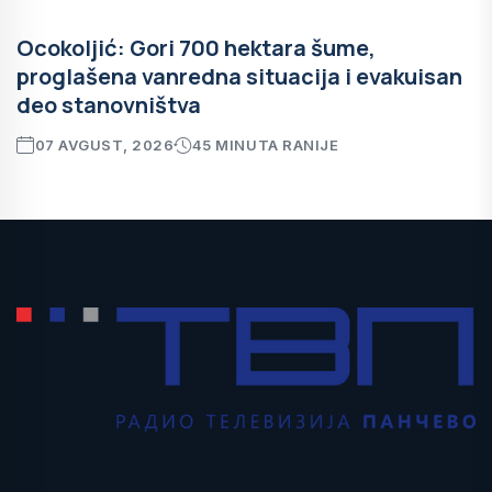
Ocokoljić: Gori 700 hektara šume,
proglašena vanredna situacija i evakuisan
deo stanovništva
07 AVGUST, 2026
45 MINUTA RANIJE