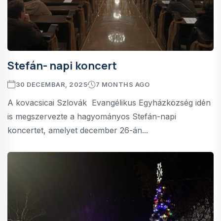
Stefán- napi koncert
30 DECEMBAR, 2025
7 MONTHS AGO
A kovacsicai Szlovák Evangélikus Egyházközség idén
is megszervezte a hagyományos Stefán-napi
koncertet, amelyet december 26-án...