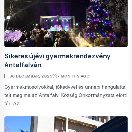
Sikeres újévi gyermekrendezvény
Antalfalván
30 DECEMBAR, 2025
7 MONTHS AGO
Gyermekmosolyokkal, jókedvvel és ünnepi hangulattal
telt meg ma az Antalfalvi Község Önkormányzata előtti
tér. Az...