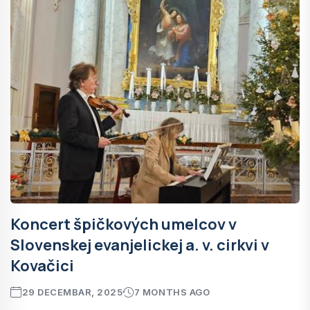
Koncert špičkových umelcov v
Slovenskej evanjelickej a. v. cirkvi v
Kovačici
29 DECEMBAR, 2025
7 MONTHS AGO