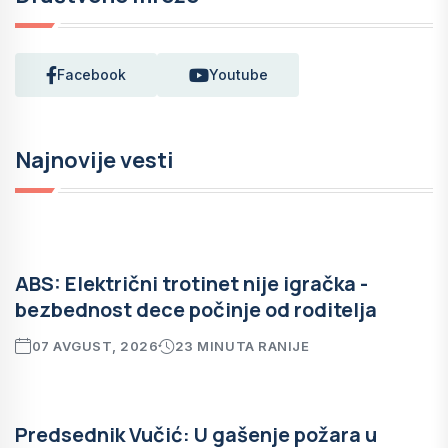
Facebook
Youtube
Najnovije vesti
ABS: Električni trotinet nije igračka -
bezbednost dece počinje od roditelja
07 AVGUST, 2026
23 MINUTA RANIJE
Predsednik Vučić: U gašenje požara u