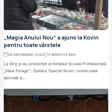
„Magia Anului Nou“ a ajuns la Kovin
pentru toate vârstele
29 DECEMBAR, 2025
7 MONTHS AGO
La târg și-au prezentat activitatea Școala Profesională
„Vasa Pelagić“, Spitalul Special Kovin, numeroase
asociații și...