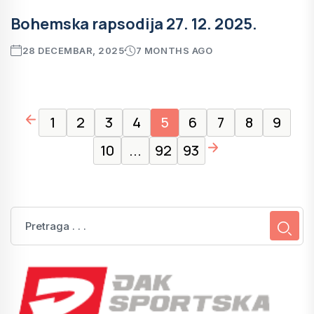
Bohemska rapsodija 27. 12. 2025.
28 DECEMBAR, 2025
7 MONTHS AGO
page left arrow
1
2
3
4
5
6
7
8
9
page right arrow
10
...
92
93