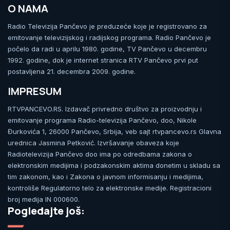
O NAMA
Radio Televizija Pančevo je preduzeće koje je registrovano za
emitovanje televizijskog i radijskog programa. Radio Pančevo je
počelo da radi u aprilu 1980. godine, TV Pančevo u decembru
1992. godine, dok je internet stranica RTV Pančevo prvi put
postavljena 21. decembra 2009. godine.
IMPRESUM
RTVPANCEVO.RS. Izdavač privredno društvo za proizvodnju i
emitovanje programa Radio-televizija Pančevo, doo, Nikole
Đurkovića 1, 26000 Pančevo, Srbija, veb sajt rtvpancevo.rs Glavna
urednica Jasmina Petković. Izvršavanje obaveza koje
Radiotelevizija Pančevo doo ima po odredbama zakona o
elektronskim medijima i podzakonskim aktima donetim u skladu sa
tim zakonom, kao i Zakona o javnom informisanju i medijima,
kontroliše Regulatorno telo za elektronske medije. Registracioni
broj medija IN 000600.
Pogledajte još: