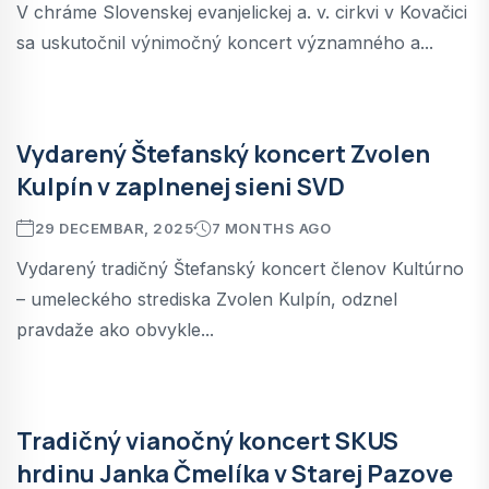
V chráme Slovenskej evanjelickej a. v. cirkvi v Kovačici
sa uskutočnil výnimočný koncert významného a...
Vydarený Štefanský koncert Zvolen
Kulpín v zaplnenej sieni SVD
29 DECEMBAR, 2025
7 MONTHS AGO
Vydarený tradičný Štefanský koncert členov Kultúrno
– umeleckého strediska Zvolen Kulpín, odznel
pravdaže ako obvykle...
Tradičný vianočný koncert SKUS
hrdinu Janka Čmelíka v Starej Pazove