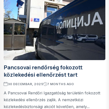
Pancsovai rendőrség fokozott
közlekedési ellenőrzést tart
30 DECEMBAR, 2025
7 MONTHS AGO
A Pancsovai Rendőri Igazgatóság területén fokozott
közlekedési ellenőrzés zajlik. A nemzetközi
közlekedésbiztonsági akciót követően, amely...