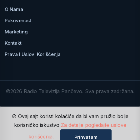
O Nama
Pokrivenost
Marketing
Kontakt
Prava I Uslovi Korišćenja
©2026 Radio Televizija Pančevo. Sva prava zadržana.
🍪 Ovaj sajt koristi kolačiće da bi vam pružio bolje
korisničko iskustvo
Za detalje pogledajte uslove
korišćenja.
Prihvatam