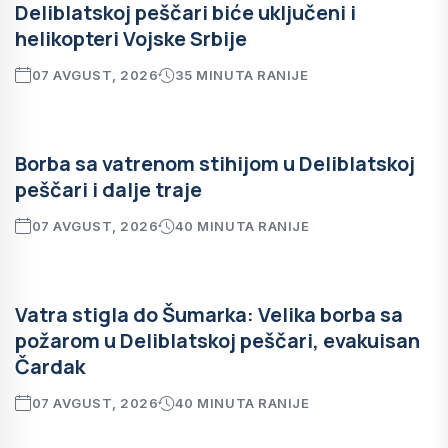
Deliblatskoj peščari biće uključeni i
helikopteri Vojske Srbije
07 AVGUST, 2026
35 MINUTA RANIJE
Borba sa vatrenom stihijom u Deliblatskoj
peščari i dalje traje
07 AVGUST, 2026
40 MINUTA RANIJE
Vatra stigla do Šumarka: Velika borba sa
požarom u Deliblatskoj peščari, evakuisan
Čardak
07 AVGUST, 2026
40 MINUTA RANIJE