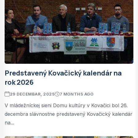
Predstavený Kovačický kalendár na
rok 2026
29 DECEMBAR, 2025
7 MONTHS AGO
V mládežníckej sieni Domu kultúry v Kovačici bol 26.
decembra slávnostne predstavený Kovačický kalendár
na...