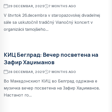
29 DECEMBAR, 2025
7 MONTHS AGO
V štvrtok 26.decembra v staropazovskej divadelnej
sále sa uskutočníl tradičný Vianočný koncert v
organizácii tamojšieho...
КИЦ Беглрад: Вечер посветена на
Зафир Хаџиманов
28 DECEMBAR, 2025
7 MONTHS AGO
Во Македонскиот КИЦ во Белград одржана е
музичка вечер посветена на Зафир Хаџиманов.
Настанот го...