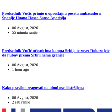
Predsednik Vučić primio u oproštajnu posetu ambasadora
Španije Huana Hosea Sansa Aparisija
06 Avgust, 2026
55 minuta ranije
Predsednik Vučić učesnicima kampa Srbija te zove: Dokazujete
da ljubav prema Srbiji nema granice
06 Avgust, 2026
1 hour ago
Kako pravilno reagovati na ubod ose ili stršljena
06 Avgust, 2026
2 sati ranije