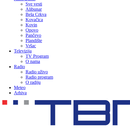
Sve vesti
Alibunar
Bela Crkva
Kovačica
Kovin
Opovo
Pančevo
Plandište
Vršac
Televizija
TV Program
O nama
Radio
Radio uživo
Radio program
O radiju
Meteo
Arhiva