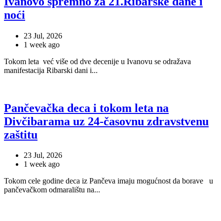
Ivanovo spremno za 21.Ribarske dane i
noći
23 Jul, 2026
1 week ago
Tokom leta već više od dve decenije u Ivanovu se odražava
manifestacija Ribarski dani i...
Pančevačka deca i tokom leta na
Divčibarama uz 24-časovnu zdravstvenu
zaštitu
23 Jul, 2026
1 week ago
Tokom cele godine deca iz Pančeva imaju mogućnost da borave u
pančevačkom odmaralištu na...