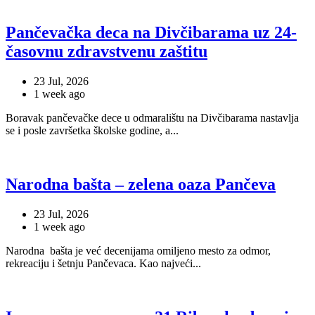
Pančevačka deca na Divčibarama uz 24-
časovnu zdravstvenu zaštitu
23 Jul, 2026
1 week ago
Boravak pančevačke dece u odmaralištu na Divčibarama nastavlja
se i posle završetka školske godine, a...
Narodna bašta – zelena oaza Pančeva
23 Jul, 2026
1 week ago
Narodna bašta je već decenijama omiljeno mesto za odmor,
rekreaciju i šetnju Pančevaca. Kao najveći...