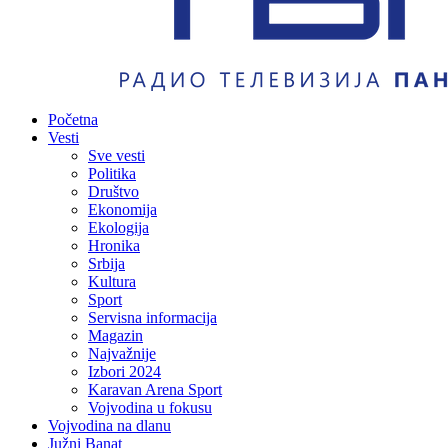
Početna
Vesti
Sve vesti
Politika
Društvo
Ekonomija
Ekologija
Hronika
Srbija
Kultura
Sport
Servisna informacija
Magazin
Najvažnije
Izbori 2024
Karavan Arena Sport
Vojvodina u fokusu
Vojvodina na dlanu
Južni Banat