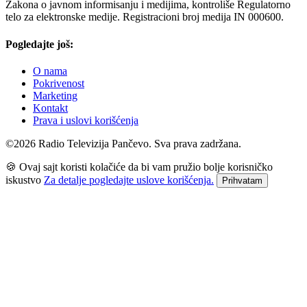
Zakona o javnom informisanju i medijima, kontroliše Regulatorno
telo za elektronske medije. Registracioni broj medija IN 000600.
Pogledajte još:
O nama
Pokrivenost
Marketing
Kontakt
Prava i uslovi korišćenja
©2026 Radio Televizija Pančevo. Sva prava zadržana.
🍪 Ovaj sajt koristi kolačiće da bi vam pružio bolje korisničko
iskustvo
Za detalje pogledajte uslove korišćenja.
Prihvatam