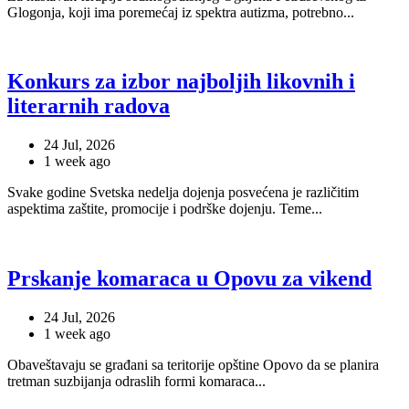
Glogonja, koji ima poremećaj iz spektra autizma, potrebno...
Konkurs za izbor najboljih likovnih i
literarnih radova
24 Jul, 2026
1 week ago
Svake godine Svetska nedelјa dojenja posvećena je različitim
aspektima zaštite, promocije i podrške dojenju. Teme...
Prskanje komaraca u Opovu za vikend
24 Jul, 2026
1 week ago
Obaveštavaju se građani sa teritorije opštine Opovo da se planira
tretman suzbijanja odraslih formi komaraca...