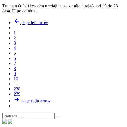
Tretman će biti izveden uređajima sa zemlje i trajaće od 19 do 23
časa. U pojedinim...
page left arrow
1
2
3
4
5
6
7
8
9
10
...
238
239
page right arrow